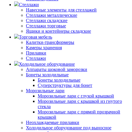
Стеллажи
Навесные элементы для стеллажей
Стеллажи металлические
Стеллажи складские
Стеллажи торговые
Ящики и контейнеры складские
Торговая мебель
Калитки-трансформеры
Камеры хранения
Прилавки
Стеллажи
Холодильное оборудование
Аппараты шоковой заморозки
Бонеты холодильные
Бонеты холодильные
Суперструктуры для бонет
Морозильные лари
Морозильные лари с глухой крышкой
Морозильные лари с крышкой из гнутого
стекла
Морозильные лари с прямой прозрачной
крышкой
Неохлаждаемые прилавки
Холодильное оборудование под выносное