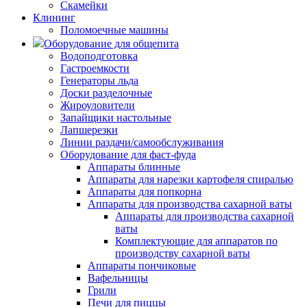
Скамейки
Клининг
Поломоечные машины
Оборудование для общепита
Водоподготовка
Гастроемкости
Генераторы льда
Доски разделочные
Жироуловители
Запайщики настольные
Лапшерезки
Линии раздачи/самообслуживания
Оборудование для фаст-фуда
Аппараты блинные
Аппараты для нарезки картофеля спиралью
Аппараты для попкорна
Аппараты для производства сахарной ваты
Аппараты для производства сахарной
ваты
Комплектующие для аппаратов по
производству сахарной ваты
Аппараты пончиковые
Вафельницы
Грили
Печи для пиццы