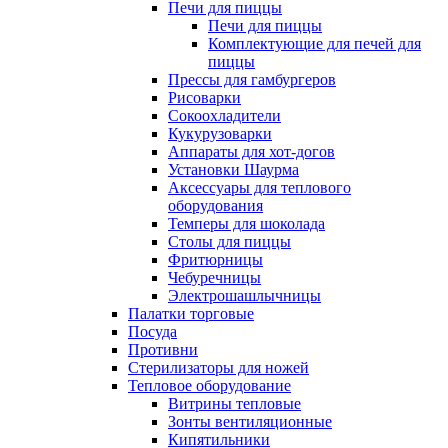
Печи для пиццы
Печи для пиццы
Комплектующие для печей для
пиццы
Прессы для гамбургеров
Рисоварки
Сокоохладители
Кукурузоварки
Аппараты для хот-догов
Установки Шаурма
Аксессуары для теплового
оборудования
Темперы для шоколада
Столы для пиццы
Фритюрницы
Чебуречницы
Электрошашлычницы
Палатки торговые
Посуда
Противни
Стерилизаторы для ножей
Тепловое оборудование
Витрины тепловые
Зонты вентиляционные
Кипятильники