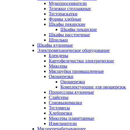
Мукопросеиватели
Тележки стеллажные
Тестораскатки
Формы хлебные
Шкафы пекарские
Шкафы пекарские
Шкафы расстоечные
Шпильки
Шкафы кухонные
Электромеханическое оборудование
Блендеры
Картофелечистки электрические
Миксеры
Мясорубки промышленные
Овощерезки
Овощерезки
Комплектующие для овощерезок
Процессоры кухонные
Слайсеры
Соковыжималки
Тестомесы
Хлеборезки
Миксеры планетарные
Измельчители
Мясоперерабатывающее