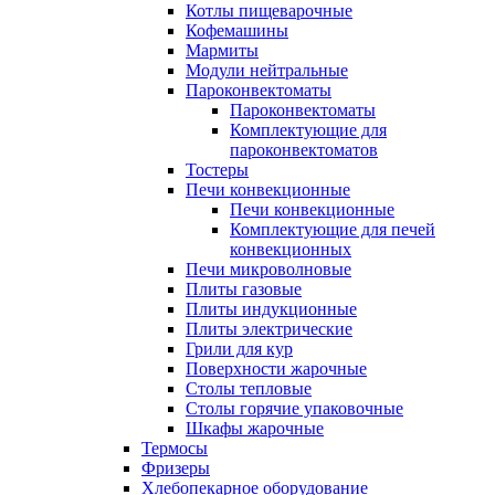
Котлы пищеварочные
Кофемашины
Мармиты
Модули нейтральные
Пароконвектоматы
Пароконвектоматы
Комплектующие для
пароконвектоматов
Тостеры
Печи конвекционные
Печи конвекционные
Комплектующие для печей
конвекционных
Печи микроволновые
Плиты газовые
Плиты индукционные
Плиты электрические
Грили для кур
Поверхности жарочные
Столы тепловые
Столы горячие упаковочные
Шкафы жарочные
Термосы
Фризеры
Хлебопекарное оборудование