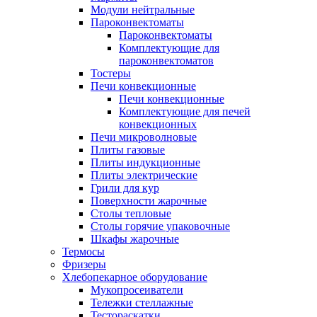
Модули нейтральные
Пароконвектоматы
Пароконвектоматы
Комплектующие для
пароконвектоматов
Тостеры
Печи конвекционные
Печи конвекционные
Комплектующие для печей
конвекционных
Печи микроволновые
Плиты газовые
Плиты индукционные
Плиты электрические
Грили для кур
Поверхности жарочные
Столы тепловые
Столы горячие упаковочные
Шкафы жарочные
Термосы
Фризеры
Хлебопекарное оборудование
Мукопросеиватели
Тележки стеллажные
Тестораскатки