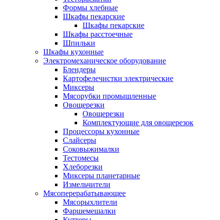
Формы хлебные
Шкафы пекарские
Шкафы пекарские
Шкафы расстоечные
Шпильки
Шкафы кухонные
Электромеханическое оборудование
Блендеры
Картофелечистки электрические
Миксеры
Мясорубки промышленные
Овощерезки
Овощерезки
Комплектующие для овощерезок
Процессоры кухонные
Слайсеры
Соковыжималки
Тестомесы
Хлеборезки
Миксеры планетарные
Измельчители
Мясоперерабатывающее
Мясорыхлители
Фаршемешалки
Куттеры