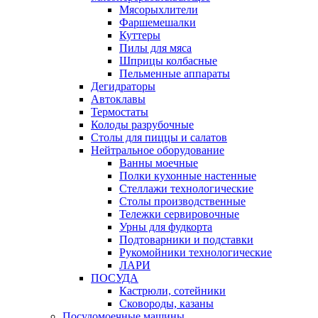
Мясорыхлители
Фаршемешалки
Куттеры
Пилы для мяса
Шприцы колбасные
Пельменные аппараты
Дегидраторы
Автоклавы
Термостаты
Колоды разрубочные
Столы для пиццы и салатов
Нейтральное оборудование
Ванны моечные
Полки кухонные настенные
Стеллажи технологические
Столы производственные
Тележки сервировочные
Урны для фудкорта
Подтоварники и подставки
Рукомойники технологические
ЛАРИ
ПОСУДА
Кастрюли, сотейники
Сковороды, казаны
Посудомоечные машины