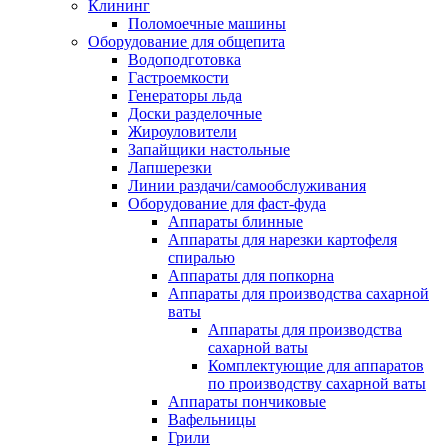
Клининг
Поломоечные машины
Оборудование для общепита
Водоподготовка
Гастроемкости
Генераторы льда
Доски разделочные
Жироуловители
Запайщики настольные
Лапшерезки
Линии раздачи/самообслуживания
Оборудование для фаст-фуда
Аппараты блинные
Аппараты для нарезки картофеля
спиралью
Аппараты для попкорна
Аппараты для производства сахарной
ваты
Аппараты для производства
сахарной ваты
Комплектующие для аппаратов
по производству сахарной ваты
Аппараты пончиковые
Вафельницы
Грили