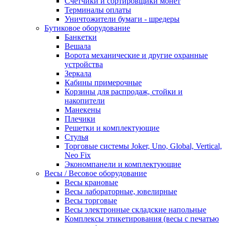
Счетчики и сортировщики монет
Терминалы оплаты
Уничтожители бумаги - шредеры
Бутиковое оборудование
Банкетки
Вешала
Ворота механические и другие охранные
устройства
Зеркала
Кабины примерочные
Корзины для распродаж, стойки и
накопители
Манекены
Плечики
Решетки и комплектующие
Стулья
Торговые системы Joker, Uno, Global, Vertical,
Neo Fix
Экономпанели и комплектующие
Весы / Весовое оборудование
Весы крановые
Весы лабораторные, ювелирные
Весы торговые
Весы электронные складские напольные
Комплексы этикетирования (весы с печатью