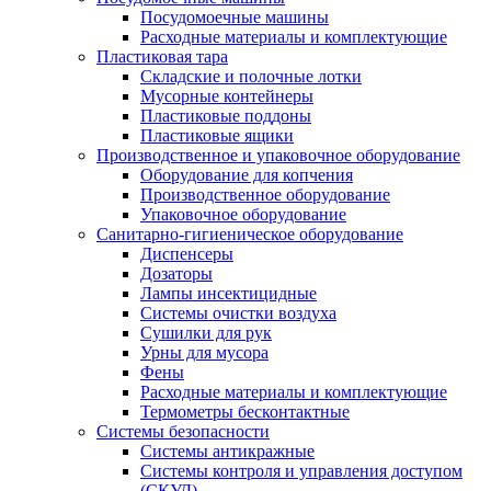
Посудомоечные машины
Расходные материалы и комплектующие
Пластиковая тара
Складские и полочные лотки
Мусорные контейнеры
Пластиковые поддоны
Пластиковые ящики
Производственное и упаковочное оборудование
Оборудование для копчения
Производственное оборудование
Упаковочное оборудование
Санитарно-гигиеническое оборудование
Диспенсеры
Дозаторы
Лампы инсектицидные
Системы очистки воздуха
Сушилки для рук
Урны для мусора
Фены
Расходные материалы и комплектующие
Термометры бесконтактные
Системы безопасности
Системы антикражные
Системы контроля и управления доступом
(СКУД)