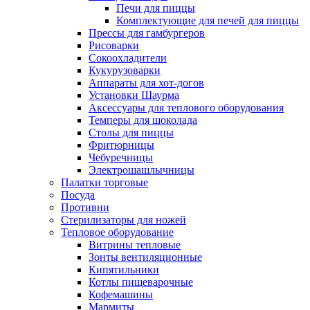
Печи для пиццы
Комплектующие для печей для пиццы
Прессы для гамбургеров
Рисоварки
Сокоохладители
Кукурузоварки
Аппараты для хот-догов
Установки Шаурма
Аксессуары для теплового оборудования
Темперы для шоколада
Столы для пиццы
Фритюрницы
Чебуречницы
Электрошашлычницы
Палатки торговые
Посуда
Противни
Стерилизаторы для ножей
Тепловое оборудование
Витрины тепловые
Зонты вентиляционные
Кипятильники
Котлы пищеварочные
Кофемашины
Мармиты