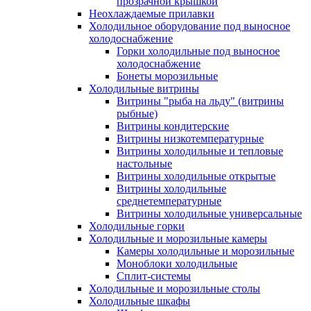
прозрачной крышкой
Неохлаждаемые прилавки
Холодильное оборудование под выносное
холодоснабжение
Горки холодильные под выносное
холодоснабжение
Бонеты морозильные
Холодильные витрины
Витрины "рыба на льду" (витрины
рыбные)
Витрины кондитерские
Витрины низкотемпературные
Витрины холодильные и тепловые
настольные
Витрины холодильные открытые
Витрины холодильные
среднетемпературные
Витрины холодильные универсальные
Холодильные горки
Холодильные и морозильные камеры
Камеры холодильные и морозильные
Моноблоки холодильные
Сплит-системы
Холодильные и морозильные столы
Холодильные шкафы