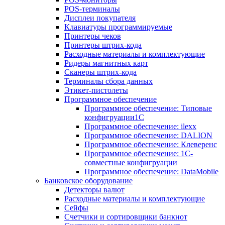
POS-терминалы
Дисплеи покупателя
Клавиатуры программируемые
Принтеры чеков
Принтеры штрих-кода
Расходные материалы и комплектующие
Ридеры магнитных карт
Сканеры штрих-кода
Терминалы сбора данных
Этикет-пистолеты
Программное обеспечение
Программное обеспечение: Типовые
конфигруации1С
Программное обеспечение: ilexx
Программное обеспечение: DALION
Программное обеспечение: Клеверенс
Программное обеспечение: 1С-
совместные конфигруации
Программное обеспечение: DataMobile
Банковское оборудование
Детекторы валют
Расходные материалы и комплектующие
Сейфы
Счетчики и сортировщики банкнот