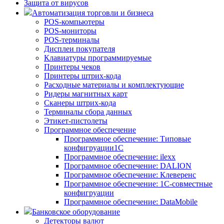
Защита от вирусов
Автоматизация торговли и бизнеса
POS-компьютеры
POS-мониторы
POS-терминалы
Дисплеи покупателя
Клавиатуры программируемые
Принтеры чеков
Принтеры штрих-кода
Расходные материалы и комплектующие
Ридеры магнитных карт
Сканеры штрих-кода
Терминалы сбора данных
Этикет-пистолеты
Программное обеспечение
Программное обеспечение: Типовые
конфигруации1С
Программное обеспечение: ilexx
Программное обеспечение: DALION
Программное обеспечение: Клеверенс
Программное обеспечение: 1С-совместные
конфигруации
Программное обеспечение: DataMobile
Банковское оборудование
Детекторы валют