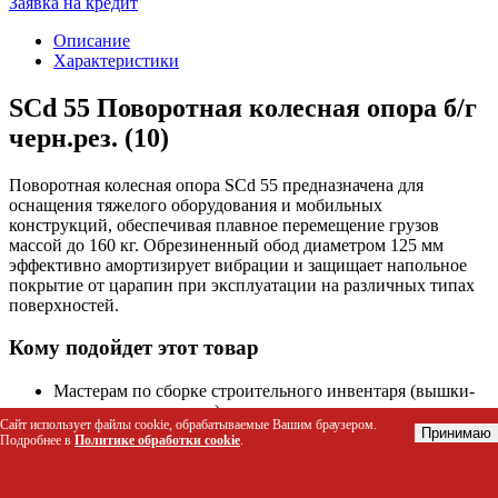
Заявка на кредит
Описание
Характеристики
SCd 55 Поворотная колесная опора б/г
черн.рез. (10)
Поворотная колесная опора SCd 55 предназначена для
оснащения тяжелого оборудования и мобильных
конструкций, обеспечивая плавное перемещение грузов
массой до 160 кг. Обрезиненный обод диаметром 125 мм
эффективно амортизирует вибрации и защищает напольное
покрытие от царапин при эксплуатации на различных типах
поверхностей.
Кому подойдет этот товар
Мастерам по сборке строительного инвентаря (вышки-
туры, леса, подмости)
Сайт использует файлы cookie, обрабатываемые Вашим браузером.
Производителям и владельцам платформенных тележек
Принимаю
Подробнее в
Политике обработки cookie
.
для склада или цеха
Специалистам по монтажу мобильных стеллажей и
промышленных полок