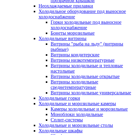
прозрачной крышкой
Неохлаждаемые прилавки
Холодильное оборудование под выносное
холодоснабжение
Горки холодильные под выносное
холодоснабжение
Бонеты морозильные
Холодильные витрины
Витрины "рыба на льду" (витрины
рыбные)
Витрины кондитерские
Витрины низкотемпературные
Витрины холодильные и тепловые
настольные
Витрины холодильные открытые
Витрины холодильные
среднетемпературные
Витрины холодильные универсальные
Холодильные горки
Холодильные и морозильные камеры
Камеры холодильные и морозильные
Моноблоки холодильные
Сплит-системы
Холодильные и морозильные столы
Холодильные шкафы