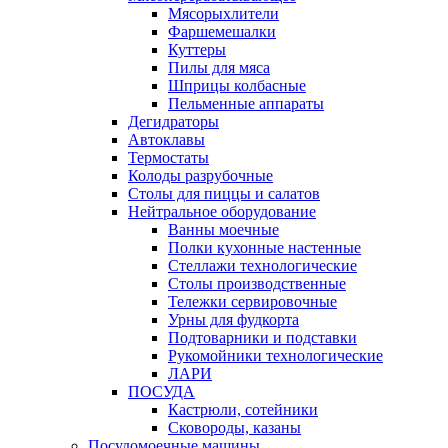
Мясорыхлители
Фаршемешалки
Куттеры
Пилы для мяса
Шприцы колбасные
Пельменные аппараты
Дегидраторы
Автоклавы
Термостаты
Колоды разрубочные
Столы для пиццы и салатов
Нейтральное оборудование
Ванны моечные
Полки кухонные настенные
Стеллажи технологические
Столы производственные
Тележки сервировочные
Урны для фудкорта
Подтоварники и подставки
Рукомойники технологические
ЛАРИ
ПОСУДА
Кастрюли, сотейники
Сковороды, казаны
Посудомоечные машины