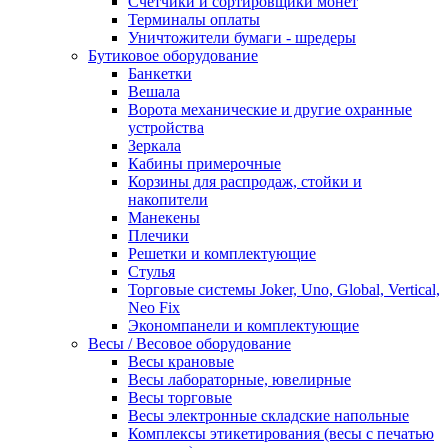
Счетчики и сортировщики монет
Терминалы оплаты
Уничтожители бумаги - шредеры
Бутиковое оборудование
Банкетки
Вешала
Ворота механические и другие охранные
устройства
Зеркала
Кабины примерочные
Корзины для распродаж, стойки и
накопители
Манекены
Плечики
Решетки и комплектующие
Стулья
Торговые системы Joker, Uno, Global, Vertical,
Neo Fix
Экономпанели и комплектующие
Весы / Весовое оборудование
Весы крановые
Весы лабораторные, ювелирные
Весы торговые
Весы электронные складские напольные
Комплексы этикетирования (весы с печатью