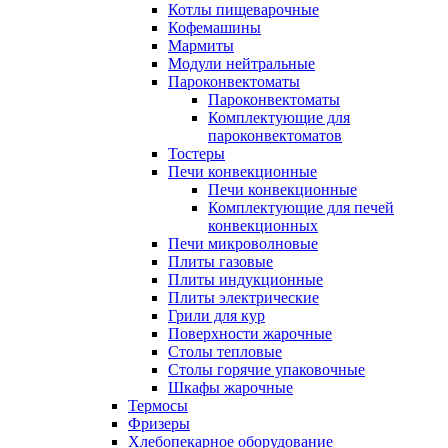
Котлы пищеварочные
Кофемашины
Мармиты
Модули нейтральные
Пароконвектоматы
Пароконвектоматы
Комплектующие для
пароконвектоматов
Тостеры
Печи конвекционные
Печи конвекционные
Комплектующие для печей
конвекционных
Печи микроволновые
Плиты газовые
Плиты индукционные
Плиты электрические
Грили для кур
Поверхности жарочные
Столы тепловые
Столы горячие упаковочные
Шкафы жарочные
Термосы
Фризеры
Хлебопекарное оборудование