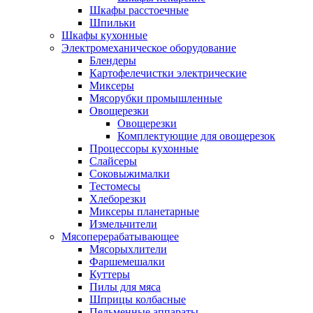
Шкафы расстоечные
Шпильки
Шкафы кухонные
Электромеханическое оборудование
Блендеры
Картофелечистки электрические
Миксеры
Мясорубки промышленные
Овощерезки
Овощерезки
Комплектующие для овощерезок
Процессоры кухонные
Слайсеры
Соковыжималки
Тестомесы
Хлеборезки
Миксеры планетарные
Измельчители
Мясоперерабатывающее
Мясорыхлители
Фаршемешалки
Куттеры
Пилы для мяса
Шприцы колбасные
Пельменные аппараты