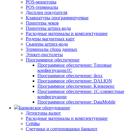
POS-мониторы
POS-терминалы
Дисплеи покупателя
Клавиатуры программируемые
Принтеры чеков
Принтеры штрих-кода
Расходные материалы и комплектующие
Ридеры магнитных карт
Сканеры штрих-кода
Терминалы сбора данных
Этикет-пистолеты
Программное обеспечение
Программное обеспечение: Типовые
конфигруации1С
Программное обеспечение: ilexx
Программное обеспечение: DALION
Программное обеспечение: Клеверенс
Программное обеспечение: 1С-совместные
конфигруации
Программное обеспечение: DataMobile
Банковское оборудование
Детекторы валют
Расходные материалы и комплектующие
Сейфы
Счетчики и сортировщики банкнот