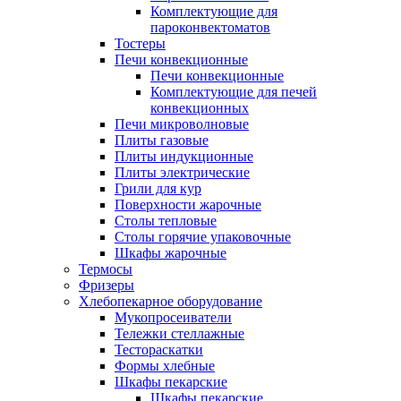
Комплектующие для
пароконвектоматов
Тостеры
Печи конвекционные
Печи конвекционные
Комплектующие для печей
конвекционных
Печи микроволновые
Плиты газовые
Плиты индукционные
Плиты электрические
Грили для кур
Поверхности жарочные
Столы тепловые
Столы горячие упаковочные
Шкафы жарочные
Термосы
Фризеры
Хлебопекарное оборудование
Мукопросеиватели
Тележки стеллажные
Тестораскатки
Формы хлебные
Шкафы пекарские
Шкафы пекарские