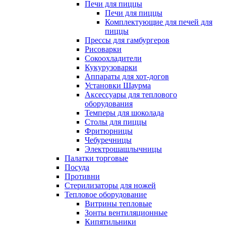
Печи для пиццы
Печи для пиццы
Комплектующие для печей для
пиццы
Прессы для гамбургеров
Рисоварки
Сокоохладители
Кукурузоварки
Аппараты для хот-догов
Установки Шаурма
Аксессуары для теплового
оборудования
Темперы для шоколада
Столы для пиццы
Фритюрницы
Чебуречницы
Электрошашлычницы
Палатки торговые
Посуда
Противни
Стерилизаторы для ножей
Тепловое оборудование
Витрины тепловые
Зонты вентиляционные
Кипятильники