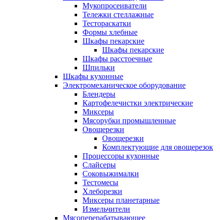
Мукопросеиватели
Тележки стеллажные
Тестораскатки
Формы хлебные
Шкафы пекарские
Шкафы пекарские
Шкафы расстоечные
Шпильки
Шкафы кухонные
Электромеханическое оборудование
Блендеры
Картофелечистки электрические
Миксеры
Мясорубки промышленные
Овощерезки
Овощерезки
Комплектующие для овощерезок
Процессоры кухонные
Слайсеры
Соковыжималки
Тестомесы
Хлеборезки
Миксеры планетарные
Измельчители
Мясоперерабатывающее