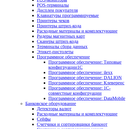
POS-терминалы
Дисплеи покупателя
Клавиатуры программируемые
Принтеры чеков
Принтеры штрих-кода
Расходные материалы и комплектующие
Ридеры магнитных карт
Сканеры штрих-кода
Терминалы сбора данных
Этикет-пистолеты
Программное обеспечение
Программное обеспечение: Типовые
конфигруации1С
Программное обеспечение: ilexx
Программное обеспечение: DALION
Программное обеспечение: Клеверенс
Программное обеспечение: 1С-
совместные конфигруации
Программное обеспечение: DataMobile
Банковское оборудование
Детекторы валют
Расходные материалы и комплектующие
Сейфы
Счетчики и сортировщики банкнот