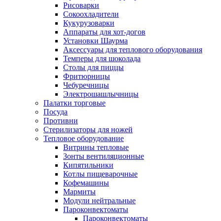
Рисоварки
Сокоохладители
Кукурузоварки
Аппараты для хот-догов
Установки Шаурма
Аксессуары для теплового оборудования
Темперы для шоколада
Столы для пиццы
Фритюрницы
Чебуречницы
Электрошашлычницы
Палатки торговые
Посуда
Противни
Стерилизаторы для ножей
Тепловое оборудование
Витрины тепловые
Зонты вентиляционные
Кипятильники
Котлы пищеварочные
Кофемашины
Мармиты
Модули нейтральные
Пароконвектоматы
Пароконвектоматы