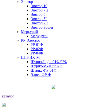
Эвотор
Эвотор 10
Эвотор 7.2
Эвотор 5
Эвотор 5I
Эвотор 7.3
Эвотор Power
Меркурий
Меркурий
РР-Электро
РР-01Ф
РР-02Ф
РР-04Ф
ШТРИХ-М
Штрих-Light-01Ф/02Ф
Штрих-М-01Ф/02Ф
Штрих-ФР-01Ф
Элвес-ФР-Ф
каталог