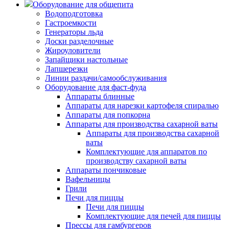
Оборудование для общепита
Водоподготовка
Гастроемкости
Генераторы льда
Доски разделочные
Жироуловители
Запайщики настольные
Лапшерезки
Линии раздачи/самообслуживания
Оборудование для фаст-фуда
Аппараты блинные
Аппараты для нарезки картофеля спиралью
Аппараты для попкорна
Аппараты для производства сахарной ваты
Аппараты для производства сахарной
ваты
Комплектующие для аппаратов по
производству сахарной ваты
Аппараты пончиковые
Вафельницы
Грили
Печи для пиццы
Печи для пиццы
Комплектующие для печей для пиццы
Прессы для гамбургеров