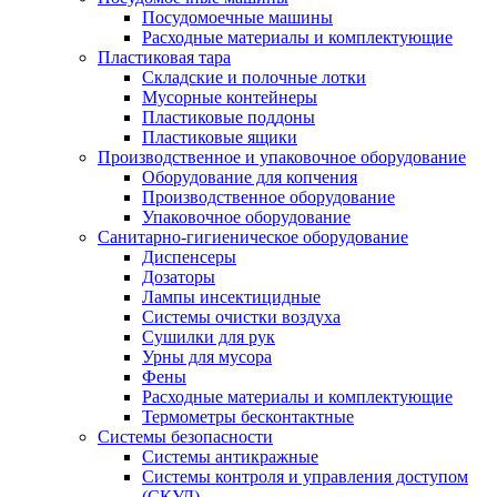
Посудомоечные машины
Расходные материалы и комплектующие
Пластиковая тара
Складские и полочные лотки
Мусорные контейнеры
Пластиковые поддоны
Пластиковые ящики
Производственное и упаковочное оборудование
Оборудование для копчения
Производственное оборудование
Упаковочное оборудование
Санитарно-гигиеническое оборудование
Диспенсеры
Дозаторы
Лампы инсектицидные
Системы очистки воздуха
Сушилки для рук
Урны для мусора
Фены
Расходные материалы и комплектующие
Термометры бесконтактные
Системы безопасности
Системы антикражные
Системы контроля и управления доступом
(СКУД)