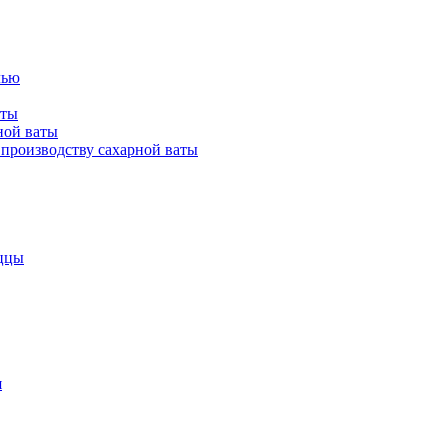
лью
аты
ной ваты
производству сахарной ваты
ццы
я