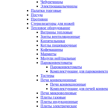
Чебуречницы
Электрошашлычницы
Палатки торговые
Посуда
Противни
Стерилизаторы для ножей
Тепловое оборудование
Витрины тепловые
Зонты вентиляционные
Кипятильники
Котлы пищеварочные
Кофемашины
Мармиты
Модули нейтральные
Пароконвектоматы
Пароконвектоматы
Комплектующие для пароконвекто
Тостеры
Печи конвекционные
Печи конвекционные
Комплектующие для печей конве
Печи микроволновые
Плиты газовые
Плиты индукционные
Плиты электрические