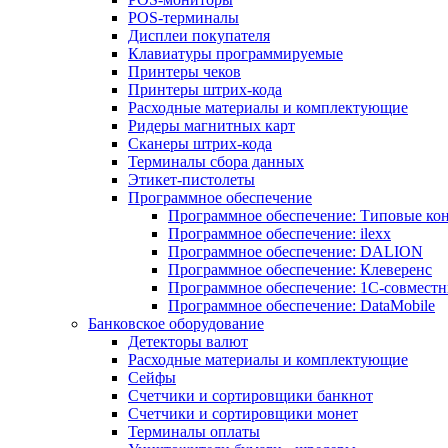
POS-терминалы
Дисплеи покупателя
Клавиатуры программируемые
Принтеры чеков
Принтеры штрих-кода
Расходные материалы и комплектующие
Ридеры магнитных карт
Сканеры штрих-кода
Терминалы сбора данных
Этикет-пистолеты
Программное обеспечение
Программное обеспечение: Типовые к
Программное обеспечение: ilexx
Программное обеспечение: DALION
Программное обеспечение: Клеверенс
Программное обеспечение: 1С-совмест
Программное обеспечение: DataMobile
Банковское оборудование
Детекторы валют
Расходные материалы и комплектующие
Сейфы
Счетчики и сортировщики банкнот
Счетчики и сортировщики монет
Терминалы оплаты