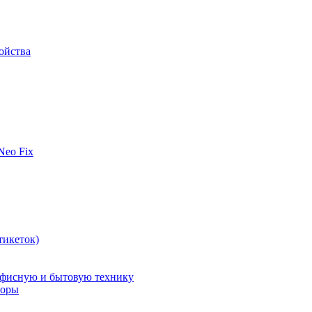
ойства
 Neo Fix
тикеток)
офисную и бытовую технику
поры