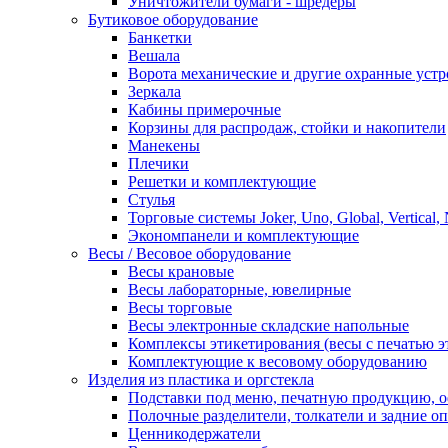
Уничтожители бумаги - шредеры
Бутиковое оборудование
Банкетки
Вешала
Ворота механические и другие охранные устр
Зеркала
Кабины примерочные
Корзины для распродаж, стойки и накопители
Манекены
Плечики
Решетки и комплектующие
Стулья
Торговые системы Joker, Uno, Global, Vertical,
Экономпанели и комплектующие
Весы / Весовое оборудование
Весы крановые
Весы лабораторные, ювелирные
Весы торговые
Весы электронные складские напольные
Комплексы этикетирования (весы с печатью э
Комплектующие к весовому оборудованию
Изделия из пластика и оргстекла
Подставки под меню, печатную продукцию, 
Полочные разделители, толкатели и задние о
Ценникодержатели