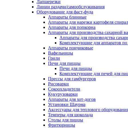
Лапшерезки
Линии раздачи/самообслуживания
Оборудование для фаст-фуда
Аппараты блинные
Аппараты для нарезки картофеля спира
Аппараты для попкорна
Аппараты для производства сахарной в
Аппараты для производства сахар
Комплектующие для аппаратов по 
Аппараты пончиковые
Вафельницы
Грили
Печи для пиццы
Печи для пиццы
Комплектующие для печей для пи
Прессы для гамбургеров
Рисоварки
Сокоохладители
Кукурузоварки
Аппараты для хот-догов
Установки Шаурма
Аксессуары для теплового оборудовани
Темперы для шоколада
Столы для пиццы
Фритюрницы