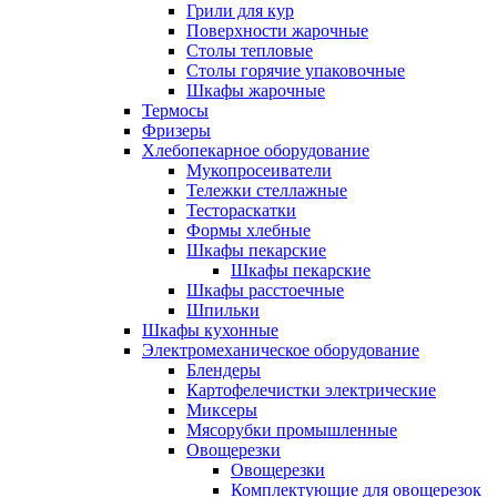
Грили для кур
Поверхности жарочные
Столы тепловые
Столы горячие упаковочные
Шкафы жарочные
Термосы
Фризеры
Хлебопекарное оборудование
Мукопросеиватели
Тележки стеллажные
Тестораскатки
Формы хлебные
Шкафы пекарские
Шкафы пекарские
Шкафы расстоечные
Шпильки
Шкафы кухонные
Электромеханическое оборудование
Блендеры
Картофелечистки электрические
Миксеры
Мясорубки промышленные
Овощерезки
Овощерезки
Комплектующие для овощерезок