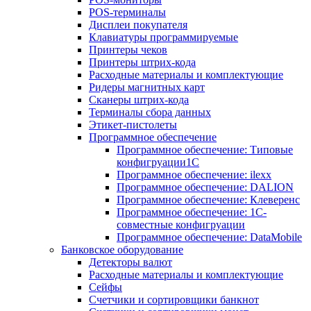
POS-терминалы
Дисплеи покупателя
Клавиатуры программируемые
Принтеры чеков
Принтеры штрих-кода
Расходные материалы и комплектующие
Ридеры магнитных карт
Сканеры штрих-кода
Терминалы сбора данных
Этикет-пистолеты
Программное обеспечение
Программное обеспечение: Типовые
конфигруации1С
Программное обеспечение: ilexx
Программное обеспечение: DALION
Программное обеспечение: Клеверенс
Программное обеспечение: 1С-
совместные конфигруации
Программное обеспечение: DataMobile
Банковское оборудование
Детекторы валют
Расходные материалы и комплектующие
Сейфы
Счетчики и сортировщики банкнот