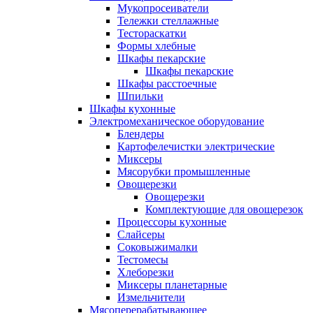
Мукопросеиватели
Тележки стеллажные
Тестораскатки
Формы хлебные
Шкафы пекарские
Шкафы пекарские
Шкафы расстоечные
Шпильки
Шкафы кухонные
Электромеханическое оборудование
Блендеры
Картофелечистки электрические
Миксеры
Мясорубки промышленные
Овощерезки
Овощерезки
Комплектующие для овощерезок
Процессоры кухонные
Слайсеры
Соковыжималки
Тестомесы
Хлеборезки
Миксеры планетарные
Измельчители
Мясоперерабатывающее