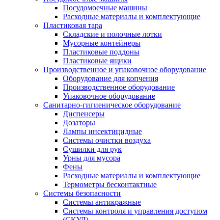
Посудомоечные машины
Расходные материалы и комплектующие
Пластиковая тара
Складские и полочные лотки
Мусорные контейнеры
Пластиковые поддоны
Пластиковые ящики
Производственное и упаковочное оборудование
Оборудование для копчения
Производственное оборудование
Упаковочное оборудование
Санитарно-гигиеническое оборудование
Диспенсеры
Дозаторы
Лампы инсектицидные
Системы очистки воздуха
Сушилки для рук
Урны для мусора
Фены
Расходные материалы и комплектующие
Термометры бесконтактные
Системы безопасности
Системы антикражные
Системы контроля и управления доступом
(СКУД)