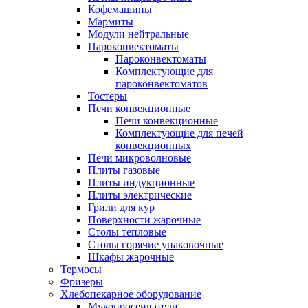
Кофемашины
Мармиты
Модули нейтральные
Пароконвектоматы
Пароконвектоматы
Комплектующие для
пароконвектоматов
Тостеры
Печи конвекционные
Печи конвекционные
Комплектующие для печей
конвекционных
Печи микроволновые
Плиты газовые
Плиты индукционные
Плиты электрические
Грили для кур
Поверхности жарочные
Столы тепловые
Столы горячие упаковочные
Шкафы жарочные
Термосы
Фризеры
Хлебопекарное оборудование
Мукопросеиватели