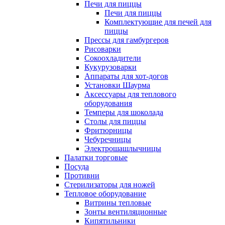
Печи для пиццы
Печи для пиццы
Комплектующие для печей для
пиццы
Прессы для гамбургеров
Рисоварки
Сокоохладители
Кукурузоварки
Аппараты для хот-догов
Установки Шаурма
Аксессуары для теплового
оборудования
Темперы для шоколада
Столы для пиццы
Фритюрницы
Чебуречницы
Электрошашлычницы
Палатки торговые
Посуда
Противни
Стерилизаторы для ножей
Тепловое оборудование
Витрины тепловые
Зонты вентиляционные
Кипятильники