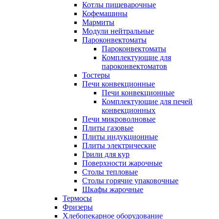
Котлы пищеварочные
Кофемашины
Мармиты
Модули нейтральные
Пароконвектоматы
Пароконвектоматы
Комплектующие для
пароконвектоматов
Тостеры
Печи конвекционные
Печи конвекционные
Комплектующие для печей
конвекционных
Печи микроволновые
Плиты газовые
Плиты индукционные
Плиты электрические
Грили для кур
Поверхности жарочные
Столы тепловые
Столы горячие упаковочные
Шкафы жарочные
Термосы
Фризеры
Хлебопекарное оборудование