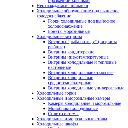
прозрачной крышкой
Неохлаждаемые прилавки
Холодильное оборудование под выносное
холодоснабжение
Горки холодильные под выносное
холодоснабжение
Бонеты морозильные
Холодильные витрины
Витрины "рыба на льду" (витрины
рыбные)
Витрины кондитерские
Витрины низкотемпературные
Витрины холодильные и тепловые
настольные
Витрины холодильные открытые
Витрины холодильные
среднетемпературные
Витрины холодильные универсальные
Холодильные горки
Холодильные и морозильные камеры
Камеры холодильные и морозильные
Моноблоки холодильные
Сплит-системы
Холодильные и морозильные столы
Холодильные шкафы