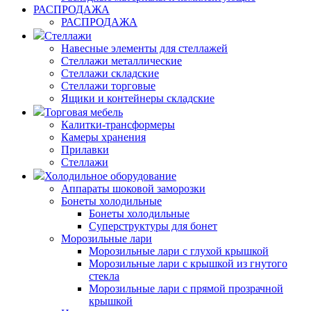
РАСПРОДАЖА
РАСПРОДАЖА
Стеллажи
Навесные элементы для стеллажей
Стеллажи металлические
Стеллажи складские
Стеллажи торговые
Ящики и контейнеры складские
Торговая мебель
Калитки-трансформеры
Камеры хранения
Прилавки
Стеллажи
Холодильное оборудование
Аппараты шоковой заморозки
Бонеты холодильные
Бонеты холодильные
Суперструктуры для бонет
Морозильные лари
Морозильные лари с глухой крышкой
Морозильные лари с крышкой из гнутого
стекла
Морозильные лари с прямой прозрачной
крышкой