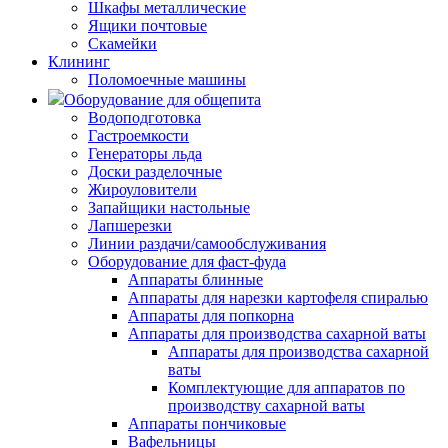
Шкафы металлические
Ящики почтовые
Скамейки
Клининг
Поломоечные машины
Оборудование для общепита
Водоподготовка
Гастроемкости
Генераторы льда
Доски разделочные
Жироуловители
Запайщики настольные
Лапшерезки
Линии раздачи/самообслуживания
Оборудование для фаст-фуда
Аппараты блинные
Аппараты для нарезки картофеля спиралью
Аппараты для попкорна
Аппараты для производства сахарной ваты
Аппараты для производства сахарной
ваты
Комплектующие для аппаратов по
производству сахарной ваты
Аппараты пончиковые
Вафельницы