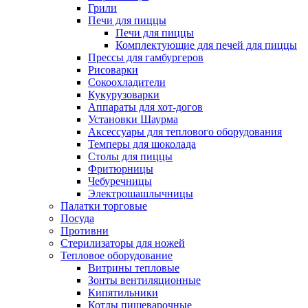
Грили
Печи для пиццы
Печи для пиццы
Комплектующие для печей для пиццы
Прессы для гамбургеров
Рисоварки
Сокоохладители
Кукурузоварки
Аппараты для хот-догов
Установки Шаурма
Аксессуары для теплового оборудования
Темперы для шоколада
Столы для пиццы
Фритюрницы
Чебуречницы
Электрошашлычницы
Палатки торговые
Посуда
Противни
Стерилизаторы для ножей
Тепловое оборудование
Витрины тепловые
Зонты вентиляционные
Кипятильники
Котлы пищеварочные