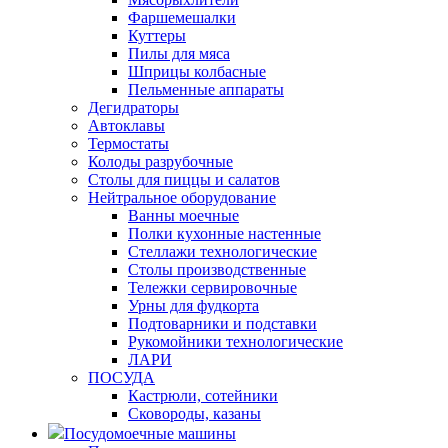
Фаршемешалки
Куттеры
Пилы для мяса
Шприцы колбасные
Пельменные аппараты
Дегидраторы
Автоклавы
Термостаты
Колоды разрубочные
Столы для пиццы и салатов
Нейтральное оборудование
Ванны моечные
Полки кухонные настенные
Стеллажи технологические
Столы производственные
Тележки сервировочные
Урны для фудкорта
Подтоварники и подставки
Рукомойники технологические
ЛАРИ
ПОСУДА
Кастрюли, сотейники
Сковороды, казаны
Посудомоечные машины