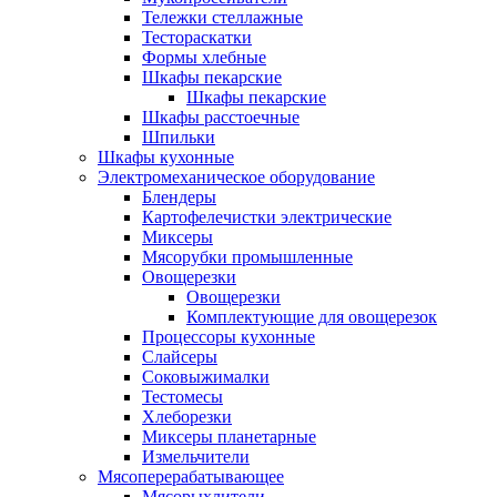
Тележки стеллажные
Тестораскатки
Формы хлебные
Шкафы пекарские
Шкафы пекарские
Шкафы расстоечные
Шпильки
Шкафы кухонные
Электромеханическое оборудование
Блендеры
Картофелечистки электрические
Миксеры
Мясорубки промышленные
Овощерезки
Овощерезки
Комплектующие для овощерезок
Процессоры кухонные
Слайсеры
Соковыжималки
Тестомесы
Хлеборезки
Миксеры планетарные
Измельчители
Мясоперерабатывающее
Мясорыхлители