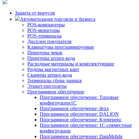
Защита от вирусов
Автоматизация торговли и бизнеса
POS-компьютеры
POS-мониторы
POS-терминалы
Дисплеи покупателя
Клавиатуры программируемые
Принтеры чеков
Принтеры штрих-кода
Расходные материалы и комплектующие
Ридеры магнитных карт
Сканеры штрих-кода
Терминалы сбора данных
Этикет-пистолеты
Программное обеспечение
Программное обеспечение: Типовые
конфигруации1С
Программное обеспечение: ilexx
Программное обеспечение: DALION
Программное обеспечение: Клеверенс
Программное обеспечение: 1С-совместные
конфигруации
Программное обеспечение: DataMobile