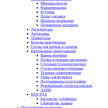
Мясорыхлители
Фаршемешалки
Куттеры
Пилы для мяса
Шприцы колбасные
Пельменные аппараты
Дегидраторы
Автоклавы
Термостаты
Колоды разрубочные
Столы для пиццы и салатов
Нейтральное оборудование
Ванны моечные
Полки кухонные настенные
Стеллажи технологические
Столы производственные
Тележки сервировочные
Урны для фудкорта
Подтоварники и подставки
Рукомойники технологические
ЛАРИ
ПОСУДА
Кастрюли, сотейники
Сковороды, казаны
Посудомоечные машины