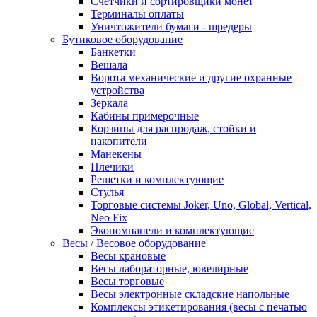
Счетчики и сортировщики монет
Терминалы оплаты
Уничтожители бумаги - шредеры
Бутиковое оборудование
Банкетки
Вешала
Ворота механические и другие охранные
устройства
Зеркала
Кабины примерочные
Корзины для распродаж, стойки и
накопители
Манекены
Плечики
Решетки и комплектующие
Стулья
Торговые системы Joker, Uno, Global, Vertical,
Neo Fix
Экономпанели и комплектующие
Весы / Весовое оборудование
Весы крановые
Весы лабораторные, ювелирные
Весы торговые
Весы электронные складские напольные
Комплексы этикетирования (весы с печатью