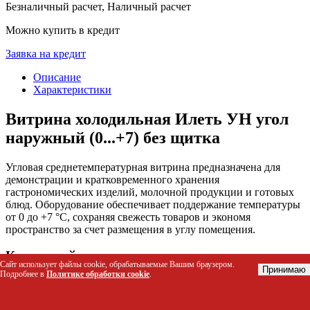
Безналичный расчет, Наличный расчет
Можно купить в кредит
Заявка на кредит
Описание
Характеристики
Витрина холодильная Илеть УН угол
наружный (0...+7) без щитка
Угловая среднетемпературная витрина предназначена для
демонстрации и кратковременного хранения
гастрономических изделий, молочной продукции и готовых
блюд. Оборудование обеспечивает поддержание температуры
от 0 до +7 °C, сохраняя свежесть товаров и экономя
пространство за счет размещения в углу помещения.
Кому подойдет этот товар
Сайт использует файлы cookie, обрабатываемые Вашим браузером.
Принимаю
Подробнее в
Политике обработки cookie
.
Владельцам пекарен и кондитерских для продажи
выпечки и тортов
Персоналу супермаркетов и магазинов у дома для