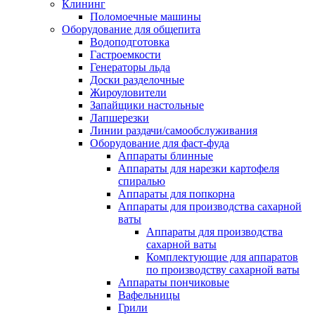
Клининг
Поломоечные машины
Оборудование для общепита
Водоподготовка
Гастроемкости
Генераторы льда
Доски разделочные
Жироуловители
Запайщики настольные
Лапшерезки
Линии раздачи/самообслуживания
Оборудование для фаст-фуда
Аппараты блинные
Аппараты для нарезки картофеля
спиралью
Аппараты для попкорна
Аппараты для производства сахарной
ваты
Аппараты для производства
сахарной ваты
Комплектующие для аппаратов
по производству сахарной ваты
Аппараты пончиковые
Вафельницы
Грили