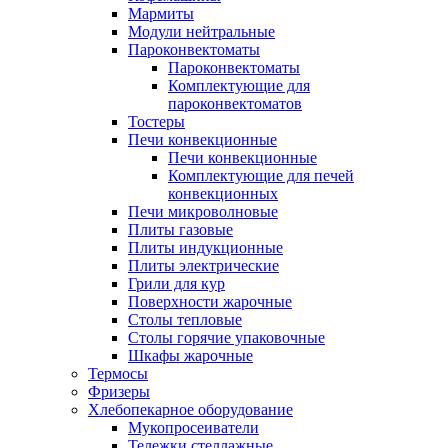
Мармиты
Модули нейтральные
Пароконвектоматы
Пароконвектоматы
Комплектующие для
пароконвектоматов
Тостеры
Печи конвекционные
Печи конвекционные
Комплектующие для печей
конвекционных
Печи микроволновые
Плиты газовые
Плиты индукционные
Плиты электрические
Грили для кур
Поверхности жарочные
Столы тепловые
Столы горячие упаковочные
Шкафы жарочные
Термосы
Фризеры
Хлебопекарное оборудование
Мукопросеиватели
Тележки стеллажные