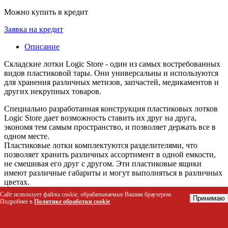
Можно купить в кредит
Заявка на кредит
Описание
Складские лотки Logic Store - один из самых востребованных
видов пластиковой тары. Они универсальны и используются
для хранения различных метизов, запчастей, медикаментов и
других некрупных товаров.
Специально разработанная конструкция пластиковых лотков
Logic Store дает возможность ставить их друг на друга,
экономя тем самым пространство, и позволяет держать все в
одном месте.
Пластиковые лотки комплектуются разделителями, что
позволяет хранить различных ассортимент в одной емкости,
не смешивая его друг с другом. Эти пластиковые ящики
имеют различные габариты и могут выполняться в различных
цветах.
Сайт использует файлы cookie, обрабатываемые Вашим браузером.
Принимаю
Характеристики
Подробнее в
Политике обработки cookie
.
Длина, мм 500
Ширина, мм 225
Высота, мм 150