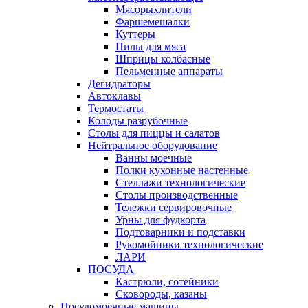
Мясорыхлители
Фаршемешалки
Куттеры
Пилы для мяса
Шприцы колбасные
Пельменные аппараты
Дегидраторы
Автоклавы
Термостаты
Колоды разрубочные
Столы для пиццы и салатов
Нейтральное оборудование
Ванны моечные
Полки кухонные настенные
Стеллажи технологические
Столы производственные
Тележки сервировочные
Урны для фудкорта
Подтоварники и подставки
Рукомойники технологические
ЛАРИ
ПОСУДА
Кастрюли, сотейники
Сковороды, казаны
Посудомоечные машины