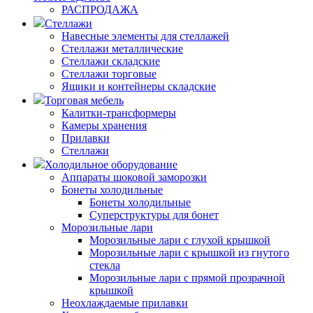
РАСПРОДАЖА
Стеллажи
Навесные элементы для стеллажей
Стеллажи металлические
Стеллажи складские
Стеллажи торговые
Ящики и контейнеры складские
Торговая мебель
Калитки-трансформеры
Камеры хранения
Прилавки
Стеллажи
Холодильное оборудование
Аппараты шоковой заморозки
Бонеты холодильные
Бонеты холодильные
Суперструктуры для бонет
Морозильные лари
Морозильные лари с глухой крышкой
Морозильные лари с крышкой из гнутого
стекла
Морозильные лари с прямой прозрачной
крышкой
Неохлаждаемые прилавки