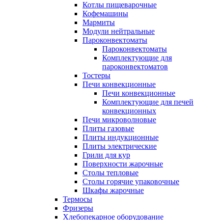
Котлы пищеварочные
Кофемашины
Мармиты
Модули нейтральные
Пароконвектоматы
Пароконвектоматы
Комплектующие для
пароконвектоматов
Тостеры
Печи конвекционные
Печи конвекционные
Комплектующие для печей
конвекционных
Печи микроволновые
Плиты газовые
Плиты индукционные
Плиты электрические
Грили для кур
Поверхности жарочные
Столы тепловые
Столы горячие упаковочные
Шкафы жарочные
Термосы
Фризеры
Хлебопекарное оборудование