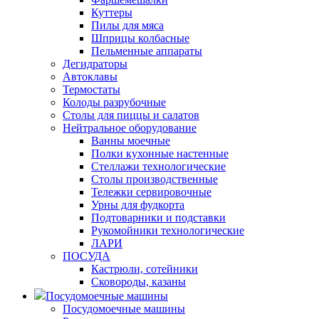
Куттеры
Пилы для мяса
Шприцы колбасные
Пельменные аппараты
Дегидраторы
Автоклавы
Термостаты
Колоды разрубочные
Столы для пиццы и салатов
Нейтральное оборудование
Ванны моечные
Полки кухонные настенные
Стеллажи технологические
Столы производственные
Тележки сервировочные
Урны для фудкорта
Подтоварники и подставки
Рукомойники технологические
ЛАРИ
ПОСУДА
Кастрюли, сотейники
Сковороды, казаны
Посудомоечные машины
Посудомоечные машины