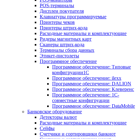
POS-терминалы
Дисплеи покупателя
Клавиатуры программируемые
Принтеры чеков
Принтеры штрих-кода
Расходные материалы и комплектующие
Ридеры магнитных карт
Сканеры штрих-кода
Терминалы сбора данных
Этикет-пистолеты
Программное обеспечение
Программное обеспечение: Типовые
конфигруации1С
Программное обеспечение: ilexx
Программное обеспечение: DALION
Программное обеспечение: Клеверенс
Программное обеспечение: 1С-
совместные конфигруации
Программное обеспечение: DataMobile
Банковское оборудование
Детекторы валют
Расходные материалы и комплектующие
Сейфы
Счетчики и сортировщики банкнот