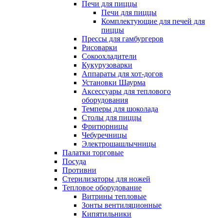
Печи для пиццы
Печи для пиццы
Комплектующие для печей для
пиццы
Прессы для гамбургеров
Рисоварки
Сокоохладители
Кукурузоварки
Аппараты для хот-догов
Установки Шаурма
Аксессуары для теплового
оборудования
Темперы для шоколада
Столы для пиццы
Фритюрницы
Чебуречницы
Электрошашлычницы
Палатки торговые
Посуда
Противни
Стерилизаторы для ножей
Тепловое оборудование
Витрины тепловые
Зонты вентиляционные
Кипятильники