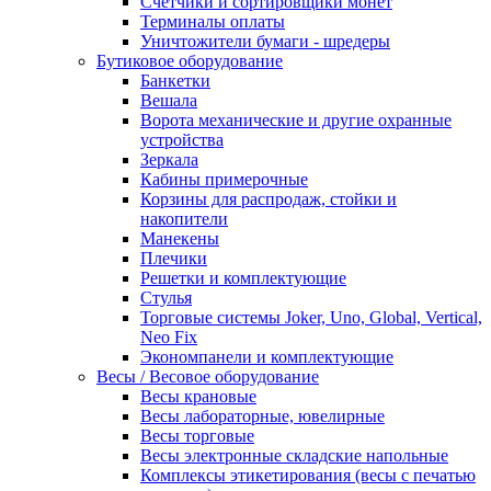
Счетчики и сортировщики монет
Терминалы оплаты
Уничтожители бумаги - шредеры
Бутиковое оборудование
Банкетки
Вешала
Ворота механические и другие охранные
устройства
Зеркала
Кабины примерочные
Корзины для распродаж, стойки и
накопители
Манекены
Плечики
Решетки и комплектующие
Стулья
Торговые системы Joker, Uno, Global, Vertical,
Neo Fix
Экономпанели и комплектующие
Весы / Весовое оборудование
Весы крановые
Весы лабораторные, ювелирные
Весы торговые
Весы электронные складские напольные
Комплексы этикетирования (весы с печатью