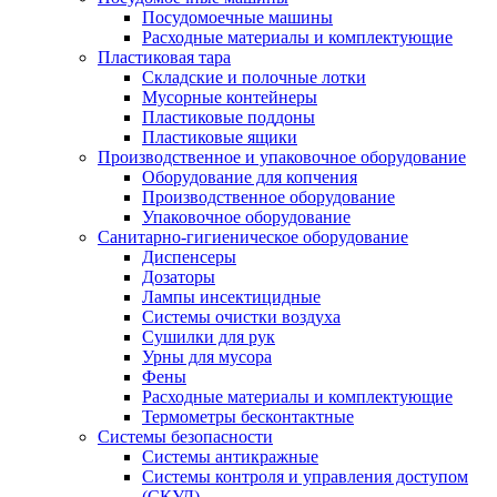
Посудомоечные машины
Расходные материалы и комплектующие
Пластиковая тара
Складские и полочные лотки
Мусорные контейнеры
Пластиковые поддоны
Пластиковые ящики
Производственное и упаковочное оборудование
Оборудование для копчения
Производственное оборудование
Упаковочное оборудование
Санитарно-гигиеническое оборудование
Диспенсеры
Дозаторы
Лампы инсектицидные
Системы очистки воздуха
Сушилки для рук
Урны для мусора
Фены
Расходные материалы и комплектующие
Термометры бесконтактные
Системы безопасности
Системы антикражные
Системы контроля и управления доступом
(СКУД)