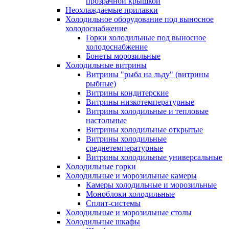
прозрачной крышкой
Неохлаждаемые прилавки
Холодильное оборудование под выносное
холодоснабжение
Горки холодильные под выносное
холодоснабжение
Бонеты морозильные
Холодильные витрины
Витрины "рыба на льду" (витрины
рыбные)
Витрины кондитерские
Витрины низкотемпературные
Витрины холодильные и тепловые
настольные
Витрины холодильные открытые
Витрины холодильные
среднетемпературные
Витрины холодильные универсальные
Холодильные горки
Холодильные и морозильные камеры
Камеры холодильные и морозильные
Моноблоки холодильные
Сплит-системы
Холодильные и морозильные столы
Холодильные шкафы