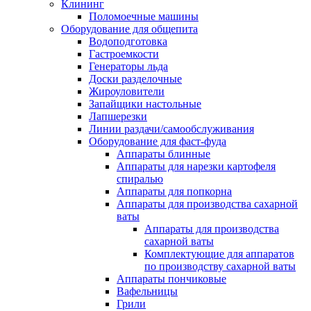
Клининг
Поломоечные машины
Оборудование для общепита
Водоподготовка
Гастроемкости
Генераторы льда
Доски разделочные
Жироуловители
Запайщики настольные
Лапшерезки
Линии раздачи/самообслуживания
Оборудование для фаст-фуда
Аппараты блинные
Аппараты для нарезки картофеля
спиралью
Аппараты для попкорна
Аппараты для производства сахарной
ваты
Аппараты для производства
сахарной ваты
Комплектующие для аппаратов
по производству сахарной ваты
Аппараты пончиковые
Вафельницы
Грили