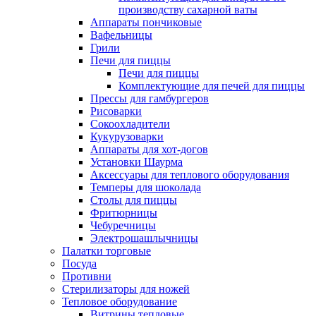
производству сахарной ваты
Аппараты пончиковые
Вафельницы
Грили
Печи для пиццы
Печи для пиццы
Комплектующие для печей для пиццы
Прессы для гамбургеров
Рисоварки
Сокоохладители
Кукурузоварки
Аппараты для хот-догов
Установки Шаурма
Аксессуары для теплового оборудования
Темперы для шоколада
Столы для пиццы
Фритюрницы
Чебуречницы
Электрошашлычницы
Палатки торговые
Посуда
Противни
Стерилизаторы для ножей
Тепловое оборудование
Витрины тепловые