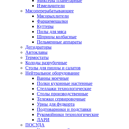
Миксеры планетарные
Измельчители
Мясоперерабатывающее
Мясорыхлители
Фаршемешалки
Куттеры
Пилы для мяса
Шприцы колбасные
Пельменные аппараты
Дегидраторы
Автоклавы
Термостаты
Колоды разрубочные
Столы для пиццы и салатов
Нейтральное оборудование
Ванны моечные
Полки кухонные настенные
Стеллажи технологические
Столы производственные
Тележки сервировочные
Урны для фудкорта
Подтоварники и подставки
Рукомойники технологические
ЛАРИ
ПОСУДА