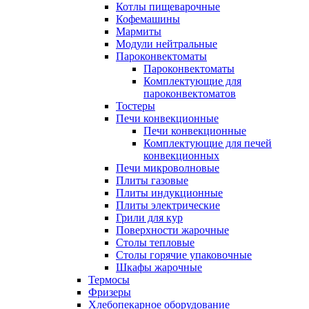
Котлы пищеварочные
Кофемашины
Мармиты
Модули нейтральные
Пароконвектоматы
Пароконвектоматы
Комплектующие для
пароконвектоматов
Тостеры
Печи конвекционные
Печи конвекционные
Комплектующие для печей
конвекционных
Печи микроволновые
Плиты газовые
Плиты индукционные
Плиты электрические
Грили для кур
Поверхности жарочные
Столы тепловые
Столы горячие упаковочные
Шкафы жарочные
Термосы
Фризеры
Хлебопекарное оборудование