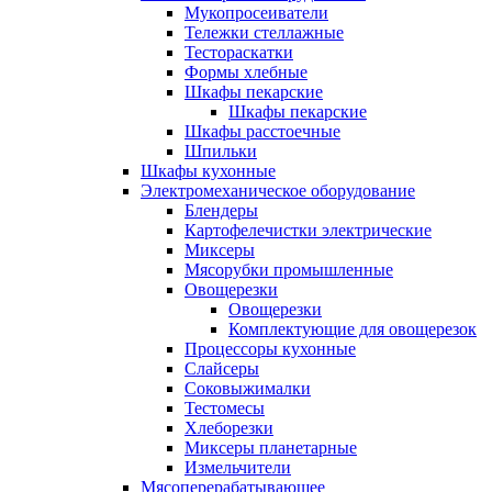
Мукопросеиватели
Тележки стеллажные
Тестораскатки
Формы хлебные
Шкафы пекарские
Шкафы пекарские
Шкафы расстоечные
Шпильки
Шкафы кухонные
Электромеханическое оборудование
Блендеры
Картофелечистки электрические
Миксеры
Мясорубки промышленные
Овощерезки
Овощерезки
Комплектующие для овощерезок
Процессоры кухонные
Слайсеры
Соковыжималки
Тестомесы
Хлеборезки
Миксеры планетарные
Измельчители
Мясоперерабатывающее