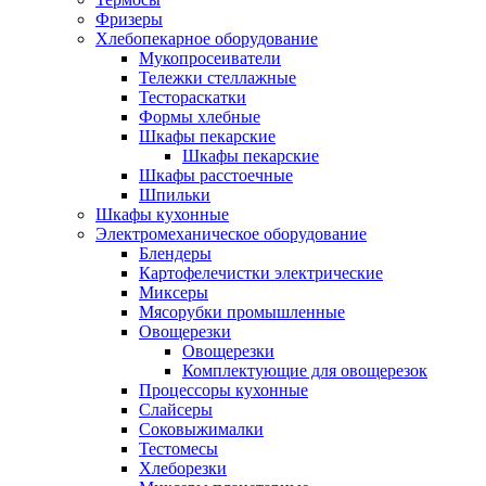
Фризеры
Хлебопекарное оборудование
Мукопросеиватели
Тележки стеллажные
Тестораскатки
Формы хлебные
Шкафы пекарские
Шкафы пекарские
Шкафы расстоечные
Шпильки
Шкафы кухонные
Электромеханическое оборудование
Блендеры
Картофелечистки электрические
Миксеры
Мясорубки промышленные
Овощерезки
Овощерезки
Комплектующие для овощерезок
Процессоры кухонные
Слайсеры
Соковыжималки
Тестомесы
Хлеборезки