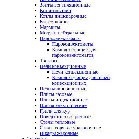
Зонты вентиляционные
Кипятильники
Котлы пищеварочные
Кофемашины
Мармиты
Модули нейтральные
Пароконвектоматы
Пароконвектоматы
Комплектующие для
пароконвектоматов
Тостеры
Печи конвекционные
Печи конвекционные
Комплектующие для печей
конвекционных
Печи микроволновые
Плиты газовые
Плиты индукционные
Плиты электрические
Грили для кур
Поверхности жарочные
Столы тепловые
Столы горячие упаковочные
Шкафы жарочные
Термосы