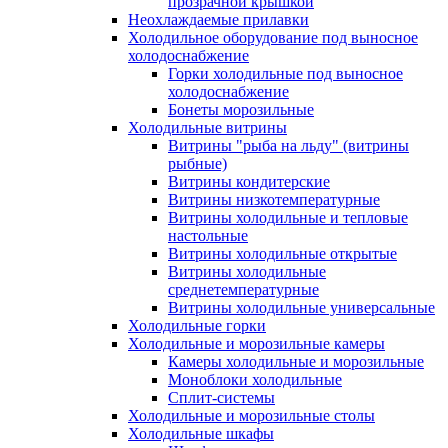
прозрачной крышкой
Неохлаждаемые прилавки
Холодильное оборудование под выносное
холодоснабжение
Горки холодильные под выносное
холодоснабжение
Бонеты морозильные
Холодильные витрины
Витрины "рыба на льду" (витрины
рыбные)
Витрины кондитерские
Витрины низкотемпературные
Витрины холодильные и тепловые
настольные
Витрины холодильные открытые
Витрины холодильные
среднетемпературные
Витрины холодильные универсальные
Холодильные горки
Холодильные и морозильные камеры
Камеры холодильные и морозильные
Моноблоки холодильные
Сплит-системы
Холодильные и морозильные столы
Холодильные шкафы