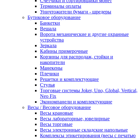
Счетчики и сортировщики монет
Терминалы оплаты
Уничтожители бумаги - шредеры
Бутиковое оборудование
Банкетки
Вешала
Ворота механические и другие охранные
устройства
Зеркала
Кабины примерочные
Корзины для распродаж, стойки и
накопители
Манекены
Плечики
Решетки и комплектующие
Стулья
Торговые системы Joker, Uno, Global, Vertical,
Neo Fix
Экономпанели и комплектующие
Весы / Весовое оборудование
Весы крановые
Весы лабораторные, ювелирные
Весы торговые
Весы электронные складские напольные
Комплексы этикетирования (весы с печатью