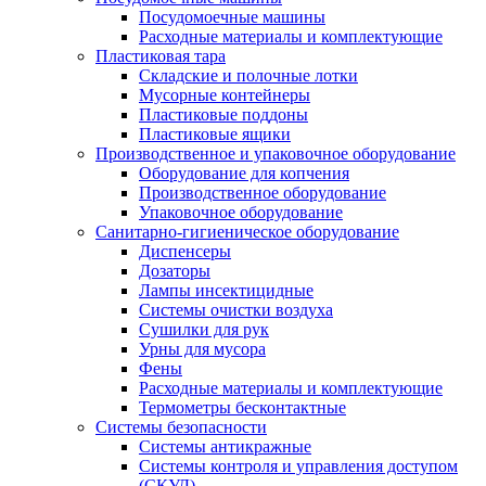
Посудомоечные машины
Расходные материалы и комплектующие
Пластиковая тара
Складские и полочные лотки
Мусорные контейнеры
Пластиковые поддоны
Пластиковые ящики
Производственное и упаковочное оборудование
Оборудование для копчения
Производственное оборудование
Упаковочное оборудование
Санитарно-гигиеническое оборудование
Диспенсеры
Дозаторы
Лампы инсектицидные
Системы очистки воздуха
Сушилки для рук
Урны для мусора
Фены
Расходные материалы и комплектующие
Термометры бесконтактные
Системы безопасности
Системы антикражные
Системы контроля и управления доступом
(СКУД)