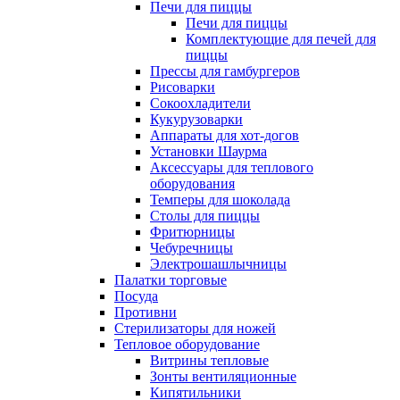
Печи для пиццы
Печи для пиццы
Комплектующие для печей для
пиццы
Прессы для гамбургеров
Рисоварки
Сокоохладители
Кукурузоварки
Аппараты для хот-догов
Установки Шаурма
Аксессуары для теплового
оборудования
Темперы для шоколада
Столы для пиццы
Фритюрницы
Чебуречницы
Электрошашлычницы
Палатки торговые
Посуда
Противни
Стерилизаторы для ножей
Тепловое оборудование
Витрины тепловые
Зонты вентиляционные
Кипятильники