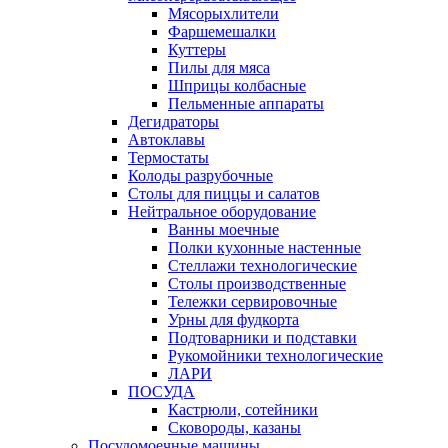
Мясорыхлители
Фаршемешалки
Куттеры
Пилы для мяса
Шприцы колбасные
Пельменные аппараты
Дегидраторы
Автоклавы
Термостаты
Колоды разрубочные
Столы для пиццы и салатов
Нейтральное оборудование
Ванны моечные
Полки кухонные настенные
Стеллажи технологические
Столы производственные
Тележки сервировочные
Урны для фудкорта
Подтоварники и подставки
Рукомойники технологические
ЛАРИ
ПОСУДА
Кастрюли, сотейники
Сковороды, казаны
Посудомоечные машины