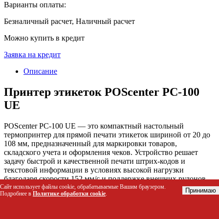
Варианты оплаты:
Безналичный расчет, Наличный расчет
Можно купить в кредит
Заявка на кредит
Описание
Принтер этикеток POScenter PC-100
UE
POScenter PC-100 UE — это компактный настольный
термопринтер для прямой печати этикеток шириной от 20 до
108 мм, предназначенный для маркировки товаров,
складского учета и оформления чеков. Устройство решает
задачу быстрой и качественной печати штрих-кодов и
текстовой информации в условиях высокой нагрузки
благодаря скорости 152 мм/с и поддержке внешних рулонов.
Наличие интерфейсов USB и Ethernet обеспечивает гибкое
Сайт использует файлы cookie, обрабатываемые Вашим браузером.
Принимаю
Подробнее в
Политике обработки cookie
.
подключение к компьютерам или локальной сети
предприятия.