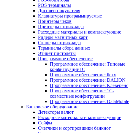
POS-терминалы
Дисплеи покупателя
Клавиатуры программируемые
Принтеры чеков
Принтеры штрих-кода
Расходные материалы и комплектующие
Ридеры магнитных карт
Сканеры штрих-кода
Терминалы сбора данных
Этикет-пистолеты
Программное обеспечение
Программное обеспечение: Типовые
конфигруации1С
Программное обеспечение: ilexx
Программное обеспечение: DALION
Программное обеспечение: Клеверенс
Программное обеспечение: 1С-
совместные конфигруации
Программное обеспечение: DataMobile
Банковское оборудование
Детекторы валют
Расходные материалы и комплектующие
Сейфы
Счетчики и сортировщики банкнот