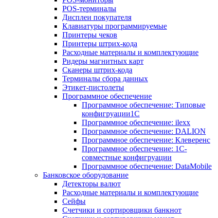
POS-терминалы
Дисплеи покупателя
Клавиатуры программируемые
Принтеры чеков
Принтеры штрих-кода
Расходные материалы и комплектующие
Ридеры магнитных карт
Сканеры штрих-кода
Терминалы сбора данных
Этикет-пистолеты
Программное обеспечение
Программное обеспечение: Типовые
конфигруации1С
Программное обеспечение: ilexx
Программное обеспечение: DALION
Программное обеспечение: Клеверенс
Программное обеспечение: 1С-
совместные конфигруации
Программное обеспечение: DataMobile
Банковское оборудование
Детекторы валют
Расходные материалы и комплектующие
Сейфы
Счетчики и сортировщики банкнот