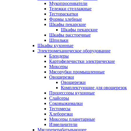
Мукопросеиватели
Тележки стеллажные
Тестораскатки
Формы хлебные
Шкафы пекарские
Шкафы пекарские
Шкафы расстоечные
Шпильки
Шкафы кухонные
Электромеханическое оборудование
Блендеры
Картофелечистки электрические
Миксеры
Мясорубки промышленные
Овощерезки
Овощерезки
Комплектующие для овощерезок
Процессоры кухонные
Слайсеры
Соковыжималки
Тестомесы
Хлеборезки
Миксеры планетарные
Измельчители
Мясоперерабатывающее