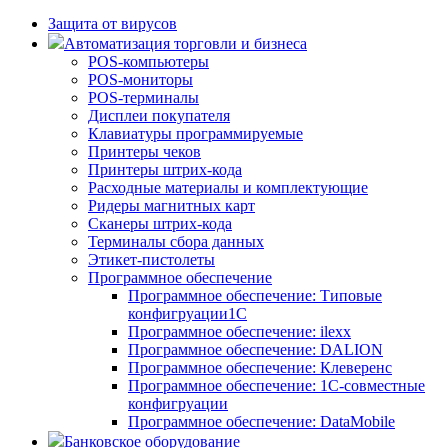
Защита от вирусов
Автоматизация торговли и бизнеса
POS-компьютеры
POS-мониторы
POS-терминалы
Дисплеи покупателя
Клавиатуры программируемые
Принтеры чеков
Принтеры штрих-кода
Расходные материалы и комплектующие
Ридеры магнитных карт
Сканеры штрих-кода
Терминалы сбора данных
Этикет-пистолеты
Программное обеспечение
Программное обеспечение: Типовые
конфигруации1С
Программное обеспечение: ilexx
Программное обеспечение: DALION
Программное обеспечение: Клеверенс
Программное обеспечение: 1С-совместные
конфигруации
Программное обеспечение: DataMobile
Банковское оборудование