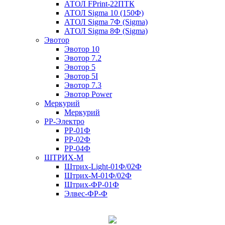
АТОЛ FPrint-22ПТК
АТОЛ Sigma 10 (150Ф)
АТОЛ Sigma 7Ф (Sigma)
АТОЛ Sigma 8Ф (Sigma)
Эвотор
Эвотор 10
Эвотор 7.2
Эвотор 5
Эвотор 5I
Эвотор 7.3
Эвотор Power
Меркурий
Меркурий
РР-Электро
РР-01Ф
РР-02Ф
РР-04Ф
ШТРИХ-М
Штрих-Light-01Ф/02Ф
Штрих-М-01Ф/02Ф
Штрих-ФР-01Ф
Элвес-ФР-Ф