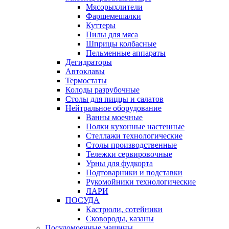
Мясорыхлители
Фаршемешалки
Куттеры
Пилы для мяса
Шприцы колбасные
Пельменные аппараты
Дегидраторы
Автоклавы
Термостаты
Колоды разрубочные
Столы для пиццы и салатов
Нейтральное оборудование
Ванны моечные
Полки кухонные настенные
Стеллажи технологические
Столы производственные
Тележки сервировочные
Урны для фудкорта
Подтоварники и подставки
Рукомойники технологические
ЛАРИ
ПОСУДА
Кастрюли, сотейники
Сковороды, казаны
Посудомоечные машины