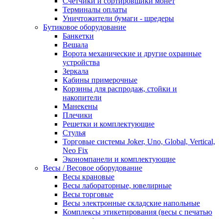
Счетчики и сортировщики монет
Терминалы оплаты
Уничтожители бумаги - шредеры
Бутиковое оборудование
Банкетки
Вешала
Ворота механические и другие охранные
устройства
Зеркала
Кабины примерочные
Корзины для распродаж, стойки и
накопители
Манекены
Плечики
Решетки и комплектующие
Стулья
Торговые системы Joker, Uno, Global, Vertical,
Neo Fix
Экономпанели и комплектующие
Весы / Весовое оборудование
Весы крановые
Весы лабораторные, ювелирные
Весы торговые
Весы электронные складские напольные
Комплексы этикетирования (весы с печатью