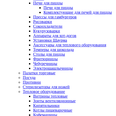
Печи для пиццы
Печи для пиццы
Комплектующие для печей для пиццы
Прессы для гамбургеров
Рисоварки
Сокоохладители
Кукурузоварки
Аппараты для хот-догов
Установки Шаурма
Аксессуары для теплового оборудования
Темперы для шоколада
Столы для пиццы
Фритюрницы
Чебуречницы
Электрошашлычницы
Палатки торговые
Посуда
Противни
Стерилизаторы для ножей
Тепловое оборудование
Витрины тепловые
Зонты вентиляционные
Кипятильники
Котлы пищеварочные
Кофемашины