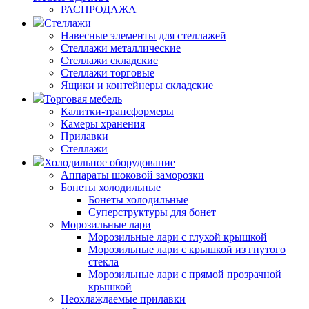
РАСПРОДАЖА
Стеллажи
Навесные элементы для стеллажей
Стеллажи металлические
Стеллажи складские
Стеллажи торговые
Ящики и контейнеры складские
Торговая мебель
Калитки-трансформеры
Камеры хранения
Прилавки
Стеллажи
Холодильное оборудование
Аппараты шоковой заморозки
Бонеты холодильные
Бонеты холодильные
Суперструктуры для бонет
Морозильные лари
Морозильные лари с глухой крышкой
Морозильные лари с крышкой из гнутого
стекла
Морозильные лари с прямой прозрачной
крышкой
Неохлаждаемые прилавки