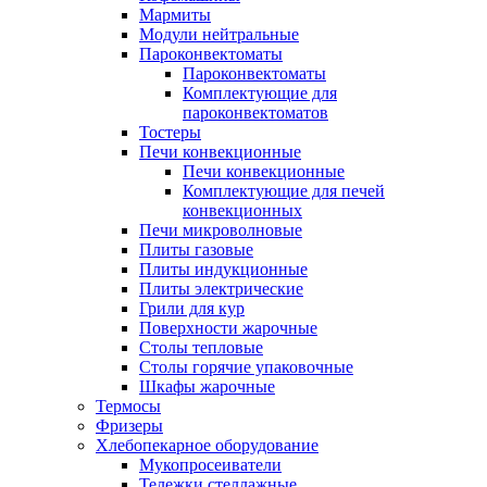
Мармиты
Модули нейтральные
Пароконвектоматы
Пароконвектоматы
Комплектующие для
пароконвектоматов
Тостеры
Печи конвекционные
Печи конвекционные
Комплектующие для печей
конвекционных
Печи микроволновые
Плиты газовые
Плиты индукционные
Плиты электрические
Грили для кур
Поверхности жарочные
Столы тепловые
Столы горячие упаковочные
Шкафы жарочные
Термосы
Фризеры
Хлебопекарное оборудование
Мукопросеиватели
Тележки стеллажные