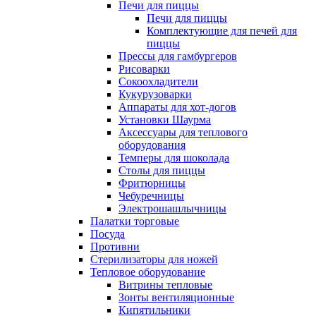
Печи для пиццы
Печи для пиццы
Комплектующие для печей для
пиццы
Прессы для гамбургеров
Рисоварки
Сокоохладители
Кукурузоварки
Аппараты для хот-догов
Установки Шаурма
Аксессуары для теплового
оборудования
Темперы для шоколада
Столы для пиццы
Фритюрницы
Чебуречницы
Электрошашлычницы
Палатки торговые
Посуда
Противни
Стерилизаторы для ножей
Тепловое оборудование
Витрины тепловые
Зонты вентиляционные
Кипятильники