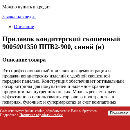
Можно купить в кредит
Заявка на кредит
Описание
Прилавок кондитерский скошенный
900
500
1350 ППВ2-900, синий (н)
Описание товара
Это профессиональный прилавок для демонстрации и
продажи кондитерских изделий с удобной скошенной
передней панелью. Конструкция обеспечивает оптимальный
обзор витрины для покупателей и надежное хранение
продукции на внутренних полках. Модель решает задачу
эффективного использования торгового пространства в
пекарнях, булочных и супермаркетах за счет компактных
габаритов и функционального дизайна.
Сайт использует файлы cookie, обрабатываемые Вашим браузером.
Принимаю
Подробнее в
Политике обработки cookie
.
Кому подойдет
Владельцам пекарен и кондитерских для организации