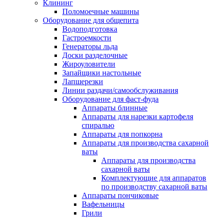
Клининг
Поломоечные машины
Оборудование для общепита
Водоподготовка
Гастроемкости
Генераторы льда
Доски разделочные
Жироуловители
Запайщики настольные
Лапшерезки
Линии раздачи/самообслуживания
Оборудование для фаст-фуда
Аппараты блинные
Аппараты для нарезки картофеля
спиралью
Аппараты для попкорна
Аппараты для производства сахарной
ваты
Аппараты для производства
сахарной ваты
Комплектующие для аппаратов
по производству сахарной ваты
Аппараты пончиковые
Вафельницы
Грили