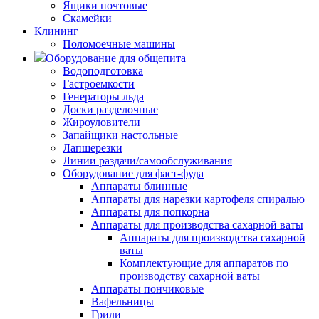
Ящики почтовые
Скамейки
Клининг
Поломоечные машины
Оборудование для общепита
Водоподготовка
Гастроемкости
Генераторы льда
Доски разделочные
Жироуловители
Запайщики настольные
Лапшерезки
Линии раздачи/самообслуживания
Оборудование для фаст-фуда
Аппараты блинные
Аппараты для нарезки картофеля спиралью
Аппараты для попкорна
Аппараты для производства сахарной ваты
Аппараты для производства сахарной
ваты
Комплектующие для аппаратов по
производству сахарной ваты
Аппараты пончиковые
Вафельницы
Грили