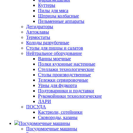
Куттеры
Пилы для мяса
Шприцы колбасные
Пельменные аппараты
Дегидраторы
Автоклавы
Термостаты
Колоды разрубочные
Столы для пиццы и салатов
Нейтральное оборудование
Ванны моечные
Полки кухонные настенные
Стеллажи технологические
Столы производственные
Тележки сервировочные
Урны для фудкорта
Подтоварники и подставки
Рукомойники технологические
ЛАРИ
ПОСУДА
Кастрюли, сотейники
Сковороды, казаны
Посудомоечные машины
Посудомоечные машины