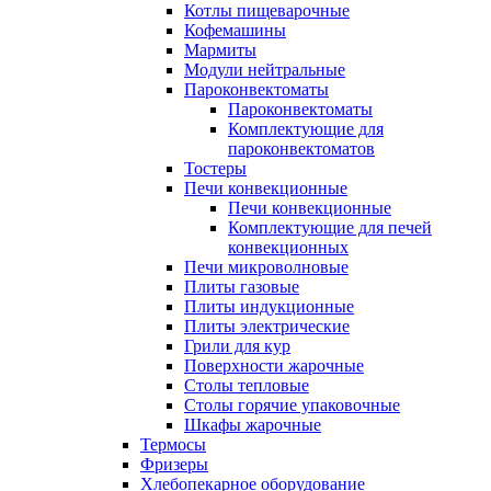
Котлы пищеварочные
Кофемашины
Мармиты
Модули нейтральные
Пароконвектоматы
Пароконвектоматы
Комплектующие для
пароконвектоматов
Тостеры
Печи конвекционные
Печи конвекционные
Комплектующие для печей
конвекционных
Печи микроволновые
Плиты газовые
Плиты индукционные
Плиты электрические
Грили для кур
Поверхности жарочные
Столы тепловые
Столы горячие упаковочные
Шкафы жарочные
Термосы
Фризеры
Хлебопекарное оборудование