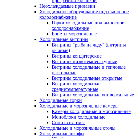
прозрачной крышкой
Неохлаждаемые прилавки
Холодильное оборудование под выносное
холодоснабжение
Горки холодильные под выносное
холодоснабжение
Бонеты морозильные
Холодильные витрины
Витрины "рыба на льду" (витрины
рыбные)
Витрины кондитерские
Витрины низкотемпературные
Витрины холодильные и тепловые
настольные
Витрины холодильные открытые
Витрины холодильные
среднетемпературные
Витрины холодильные универсальные
Холодильные горки
Холодильные и морозильные камеры
Камеры холодильные и морозильные
Моноблоки холодильные
Сплит-системы
Холодильные и морозильные столы
Холодильные шкафы