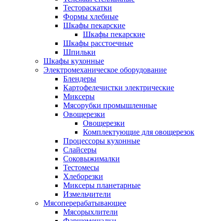
Тестораскатки
Формы хлебные
Шкафы пекарские
Шкафы пекарские
Шкафы расстоечные
Шпильки
Шкафы кухонные
Электромеханическое оборудование
Блендеры
Картофелечистки электрические
Миксеры
Мясорубки промышленные
Овощерезки
Овощерезки
Комплектующие для овощерезок
Процессоры кухонные
Слайсеры
Соковыжималки
Тестомесы
Хлеборезки
Миксеры планетарные
Измельчители
Мясоперерабатывающее
Мясорыхлители
Фаршемешалки