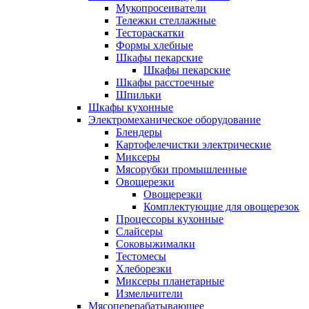
Мукопросеиватели
Тележки стеллажные
Тестораскатки
Формы хлебные
Шкафы пекарские
Шкафы пекарские
Шкафы расстоечные
Шпильки
Шкафы кухонные
Электромеханическое оборудование
Блендеры
Картофелечистки электрические
Миксеры
Мясорубки промышленные
Овощерезки
Овощерезки
Комплектующие для овощерезок
Процессоры кухонные
Слайсеры
Соковыжималки
Тестомесы
Хлеборезки
Миксеры планетарные
Измельчители
Мясоперерабатывающее