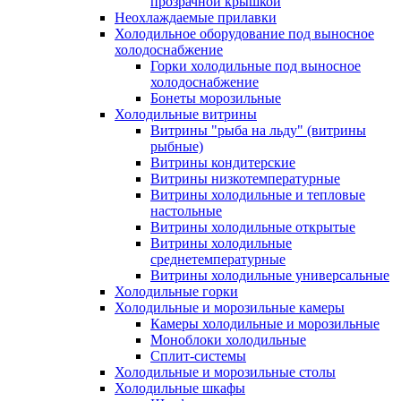
прозрачной крышкой
Неохлаждаемые прилавки
Холодильное оборудование под выносное
холодоснабжение
Горки холодильные под выносное
холодоснабжение
Бонеты морозильные
Холодильные витрины
Витрины "рыба на льду" (витрины
рыбные)
Витрины кондитерские
Витрины низкотемпературные
Витрины холодильные и тепловые
настольные
Витрины холодильные открытые
Витрины холодильные
среднетемпературные
Витрины холодильные универсальные
Холодильные горки
Холодильные и морозильные камеры
Камеры холодильные и морозильные
Моноблоки холодильные
Сплит-системы
Холодильные и морозильные столы
Холодильные шкафы