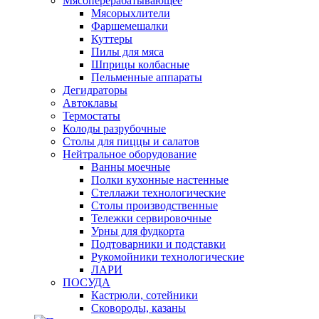
Мясоперерабатывающее
Мясорыхлители
Фаршемешалки
Куттеры
Пилы для мяса
Шприцы колбасные
Пельменные аппараты
Дегидраторы
Автоклавы
Термостаты
Колоды разрубочные
Столы для пиццы и салатов
Нейтральное оборудование
Ванны моечные
Полки кухонные настенные
Стеллажи технологические
Столы производственные
Тележки сервировочные
Урны для фудкорта
Подтоварники и подставки
Рукомойники технологические
ЛАРИ
ПОСУДА
Кастрюли, сотейники
Сковороды, казаны