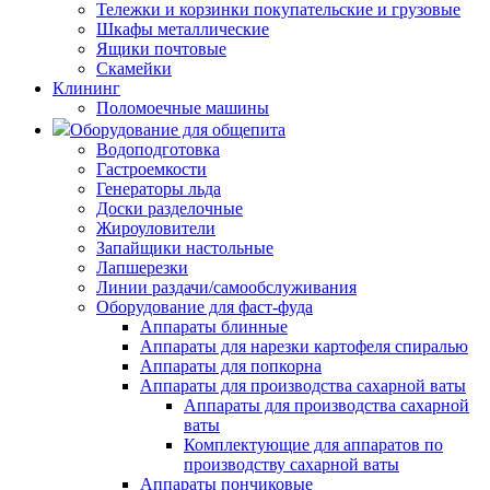
Тележки и корзинки покупательские и грузовые
Шкафы металлические
Ящики почтовые
Скамейки
Клининг
Поломоечные машины
Оборудование для общепита
Водоподготовка
Гастроемкости
Генераторы льда
Доски разделочные
Жироуловители
Запайщики настольные
Лапшерезки
Линии раздачи/самообслуживания
Оборудование для фаст-фуда
Аппараты блинные
Аппараты для нарезки картофеля спиралью
Аппараты для попкорна
Аппараты для производства сахарной ваты
Аппараты для производства сахарной
ваты
Комплектующие для аппаратов по
производству сахарной ваты
Аппараты пончиковые