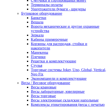
Счетчики и сортировщики монет
Терминалы оплаты
Уничтожители бумаги - шредеры
Бутиковое оборудование
Банкетки
Вешала
Ворота механические и другие охранные
устройства
Зеркала
Кабины примерочные
Корзины для распродаж, стойки и
накопители
Манекены
Плечики
Решетки и комплектующие
Стулья
Торговые системы Joker, Uno, Global, Vertical,
Neo Fix
Экономпанели и комплектующие
Весы / Весовое оборудование
Весы крановые
Весы лабораторные, ювелирные
Весы торговые
Весы электронные складские напольные
Комплексы этикетирования (весы с печатью