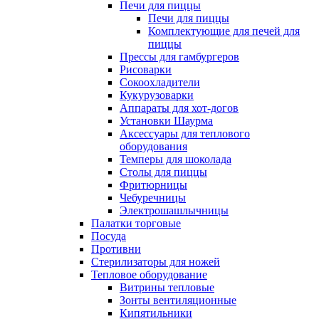
Печи для пиццы
Печи для пиццы
Комплектующие для печей для
пиццы
Прессы для гамбургеров
Рисоварки
Сокоохладители
Кукурузоварки
Аппараты для хот-догов
Установки Шаурма
Аксессуары для теплового
оборудования
Темперы для шоколада
Столы для пиццы
Фритюрницы
Чебуречницы
Электрошашлычницы
Палатки торговые
Посуда
Противни
Стерилизаторы для ножей
Тепловое оборудование
Витрины тепловые
Зонты вентиляционные
Кипятильники