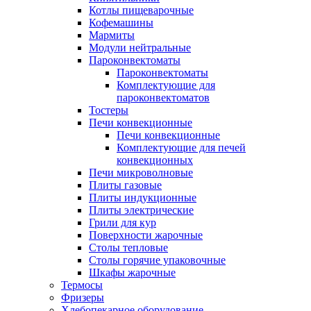
Котлы пищеварочные
Кофемашины
Мармиты
Модули нейтральные
Пароконвектоматы
Пароконвектоматы
Комплектующие для
пароконвектоматов
Тостеры
Печи конвекционные
Печи конвекционные
Комплектующие для печей
конвекционных
Печи микроволновые
Плиты газовые
Плиты индукционные
Плиты электрические
Грили для кур
Поверхности жарочные
Столы тепловые
Столы горячие упаковочные
Шкафы жарочные
Термосы
Фризеры
Хлебопекарное оборудование