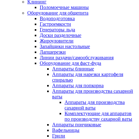
Клининг
Поломоечные машины
Оборудование для общепита
Водоподготовка
Гастроемкости
Генераторы льда
Доски разделочные
Жироуловители
Запайщики настольные
Лапшерезки
Линии раздачи/самообслуживания
Оборудование для фаст-фуда
Аппараты блинные
Аппараты для нарезки картофеля
спиралью
Аппараты для попкорна
Аппараты для производства сахарной
ваты
Аппараты для производства
сахарной ваты
Комплектующие для аппаратов
по производству сахарной ваты
Аппараты пончиковые
Вафельницы
Грили