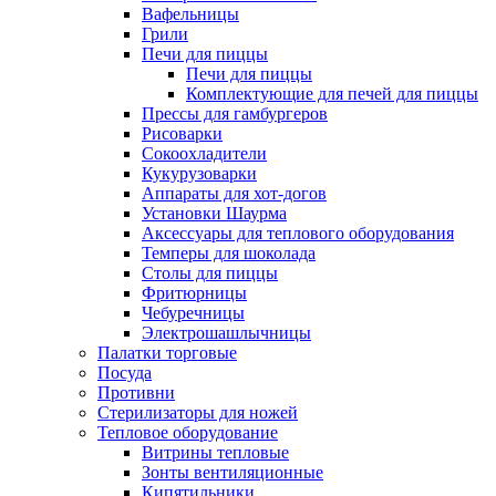
Вафельницы
Грили
Печи для пиццы
Печи для пиццы
Комплектующие для печей для пиццы
Прессы для гамбургеров
Рисоварки
Сокоохладители
Кукурузоварки
Аппараты для хот-догов
Установки Шаурма
Аксессуары для теплового оборудования
Темперы для шоколада
Столы для пиццы
Фритюрницы
Чебуречницы
Электрошашлычницы
Палатки торговые
Посуда
Противни
Стерилизаторы для ножей
Тепловое оборудование
Витрины тепловые
Зонты вентиляционные
Кипятильники