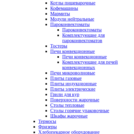
Котлы пищеварочные
Кофемашины
Мармиты
Модули нейтральные
Пароконвектоматы
Пароконвектоматы
Комплектующие для
пароконвектоматов
Тостеры
Печи конвекционные
Печи конвекционные
Комплектующие для печей
конвекционных
Печи микроволновые
Плиты газовые
Плиты индукционные
Плиты электрические
Грили для кур
Поверхности жарочные
Столы тепловые
Столы горячие упаковочные
Шкафы жарочные
Термосы
Фризеры
Хлебопекарное оборудование