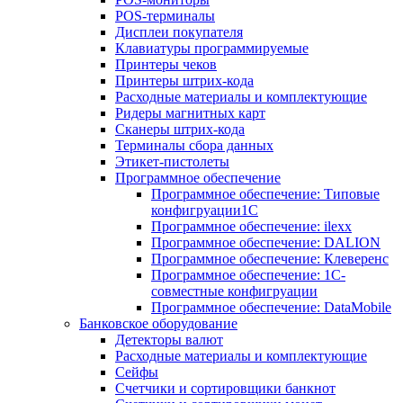
POS-терминалы
Дисплеи покупателя
Клавиатуры программируемые
Принтеры чеков
Принтеры штрих-кода
Расходные материалы и комплектующие
Ридеры магнитных карт
Сканеры штрих-кода
Терминалы сбора данных
Этикет-пистолеты
Программное обеспечение
Программное обеспечение: Типовые
конфигруации1С
Программное обеспечение: ilexx
Программное обеспечение: DALION
Программное обеспечение: Клеверенс
Программное обеспечение: 1С-
совместные конфигруации
Программное обеспечение: DataMobile
Банковское оборудование
Детекторы валют
Расходные материалы и комплектующие
Сейфы
Счетчики и сортировщики банкнот