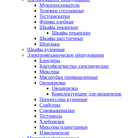
Мукопросеиватели
Тележки стеллажные
Тестораскатки
Формы хлебные
Шкафы пекарские
Шкафы пекарские
Шкафы расстоечные
Шпильки
Шкафы кухонные
Электромеханическое оборудование
Блендеры
Картофелечистки электрические
Миксеры
Мясорубки промышленные
Овощерезки
Овощерезки
Комплектующие для овощерезок
Процессоры кухонные
Слайсеры
Соковыжималки
Тестомесы
Хлеборезки
Миксеры планетарные
Измельчители