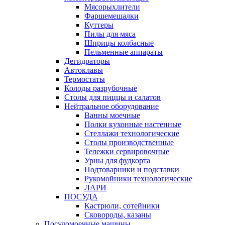
Мясорыхлители
Фаршемешалки
Куттеры
Пилы для мяса
Шприцы колбасные
Пельменные аппараты
Дегидраторы
Автоклавы
Термостаты
Колоды разрубочные
Столы для пиццы и салатов
Нейтральное оборудование
Ванны моечные
Полки кухонные настенные
Стеллажи технологические
Столы производственные
Тележки сервировочные
Урны для фудкорта
Подтоварники и подставки
Рукомойники технологические
ЛАРИ
ПОСУДА
Кастрюли, сотейники
Сковороды, казаны
Посудомоечные машины