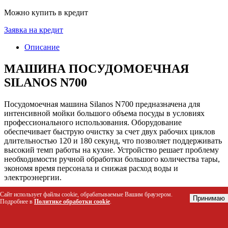
Можно купить в кредит
Заявка на кредит
Описание
МАШИНА ПОСУДОМОЕЧНАЯ
SILANOS N700
Посудомоечная машина Silanos N700 предназначена для
интенсивной мойки большого объема посуды в условиях
профессионального использования. Оборудование
обеспечивает быструю очистку за счет двух рабочих циклов
длительностью 120 и 180 секунд, что позволяет поддерживать
высокий темп работы на кухне. Устройство решает проблему
необходимости ручной обработки большого количества тары,
экономя время персонала и снижая расход воды и
электроэнергии.
Сайт использует файлы cookie, обрабатываемые Вашим браузером.
Кому подойдет этот товар
Принимаю
Подробнее в
Политике обработки cookie
.
Кафе, рестораны и столовые с высокой проходимостью
Пиццерии и бургерные, где требуется быстрая