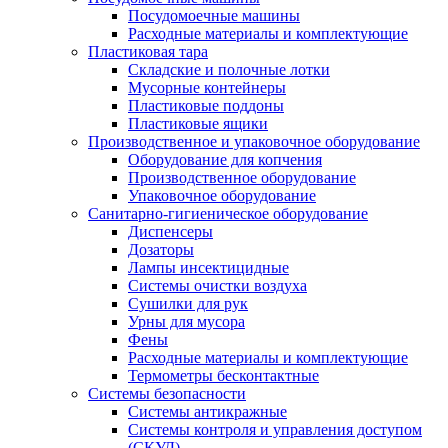
Посудомоечные машины
Расходные материалы и комплектующие
Пластиковая тара
Складские и полочные лотки
Мусорные контейнеры
Пластиковые поддоны
Пластиковые ящики
Производственное и упаковочное оборудование
Оборудование для копчения
Производственное оборудование
Упаковочное оборудование
Санитарно-гигиеническое оборудование
Диспенсеры
Дозаторы
Лампы инсектицидные
Системы очистки воздуха
Сушилки для рук
Урны для мусора
Фены
Расходные материалы и комплектующие
Термометры бесконтактные
Системы безопасности
Системы антикражные
Системы контроля и управления доступом
(СКУД)