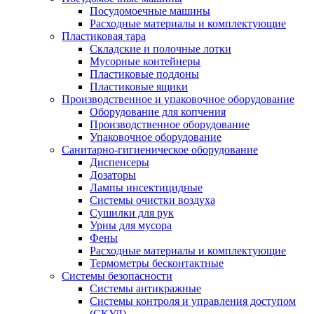
Посудомоечные машины
Расходные материалы и комплектующие
Пластиковая тара
Складские и полочные лотки
Мусорные контейнеры
Пластиковые поддоны
Пластиковые ящики
Производственное и упаковочное оборудование
Оборудование для копчения
Производственное оборудование
Упаковочное оборудование
Санитарно-гигиеническое оборудование
Диспенсеры
Дозаторы
Лампы инсектицидные
Системы очистки воздуха
Сушилки для рук
Урны для мусора
Фены
Расходные материалы и комплектующие
Термометры бесконтактные
Системы безопасности
Системы антикражные
Системы контроля и управления доступом
(СКУД)