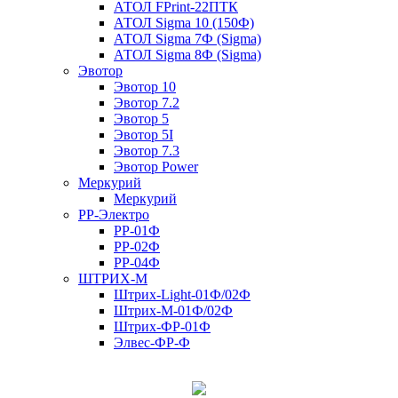
АТОЛ FPrint-22ПТК
АТОЛ Sigma 10 (150Ф)
АТОЛ Sigma 7Ф (Sigma)
АТОЛ Sigma 8Ф (Sigma)
Эвотор
Эвотор 10
Эвотор 7.2
Эвотор 5
Эвотор 5I
Эвотор 7.3
Эвотор Power
Меркурий
Меркурий
РР-Электро
РР-01Ф
РР-02Ф
РР-04Ф
ШТРИХ-М
Штрих-Light-01Ф/02Ф
Штрих-М-01Ф/02Ф
Штрих-ФР-01Ф
Элвес-ФР-Ф