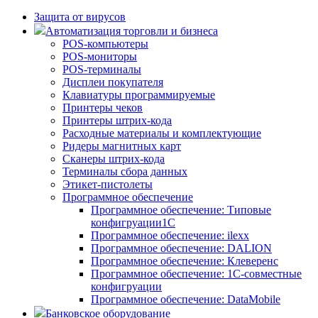
Защита от вирусов
Автоматизация торговли и бизнеса
POS-компьютеры
POS-мониторы
POS-терминалы
Дисплеи покупателя
Клавиатуры программируемые
Принтеры чеков
Принтеры штрих-кода
Расходные материалы и комплектующие
Ридеры магнитных карт
Сканеры штрих-кода
Терминалы сбора данных
Этикет-пистолеты
Программное обеспечение
Программное обеспечение: Типовые
конфигруации1С
Программное обеспечение: ilexx
Программное обеспечение: DALION
Программное обеспечение: Клеверенс
Программное обеспечение: 1С-совместные
конфигруации
Программное обеспечение: DataMobile
Банковское оборудование