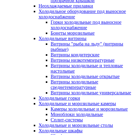
прозрачной крышкой
Неохлаждаемые прилавки
Холодильное оборудование под выносное
холодоснабжение
Горки холодильные под выносное
холодоснабжение
Бонеты морозильные
Холодильные витрины
Витрины "рыба на льду" (витрины
рыбные)
Витрины кондитерские
Витрины низкотемпературные
Витрины холодильные и тепловые
настольные
Витрины холодильные открытые
Витрины холодильные
среднетемпературные
Витрины холодильные универсальные
Холодильные горки
Холодильные и морозильные камеры
Камеры холодильные и морозильные
Моноблоки холодильные
Сплит-системы
Холодильные и морозильные столы
Холодильные шкафы