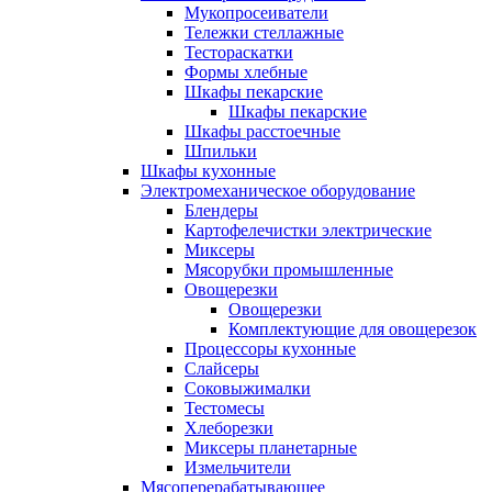
Мукопросеиватели
Тележки стеллажные
Тестораскатки
Формы хлебные
Шкафы пекарские
Шкафы пекарские
Шкафы расстоечные
Шпильки
Шкафы кухонные
Электромеханическое оборудование
Блендеры
Картофелечистки электрические
Миксеры
Мясорубки промышленные
Овощерезки
Овощерезки
Комплектующие для овощерезок
Процессоры кухонные
Слайсеры
Соковыжималки
Тестомесы
Хлеборезки
Миксеры планетарные
Измельчители
Мясоперерабатывающее