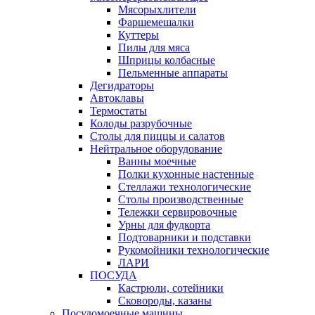
Мясорыхлители
Фаршемешалки
Куттеры
Пилы для мяса
Шприцы колбасные
Пельменные аппараты
Дегидраторы
Автоклавы
Термостаты
Колоды разрубочные
Столы для пиццы и салатов
Нейтральное оборудование
Ванны моечные
Полки кухонные настенные
Стеллажи технологические
Столы производственные
Тележки сервировочные
Урны для фудкорта
Подтоварники и подставки
Рукомойники технологические
ЛАРИ
ПОСУДА
Кастрюли, сотейники
Сковороды, казаны
Посудомоечные машины