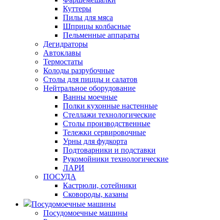
Куттеры
Пилы для мяса
Шприцы колбасные
Пельменные аппараты
Дегидраторы
Автоклавы
Термостаты
Колоды разрубочные
Столы для пиццы и салатов
Нейтральное оборудование
Ванны моечные
Полки кухонные настенные
Стеллажи технологические
Столы производственные
Тележки сервировочные
Урны для фудкорта
Подтоварники и подставки
Рукомойники технологические
ЛАРИ
ПОСУДА
Кастрюли, сотейники
Сковороды, казаны
Посудомоечные машины
Посудомоечные машины