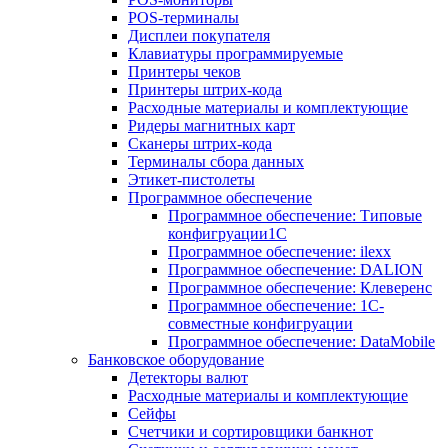
POS-терминалы
Дисплеи покупателя
Клавиатуры программируемые
Принтеры чеков
Принтеры штрих-кода
Расходные материалы и комплектующие
Ридеры магнитных карт
Сканеры штрих-кода
Терминалы сбора данных
Этикет-пистолеты
Программное обеспечение
Программное обеспечение: Типовые
конфигруации1С
Программное обеспечение: ilexx
Программное обеспечение: DALION
Программное обеспечение: Клеверенс
Программное обеспечение: 1С-
совместные конфигруации
Программное обеспечение: DataMobile
Банковское оборудование
Детекторы валют
Расходные материалы и комплектующие
Сейфы
Счетчики и сортировщики банкнот