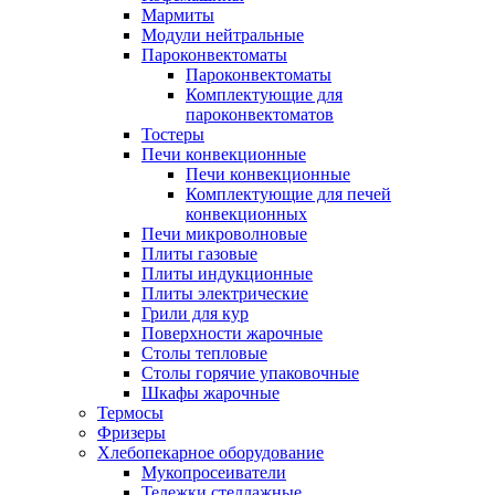
Мармиты
Модули нейтральные
Пароконвектоматы
Пароконвектоматы
Комплектующие для
пароконвектоматов
Тостеры
Печи конвекционные
Печи конвекционные
Комплектующие для печей
конвекционных
Печи микроволновые
Плиты газовые
Плиты индукционные
Плиты электрические
Грили для кур
Поверхности жарочные
Столы тепловые
Столы горячие упаковочные
Шкафы жарочные
Термосы
Фризеры
Хлебопекарное оборудование
Мукопросеиватели
Тележки стеллажные