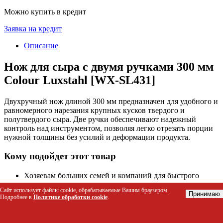
Можно купить в кредит
Заявка на кредит
Описание
Нож для сыра с двумя ручками 300 мм
Colour Luxstahl [WX-SL431]
Двухручный нож длиной 300 мм предназначен для удобного и
равномерного нарезания крупных кусков твердого и
полутвердого сыра. Две ручки обеспечивают надежный
контроль над инструментом, позволяя легко отрезать порции
нужной толщины без усилий и деформации продукта.
Кому подойдет этот товар
Хозяевам больших семей и компаний для быстрого
сервировки сырных тарелок
Сайт использует файлы cookie, обрабатываемые Вашим браузером.
Владельцам ресторанов, кафе и деликатесных магазинов
Принимаю
Подробнее в
Политике обработки cookie
.
для профессиональной нарезки
Любителям гурманских вечеринок и фуршетов с
широким ассортиментом сыров