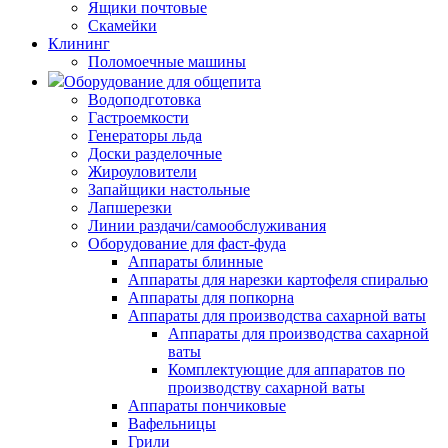
Ящики почтовые
Скамейки
Клининг
Поломоечные машины
Оборудование для общепита
Водоподготовка
Гастроемкости
Генераторы льда
Доски разделочные
Жироуловители
Запайщики настольные
Лапшерезки
Линии раздачи/самообслуживания
Оборудование для фаст-фуда
Аппараты блинные
Аппараты для нарезки картофеля спиралью
Аппараты для попкорна
Аппараты для производства сахарной ваты
Аппараты для производства сахарной
ваты
Комплектующие для аппаратов по
производству сахарной ваты
Аппараты пончиковые
Вафельницы
Грили