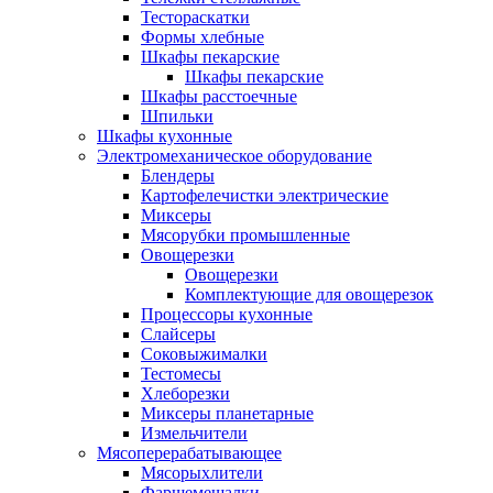
Тестораскатки
Формы хлебные
Шкафы пекарские
Шкафы пекарские
Шкафы расстоечные
Шпильки
Шкафы кухонные
Электромеханическое оборудование
Блендеры
Картофелечистки электрические
Миксеры
Мясорубки промышленные
Овощерезки
Овощерезки
Комплектующие для овощерезок
Процессоры кухонные
Слайсеры
Соковыжималки
Тестомесы
Хлеборезки
Миксеры планетарные
Измельчители
Мясоперерабатывающее
Мясорыхлители
Фаршемешалки