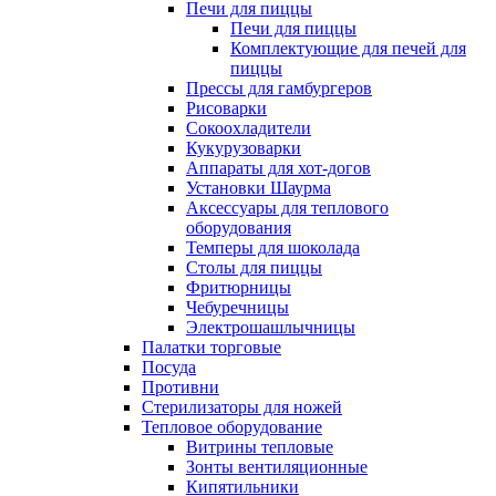
Печи для пиццы
Печи для пиццы
Комплектующие для печей для
пиццы
Прессы для гамбургеров
Рисоварки
Сокоохладители
Кукурузоварки
Аппараты для хот-догов
Установки Шаурма
Аксессуары для теплового
оборудования
Темперы для шоколада
Столы для пиццы
Фритюрницы
Чебуречницы
Электрошашлычницы
Палатки торговые
Посуда
Противни
Стерилизаторы для ножей
Тепловое оборудование
Витрины тепловые
Зонты вентиляционные
Кипятильники