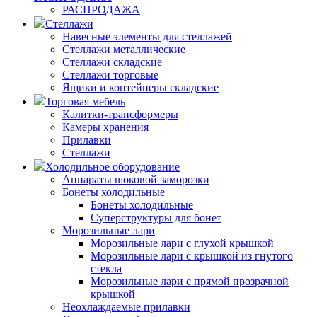
РАСПРОДАЖА
Стеллажи
Навесные элементы для стеллажей
Стеллажи металлические
Стеллажи складские
Стеллажи торговые
Ящики и контейнеры складские
Торговая мебель
Калитки-трансформеры
Камеры хранения
Прилавки
Стеллажи
Холодильное оборудование
Аппараты шоковой заморозки
Бонеты холодильные
Бонеты холодильные
Суперструктуры для бонет
Морозильные лари
Морозильные лари с глухой крышкой
Морозильные лари с крышкой из гнутого
стекла
Морозильные лари с прямой прозрачной
крышкой
Неохлаждаемые прилавки