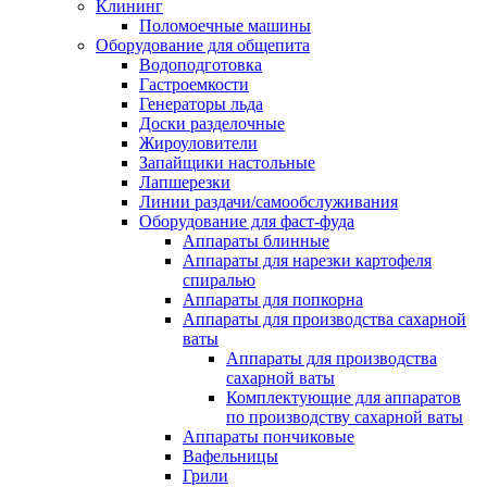
Клининг
Поломоечные машины
Оборудование для общепита
Водоподготовка
Гастроемкости
Генераторы льда
Доски разделочные
Жироуловители
Запайщики настольные
Лапшерезки
Линии раздачи/самообслуживания
Оборудование для фаст-фуда
Аппараты блинные
Аппараты для нарезки картофеля
спиралью
Аппараты для попкорна
Аппараты для производства сахарной
ваты
Аппараты для производства
сахарной ваты
Комплектующие для аппаратов
по производству сахарной ваты
Аппараты пончиковые
Вафельницы
Грили