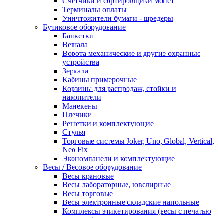
Счетчики и сортировщики монет
Терминалы оплаты
Уничтожители бумаги - шредеры
Бутиковое оборудование
Банкетки
Вешала
Ворота механические и другие охранные
устройства
Зеркала
Кабины примерочные
Корзины для распродаж, стойки и
накопители
Манекены
Плечики
Решетки и комплектующие
Стулья
Торговые системы Joker, Uno, Global, Vertical,
Neo Fix
Экономпанели и комплектующие
Весы / Весовое оборудование
Весы крановые
Весы лабораторные, ювелирные
Весы торговые
Весы электронные складские напольные
Комплексы этикетирования (весы с печатью