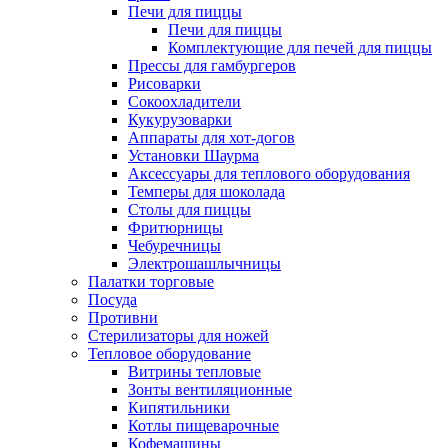
Печи для пиццы
Печи для пиццы
Комплектующие для печей для пиццы
Прессы для гамбургеров
Рисоварки
Сокоохладители
Кукурузоварки
Аппараты для хот-догов
Установки Шаурма
Аксессуары для теплового оборудования
Темперы для шоколада
Столы для пиццы
Фритюрницы
Чебуречницы
Электрошашлычницы
Палатки торговые
Посуда
Противни
Стерилизаторы для ножей
Тепловое оборудование
Витрины тепловые
Зонты вентиляционные
Кипятильники
Котлы пищеварочные
Кофемашины