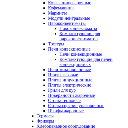
Котлы пищеварочные
Кофемашины
Мармиты
Модули нейтральные
Пароконвектоматы
Пароконвектоматы
Комплектующие для
пароконвектоматов
Тостеры
Печи конвекционные
Печи конвекционные
Комплектующие для печей
конвекционных
Печи микроволновые
Плиты газовые
Плиты индукционные
Плиты электрические
Грили для кур
Поверхности жарочные
Столы тепловые
Столы горячие упаковочные
Шкафы жарочные
Термосы
Фризеры
Хлебопекарное оборудование