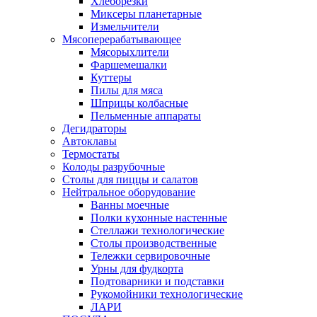
Хлеборезки
Миксеры планетарные
Измельчители
Мясоперерабатывающее
Мясорыхлители
Фаршемешалки
Куттеры
Пилы для мяса
Шприцы колбасные
Пельменные аппараты
Дегидраторы
Автоклавы
Термостаты
Колоды разрубочные
Столы для пиццы и салатов
Нейтральное оборудование
Ванны моечные
Полки кухонные настенные
Стеллажи технологические
Столы производственные
Тележки сервировочные
Урны для фудкорта
Подтоварники и подставки
Рукомойники технологические
ЛАРИ