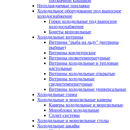
прозрачной крышкой
Неохлаждаемые прилавки
Холодильное оборудование под выносное
холодоснабжение
Горки холодильные под выносное
холодоснабжение
Бонеты морозильные
Холодильные витрины
Витрины "рыба на льду" (витрины
рыбные)
Витрины кондитерские
Витрины низкотемпературные
Витрины холодильные и тепловые
настольные
Витрины холодильные открытые
Витрины холодильные
среднетемпературные
Витрины холодильные универсальные
Холодильные горки
Холодильные и морозильные камеры
Камеры холодильные и морозильные
Моноблоки холодильные
Сплит-системы
Холодильные и морозильные столы
Холодильные шкафы