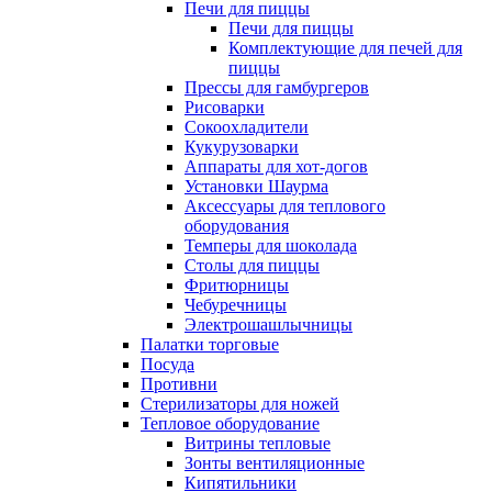
Печи для пиццы
Печи для пиццы
Комплектующие для печей для
пиццы
Прессы для гамбургеров
Рисоварки
Сокоохладители
Кукурузоварки
Аппараты для хот-догов
Установки Шаурма
Аксессуары для теплового
оборудования
Темперы для шоколада
Столы для пиццы
Фритюрницы
Чебуречницы
Электрошашлычницы
Палатки торговые
Посуда
Противни
Стерилизаторы для ножей
Тепловое оборудование
Витрины тепловые
Зонты вентиляционные
Кипятильники