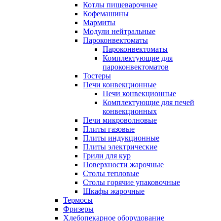
Котлы пищеварочные
Кофемашины
Мармиты
Модули нейтральные
Пароконвектоматы
Пароконвектоматы
Комплектующие для
пароконвектоматов
Тостеры
Печи конвекционные
Печи конвекционные
Комплектующие для печей
конвекционных
Печи микроволновые
Плиты газовые
Плиты индукционные
Плиты электрические
Грили для кур
Поверхности жарочные
Столы тепловые
Столы горячие упаковочные
Шкафы жарочные
Термосы
Фризеры
Хлебопекарное оборудование