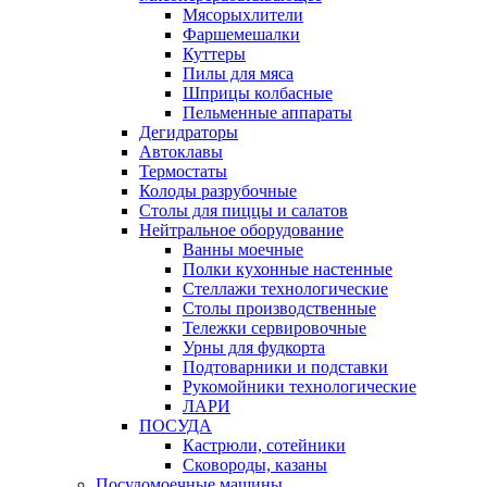
Мясорыхлители
Фаршемешалки
Куттеры
Пилы для мяса
Шприцы колбасные
Пельменные аппараты
Дегидраторы
Автоклавы
Термостаты
Колоды разрубочные
Столы для пиццы и салатов
Нейтральное оборудование
Ванны моечные
Полки кухонные настенные
Стеллажи технологические
Столы производственные
Тележки сервировочные
Урны для фудкорта
Подтоварники и подставки
Рукомойники технологические
ЛАРИ
ПОСУДА
Кастрюли, сотейники
Сковороды, казаны
Посудомоечные машины