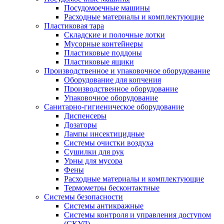
Посудомоечные машины
Расходные материалы и комплектующие
Пластиковая тара
Складские и полочные лотки
Мусорные контейнеры
Пластиковые поддоны
Пластиковые ящики
Производственное и упаковочное оборудование
Оборудование для копчения
Производственное оборудование
Упаковочное оборудование
Санитарно-гигиеническое оборудование
Диспенсеры
Дозаторы
Лампы инсектицидные
Системы очистки воздуха
Сушилки для рук
Урны для мусора
Фены
Расходные материалы и комплектующие
Термометры бесконтактные
Системы безопасности
Системы антикражные
Системы контроля и управления доступом
(СКУД)