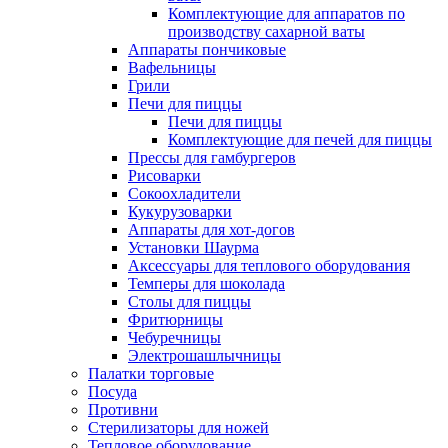
Комплектующие для аппаратов по
производству сахарной ваты
Аппараты пончиковые
Вафельницы
Грили
Печи для пиццы
Печи для пиццы
Комплектующие для печей для пиццы
Прессы для гамбургеров
Рисоварки
Сокоохладители
Кукурузоварки
Аппараты для хот-догов
Установки Шаурма
Аксессуары для теплового оборудования
Темперы для шоколада
Столы для пиццы
Фритюрницы
Чебуречницы
Электрошашлычницы
Палатки торговые
Посуда
Противни
Стерилизаторы для ножей
Тепловое оборудование