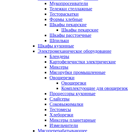
Мукопросеиватели
Тележки стеллажные
Тестораскатки
Формы хлебные
Шкафы пекарские
Шкафы пекарские
Шкафы расстоечные
Шпильки
Шкафы кухонные
Электромеханическое оборудование
Блендеры
Картофелечистки электрические
Миксеры
Мясорубки промышленные
Овощерезки
Овощерезки
Комплектующие для овощерезок
Процессоры кухонные
Слайсеры
Соковыжималки
Тестомесы
Хлеборезки
Миксеры планетарные
Измельчители
Мясоперерабатывающее