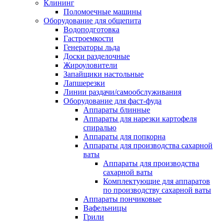
Клининг
Поломоечные машины
Оборудование для общепита
Водоподготовка
Гастроемкости
Генераторы льда
Доски разделочные
Жироуловители
Запайщики настольные
Лапшерезки
Линии раздачи/самообслуживания
Оборудование для фаст-фуда
Аппараты блинные
Аппараты для нарезки картофеля
спиралью
Аппараты для попкорна
Аппараты для производства сахарной
ваты
Аппараты для производства
сахарной ваты
Комплектующие для аппаратов
по производству сахарной ваты
Аппараты пончиковые
Вафельницы
Грили