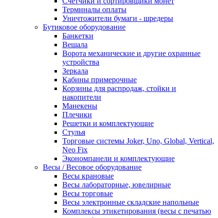
Счетчики и сортировщики монет
Терминалы оплаты
Уничтожители бумаги - шредеры
Бутиковое оборудование
Банкетки
Вешала
Ворота механические и другие охранные
устройства
Зеркала
Кабины примерочные
Корзины для распродаж, стойки и
накопители
Манекены
Плечики
Решетки и комплектующие
Стулья
Торговые системы Joker, Uno, Global, Vertical,
Neo Fix
Экономпанели и комплектующие
Весы / Весовое оборудование
Весы крановые
Весы лабораторные, ювелирные
Весы торговые
Весы электронные складские напольные
Комплексы этикетирования (весы с печатью