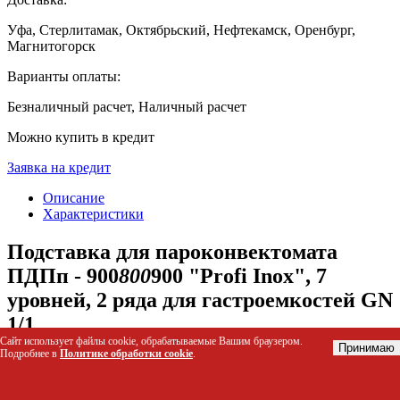
Уфа, Стерлитамак, Октябрьский, Нефтекамск, Оренбург,
Магнитогорск
Варианты оплаты:
Безналичный расчет, Наличный расчет
Можно купить в кредит
Заявка на кредит
Описание
Характеристики
Подставка для пароконвектомата
ПДПп - 900
800
900 "Profi Inox", 7
уровней, 2 ряда для гастроемкостей GN
1/1
Сайт использует файлы cookie, обрабатываемые Вашим браузером.
Принимаю
Подробнее в
Политике обработки cookie
.
Металлическая подставка предназначена для размещения и
хранения гастроемкостей стандарта GN 1/1 в
профессиональных кухнях. Конструкция обеспечивает