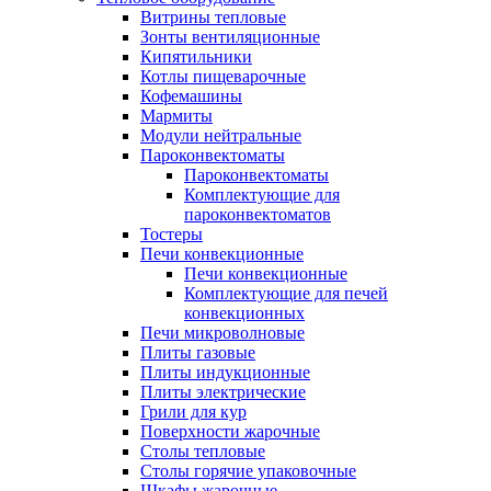
Витрины тепловые
Зонты вентиляционные
Кипятильники
Котлы пищеварочные
Кофемашины
Мармиты
Модули нейтральные
Пароконвектоматы
Пароконвектоматы
Комплектующие для
пароконвектоматов
Тостеры
Печи конвекционные
Печи конвекционные
Комплектующие для печей
конвекционных
Печи микроволновые
Плиты газовые
Плиты индукционные
Плиты электрические
Грили для кур
Поверхности жарочные
Столы тепловые
Столы горячие упаковочные
Шкафы жарочные