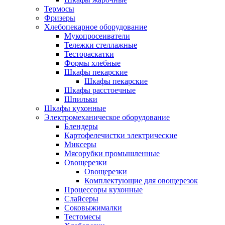
Термосы
Фризеры
Хлебопекарное оборудование
Мукопросеиватели
Тележки стеллажные
Тестораскатки
Формы хлебные
Шкафы пекарские
Шкафы пекарские
Шкафы расстоечные
Шпильки
Шкафы кухонные
Электромеханическое оборудование
Блендеры
Картофелечистки электрические
Миксеры
Мясорубки промышленные
Овощерезки
Овощерезки
Комплектующие для овощерезок
Процессоры кухонные
Слайсеры
Соковыжималки
Тестомесы