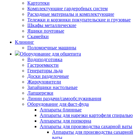
Картотеки
Комплектующие гардеробных систем
Расходные материалы и комплектующие
Тележки и корзинки покупательские и грузовые
Шкафы металлические
Ящики почтовые
Скамейки
Клининг
Поломоечные машины
Оборудование для общепита
Водоподготовка
Гастроемкости
Генераторы льда
Доски разделочные
Жироуловители
Запайщики настольные
Лапшерезки
Линии раздачи/самообслуживания
Оборудование для фаст-фуда
Аппараты блинные
Аппараты для нарезки картофеля спиралью
Аппараты для попкорна
Аппараты для производства сахарной ваты
Аппараты для производства сахарной
ваты