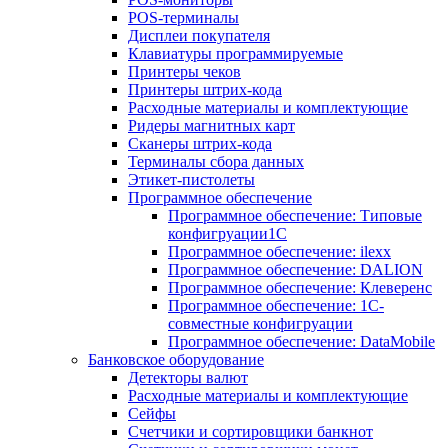
POS-терминалы
Дисплеи покупателя
Клавиатуры программируемые
Принтеры чеков
Принтеры штрих-кода
Расходные материалы и комплектующие
Ридеры магнитных карт
Сканеры штрих-кода
Терминалы сбора данных
Этикет-пистолеты
Программное обеспечение
Программное обеспечение: Типовые
конфигруации1С
Программное обеспечение: ilexx
Программное обеспечение: DALION
Программное обеспечение: Клеверенс
Программное обеспечение: 1С-
совместные конфигруации
Программное обеспечение: DataMobile
Банковское оборудование
Детекторы валют
Расходные материалы и комплектующие
Сейфы
Счетчики и сортировщики банкнот