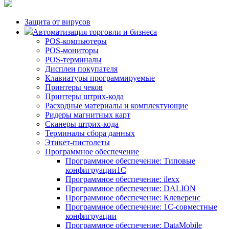
Защита от вирусов
Автоматизация торговли и бизнеса
POS-компьютеры
POS-мониторы
POS-терминалы
Дисплеи покупателя
Клавиатуры программируемые
Принтеры чеков
Принтеры штрих-кода
Расходные материалы и комплектующие
Ридеры магнитных карт
Сканеры штрих-кода
Терминалы сбора данных
Этикет-пистолеты
Программное обеспечение
Программное обеспечение: Типовые
конфигруации1С
Программное обеспечение: ilexx
Программное обеспечение: DALION
Программное обеспечение: Клеверенс
Программное обеспечение: 1С-совместные
конфигруации
Программное обеспечение: DataMobile