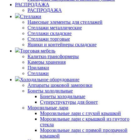
РАСПРОДАЖА
РАСПРОДАЖА
Стеллажи
Навесные элементы для стеллажей
Стеллажи металлические
Стеллажи складские
Стеллажи торговые
Ящики и контейнеры складские
Торговая мебель
Калитки-трансформеры
Камеры хранения
Прилавки
Стеллажи
Холодильное оборудование
Аппараты шоковой заморозки
Бонеты холодильные
Бонеты холодильные
Суперструктуры для бонет
Морозильные лари
Морозильные лари с глухой крышкой
Морозильные лари с крышкой из гнутого
стекла
Морозильные лари с прямой прозрачной
крышкой