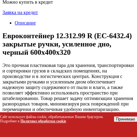
Можно купить в кредит
Заявка на кредит
Описание
Евроконтейнер 12.312.99 R (ЕС-6432.4)
закрытые ручки, усиленное дно,
черный 600х400х320
Это прочная пластиковая тара для хранения, транспортировки
и сортировки грузов в складских помещениях, на
производстве и в логистических центрах. Конструкция с
закрытыми ручками и усиленным дном обеспечивает
надежную защиту содержимого от пыли и влаги, а также
позволяет эффективно использовать пространство при
штабелировании. Товар решает задачу оптимизации хранения
разнородных товаров, минимизируя риск повреждений при
перемещении и обеспечивая удобную инвентаризацию.
Сайт использует файлы cookie, обрабатываемые Вашим браузером.
Принимаю
Кому подойдет товар
Подробнее в
Политике обработки cookie
.
Складским комплексам и логистическим центрам для