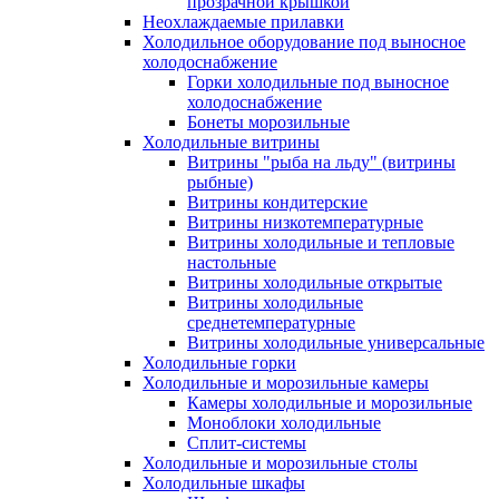
прозрачной крышкой
Неохлаждаемые прилавки
Холодильное оборудование под выносное
холодоснабжение
Горки холодильные под выносное
холодоснабжение
Бонеты морозильные
Холодильные витрины
Витрины "рыба на льду" (витрины
рыбные)
Витрины кондитерские
Витрины низкотемпературные
Витрины холодильные и тепловые
настольные
Витрины холодильные открытые
Витрины холодильные
среднетемпературные
Витрины холодильные универсальные
Холодильные горки
Холодильные и морозильные камеры
Камеры холодильные и морозильные
Моноблоки холодильные
Сплит-системы
Холодильные и морозильные столы
Холодильные шкафы