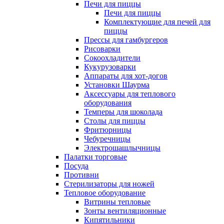
Печи для пиццы
Печи для пиццы
Комплектующие для печей для
пиццы
Прессы для гамбургеров
Рисоварки
Сокоохладители
Кукурузоварки
Аппараты для хот-догов
Установки Шаурма
Аксессуары для теплового
оборудования
Темперы для шоколада
Столы для пиццы
Фритюрницы
Чебуречницы
Электрошашлычницы
Палатки торговые
Посуда
Противни
Стерилизаторы для ножей
Тепловое оборудование
Витрины тепловые
Зонты вентиляционные
Кипятильники