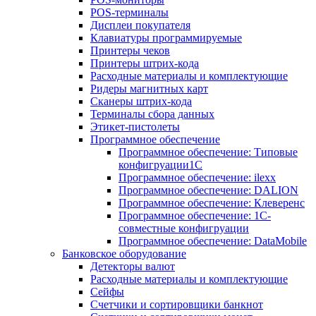
POS-терминалы
Дисплеи покупателя
Клавиатуры программируемые
Принтеры чеков
Принтеры штрих-кода
Расходные материалы и комплектующие
Ридеры магнитных карт
Сканеры штрих-кода
Терминалы сбора данных
Этикет-пистолеты
Программное обеспечение
Программное обеспечение: Типовые
конфигруации1С
Программное обеспечение: ilexx
Программное обеспечение: DALION
Программное обеспечение: Клеверенс
Программное обеспечение: 1С-
совместные конфигруации
Программное обеспечение: DataMobile
Банковское оборудование
Детекторы валют
Расходные материалы и комплектующие
Сейфы
Счетчики и сортировщики банкнот