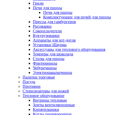
Грили
Печи для пиццы
Печи для пиццы
Комплектующие для печей для пиццы
Прессы для гамбургеров
Рисоварки
Сокоохладители
Кукурузоварки
Аппараты для хот-догов
Установки Шаурма
Аксессуары для теплового оборудования
Темперы для шоколада
Столы для пиццы
Фритюрницы
Чебуречницы
Электрошашлычницы
Палатки торговые
Посуда
Противни
Стерилизаторы для ножей
Тепловое оборудование
Витрины тепловые
Зонты вентиляционные
Кипятильники
Котлы пищеварочные