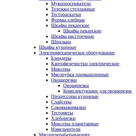
Мукопросеиватели
Тележки стеллажные
Тестораскатки
Формы хлебные
Шкафы пекарские
Шкафы пекарские
Шкафы расстоечные
Шпильки
Шкафы кухонные
Электромеханическое оборудование
Блендеры
Картофелечистки электрические
Миксеры
Мясорубки промышленные
Овощерезки
Овощерезки
Комплектующие для овощерезок
Процессоры кухонные
Слайсеры
Соковыжималки
Тестомесы
Хлеборезки
Миксеры планетарные
Измельчители
Мясоперерабатывающее