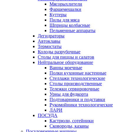
Мясорыхлители
Фаршемешалки
Куттеры
Пилы для мяса
Шприцы колбасные
Пельменные аппараты
Дегидраторы
Автоклавы
Термостаты
Колоды разрубочные
Столы для пиццы и салатов
Нейтральное оборудование
Ванны моечные
Полки кухонные настенные
Стеллажи технологические
Столы производственные
Тележки сервировочные
Урны для фудкорта
Подтоварники и подставки
Рукомойники технологические
ЛАРИ
ПОСУДА
Кастрюли, сотейники
Сковороды, казаны
Посудомоечные машины