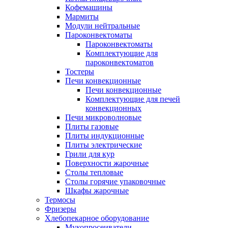
Кофемашины
Мармиты
Модули нейтральные
Пароконвектоматы
Пароконвектоматы
Комплектующие для
пароконвектоматов
Тостеры
Печи конвекционные
Печи конвекционные
Комплектующие для печей
конвекционных
Печи микроволновые
Плиты газовые
Плиты индукционные
Плиты электрические
Грили для кур
Поверхности жарочные
Столы тепловые
Столы горячие упаковочные
Шкафы жарочные
Термосы
Фризеры
Хлебопекарное оборудование
Мукопросеиватели