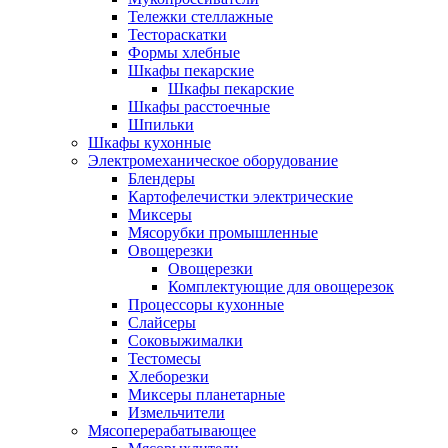
Тележки стеллажные
Тестораскатки
Формы хлебные
Шкафы пекарские
Шкафы пекарские
Шкафы расстоечные
Шпильки
Шкафы кухонные
Электромеханическое оборудование
Блендеры
Картофелечистки электрические
Миксеры
Мясорубки промышленные
Овощерезки
Овощерезки
Комплектующие для овощерезок
Процессоры кухонные
Слайсеры
Соковыжималки
Тестомесы
Хлеборезки
Миксеры планетарные
Измельчители
Мясоперерабатывающее