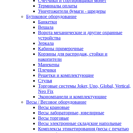
Счетчики и сортировщики монет
Терминалы оплаты
Уничтожители бумаги - шредеры
Бутиковое оборудование
Банкетки
Вешала
Ворота механические и другие охранные
устройства
Зеркала
Кабины примерочные
Корзины для распродаж, стойки и
накопители
Манекены
Плечики
Решетки и комплектующие
Стулья
Торговые системы Joker, Uno, Global, Vertical,
Neo Fix
Экономпанели и комплектующие
Весы / Весовое оборудование
Весы крановые
Весы лабораторные, ювелирные
Весы торговые
Весы электронные складские напольные
Комплексы этикетирования (весы с печатью