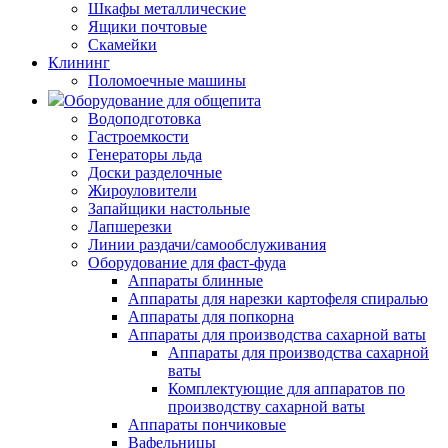
Шкафы металлические
Ящики почтовые
Скамейки
Клининг
Поломоечные машины
Оборудование для общепита
Водоподготовка
Гастроемкости
Генераторы льда
Доски разделочные
Жироуловители
Запайщики настольные
Лапшерезки
Линии раздачи/самообслуживания
Оборудование для фаст-фуда
Аппараты блинные
Аппараты для нарезки картофеля спиралью
Аппараты для попкорна
Аппараты для производства сахарной ваты
Аппараты для производства сахарной
ваты
Комплектующие для аппаратов по
производству сахарной ваты
Аппараты пончиковые
Вафельницы