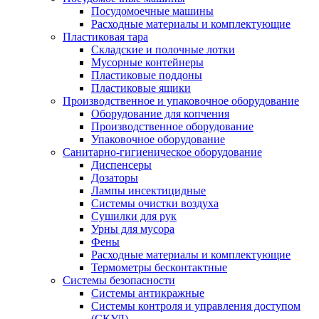
Посудомоечные машины
Расходные материалы и комплектующие
Пластиковая тара
Складские и полочные лотки
Мусорные контейнеры
Пластиковые поддоны
Пластиковые ящики
Производственное и упаковочное оборудование
Оборудование для копчения
Производственное оборудование
Упаковочное оборудование
Санитарно-гигиеническое оборудование
Диспенсеры
Дозаторы
Лампы инсектицидные
Системы очистки воздуха
Сушилки для рук
Урны для мусора
Фены
Расходные материалы и комплектующие
Термометры бесконтактные
Системы безопасности
Системы антикражные
Системы контроля и управления доступом
(СКУД)