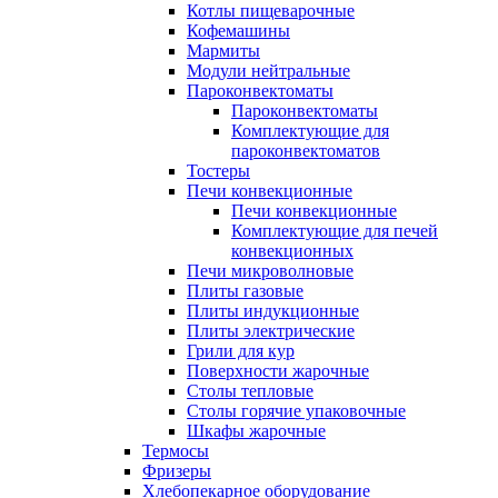
Котлы пищеварочные
Кофемашины
Мармиты
Модули нейтральные
Пароконвектоматы
Пароконвектоматы
Комплектующие для
пароконвектоматов
Тостеры
Печи конвекционные
Печи конвекционные
Комплектующие для печей
конвекционных
Печи микроволновые
Плиты газовые
Плиты индукционные
Плиты электрические
Грили для кур
Поверхности жарочные
Столы тепловые
Столы горячие упаковочные
Шкафы жарочные
Термосы
Фризеры
Хлебопекарное оборудование