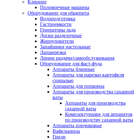
Клининг
Поломоечные машины
Оборудование для общепита
Водоподготовка
Гастроемкости
Генераторы льда
Доски разделочные
Жироуловители
Запайщики настольные
Лапшерезки
Линии раздачи/самообслуживания
Оборудование для фаст-фуда
Аппараты блинные
Аппараты для нарезки картофеля
спиралью
Аппараты для попкорна
Аппараты для производства сахарной
ваты
Аппараты для производства
сахарной ваты
Комплектующие для аппаратов
по производству сахарной ваты
Аппараты пончиковые
Вафельницы
Грили