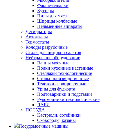
Мясорыхлители
Фаршемешалки
Куттеры
Пилы для мяса
Шприцы колбасные
Пельменные аппараты
Дегидраторы
Автоклавы
Термостаты
Колоды разрубочные
Столы для пиццы и салатов
Нейтральное оборудование
Ванны моечные
Полки кухонные настенные
Стеллажи технологические
Столы производственные
Тележки сервировочные
Урны для фудкорта
Подтоварники и подставки
Рукомойники технологические
ЛАРИ
ПОСУДА
Кастрюли, сотейники
Сковороды, казаны
Посудомоечные машины