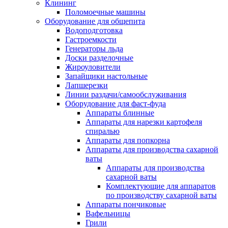
Клининг
Поломоечные машины
Оборудование для общепита
Водоподготовка
Гастроемкости
Генераторы льда
Доски разделочные
Жироуловители
Запайщики настольные
Лапшерезки
Линии раздачи/самообслуживания
Оборудование для фаст-фуда
Аппараты блинные
Аппараты для нарезки картофеля
спиралью
Аппараты для попкорна
Аппараты для производства сахарной
ваты
Аппараты для производства
сахарной ваты
Комплектующие для аппаратов
по производству сахарной ваты
Аппараты пончиковые
Вафельницы
Грили