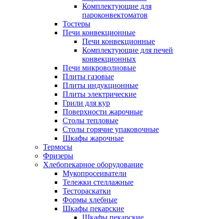
Комплектующие для
пароконвектоматов
Тостеры
Печи конвекционные
Печи конвекционные
Комплектующие для печей
конвекционных
Печи микроволновые
Плиты газовые
Плиты индукционные
Плиты электрические
Грили для кур
Поверхности жарочные
Столы тепловые
Столы горячие упаковочные
Шкафы жарочные
Термосы
Фризеры
Хлебопекарное оборудование
Мукопросеиватели
Тележки стеллажные
Тестораскатки
Формы хлебные
Шкафы пекарские
Шкафы пекарские