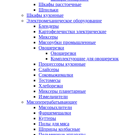
Шкафы расстоечные
Шпильки
Шкафы кухонные
Электромеханическое оборудование
Блендеры
Картофелечистки электрические
Миксеры
Мясорубки промышленные
Овощерезки
Овощерезки
Комплектующие для овощерезок
Процессоры кухонные
Слайсеры
Соковыжималки
Тестомесы
Хлеборезки
Миксеры планетарные
Измельчители
Мясоперерабатывающее
Мясорыхлители
Фаршемешалки
Куттеры
Пилы для мяса
Шприцы колбасные
Пельменные аппараты