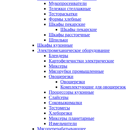
Мукопросеиватели
Тележки стеллажные
Тестораскатки
Формы хлебные
Шкафы пекарские
Шкафы пекарские
Шкафы расстоечные
Шпильки
Шкафы кухонные
Электромеханическое оборудование
Блендеры
Картофелечистки электрические
Миксеры
Мясорубки промышленные
Овощерезки
Овощерезки
Комплектующие для овощерезок
Процессоры кухонные
Слайсеры
Соковыжималки
Тестомесы
Хлеборезки
Миксеры планетарные
Измельчители
Мясоперерабатывающее