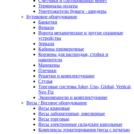
Счетчики и сортировщики монет
Терминалы оплаты
Уничтожители бумаги - шредеры
Бутиковое оборудование
Банкетки
Вешала
Ворота механические и другие охранные
устройства
Зеркала
Кабины примерочные
Корзины для распродаж, стойки и
накопители
Манекены
Плечики
Решетки и комплектующие
Стулья
Торговые системы Joker, Uno, Global, Vertical,
Neo Fix
Экономпанели и комплектующие
Весы / Весовое оборудование
Весы крановые
Весы лабораторные, ювелирные
Весы торговые
Весы электронные складские напольные
Комплексы этикетирования (весы с печатью