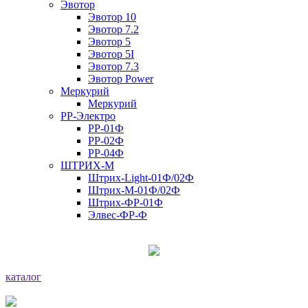
Эвотор
Эвотор 10
Эвотор 7.2
Эвотор 5
Эвотор 5I
Эвотор 7.3
Эвотор Power
Меркурий
Меркурий
РР-Электро
РР-01Ф
РР-02Ф
РР-04Ф
ШТРИХ-М
Штрих-Light-01Ф/02Ф
Штрих-М-01Ф/02Ф
Штрих-ФР-01Ф
Элвес-ФР-Ф
каталог