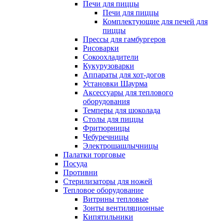
Печи для пиццы
Печи для пиццы
Комплектующие для печей для
пиццы
Прессы для гамбургеров
Рисоварки
Сокоохладители
Кукурузоварки
Аппараты для хот-догов
Установки Шаурма
Аксессуары для теплового
оборудования
Темперы для шоколада
Столы для пиццы
Фритюрницы
Чебуречницы
Электрошашлычницы
Палатки торговые
Посуда
Противни
Стерилизаторы для ножей
Тепловое оборудование
Витрины тепловые
Зонты вентиляционные
Кипятильники