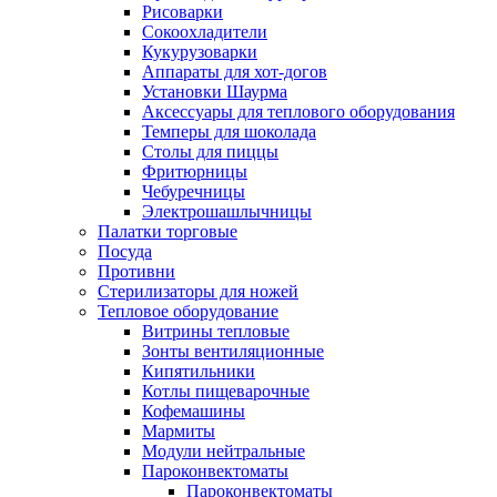
Рисоварки
Сокоохладители
Кукурузоварки
Аппараты для хот-догов
Установки Шаурма
Аксессуары для теплового оборудования
Темперы для шоколада
Столы для пиццы
Фритюрницы
Чебуречницы
Электрошашлычницы
Палатки торговые
Посуда
Противни
Стерилизаторы для ножей
Тепловое оборудование
Витрины тепловые
Зонты вентиляционные
Кипятильники
Котлы пищеварочные
Кофемашины
Мармиты
Модули нейтральные
Пароконвектоматы
Пароконвектоматы