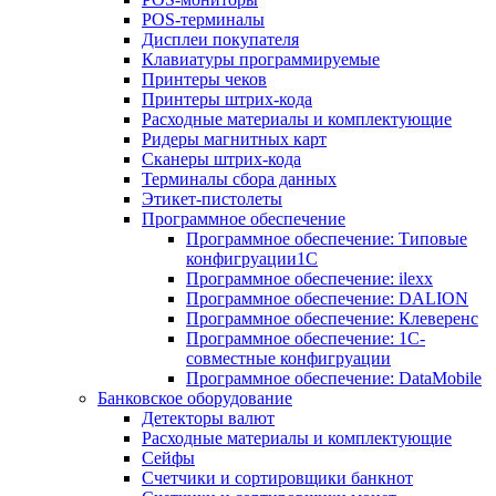
POS-терминалы
Дисплеи покупателя
Клавиатуры программируемые
Принтеры чеков
Принтеры штрих-кода
Расходные материалы и комплектующие
Ридеры магнитных карт
Сканеры штрих-кода
Терминалы сбора данных
Этикет-пистолеты
Программное обеспечение
Программное обеспечение: Типовые
конфигруации1С
Программное обеспечение: ilexx
Программное обеспечение: DALION
Программное обеспечение: Клеверенс
Программное обеспечение: 1С-
совместные конфигруации
Программное обеспечение: DataMobile
Банковское оборудование
Детекторы валют
Расходные материалы и комплектующие
Сейфы
Счетчики и сортировщики банкнот