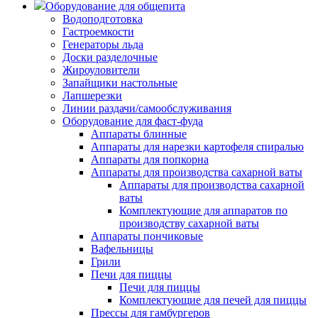
Оборудование для общепита
Водоподготовка
Гастроемкости
Генераторы льда
Доски разделочные
Жироуловители
Запайщики настольные
Лапшерезки
Линии раздачи/самообслуживания
Оборудование для фаст-фуда
Аппараты блинные
Аппараты для нарезки картофеля спиралью
Аппараты для попкорна
Аппараты для производства сахарной ваты
Аппараты для производства сахарной
ваты
Комплектующие для аппаратов по
производству сахарной ваты
Аппараты пончиковые
Вафельницы
Грили
Печи для пиццы
Печи для пиццы
Комплектующие для печей для пиццы
Прессы для гамбургеров