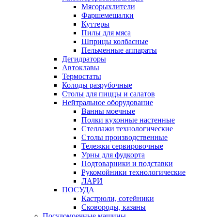
Мясорыхлители
Фаршемешалки
Куттеры
Пилы для мяса
Шприцы колбасные
Пельменные аппараты
Дегидраторы
Автоклавы
Термостаты
Колоды разрубочные
Столы для пиццы и салатов
Нейтральное оборудование
Ванны моечные
Полки кухонные настенные
Стеллажи технологические
Столы производственные
Тележки сервировочные
Урны для фудкорта
Подтоварники и подставки
Рукомойники технологические
ЛАРИ
ПОСУДА
Кастрюли, сотейники
Сковороды, казаны
Посудомоечные машины