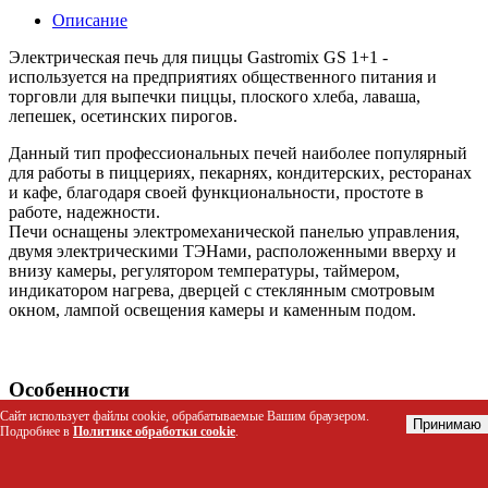
Описание
Электрическая печь для пиццы Gastromix GS 1+1 -
используется на предприятиях общественного питания и
торговли для выпечки пиццы, плоского хлеба, лаваша,
лепешек, осетинских пирогов.
Данный тип профессиональных печей наиболее популярный
для работы в пиццериях, пекарнях, кондитерских, ресторанах
и кафе, благодаря своей функциональности, простоте в
работе, надежности.
Печи оснащены электромеханической панелью управления,
двумя электрическими ТЭНами, расположенными вверху и
внизу камеры, регулятором температуры, таймером,
индикатором нагрева, дверцей с стеклянным смотровым
окном, лампой освещения камеры и каменным подом.
Особенности
Сайт использует файлы cookie, обрабатываемые Вашим браузером.
Принимаю
Автономная работа верхнего и нижнего ТЭНа
Подробнее в
Политике обработки cookie
.
Таймер
Каменный под