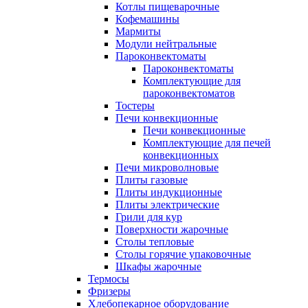
Котлы пищеварочные
Кофемашины
Мармиты
Модули нейтральные
Пароконвектоматы
Пароконвектоматы
Комплектующие для
пароконвектоматов
Тостеры
Печи конвекционные
Печи конвекционные
Комплектующие для печей
конвекционных
Печи микроволновые
Плиты газовые
Плиты индукционные
Плиты электрические
Грили для кур
Поверхности жарочные
Столы тепловые
Столы горячие упаковочные
Шкафы жарочные
Термосы
Фризеры
Хлебопекарное оборудование