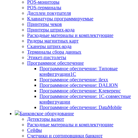
POS-мониторы
POS-терминалы
Дисплеи покупателя
Клавиатуры программируемые
Принтеры чеков
Принтеры штрих-кода
Расходные материалы и комплектующие
Ридеры магнитных карт
Сканеры штрих-кода
Терминалы сбора данных
Этикет-пистолеты
Программное обеспечение
Программное обеспечение: Типовые
конфигруации1С
Программное обеспечение: ilexx
Программное обеспечение: DALION
Программное обеспечение: Клеверенс
Программное обеспечение: 1С-совместные
конфигруации
Программное обеспечение: DataMobile
Банковское оборудование
Детекторы валют
Расходные материалы и комплектующие
Сейфы
Счетчики и сортировщики банкнот