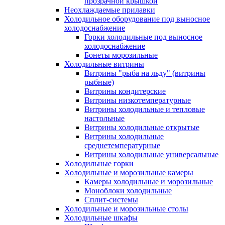
прозрачной крышкой
Неохлаждаемые прилавки
Холодильное оборудование под выносное
холодоснабжение
Горки холодильные под выносное
холодоснабжение
Бонеты морозильные
Холодильные витрины
Витрины "рыба на льду" (витрины
рыбные)
Витрины кондитерские
Витрины низкотемпературные
Витрины холодильные и тепловые
настольные
Витрины холодильные открытые
Витрины холодильные
среднетемпературные
Витрины холодильные универсальные
Холодильные горки
Холодильные и морозильные камеры
Камеры холодильные и морозильные
Моноблоки холодильные
Сплит-системы
Холодильные и морозильные столы
Холодильные шкафы