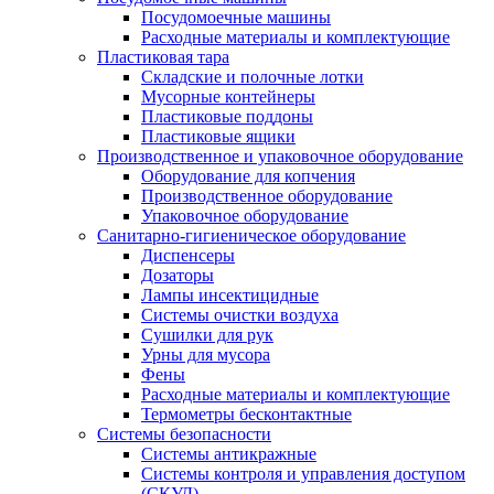
Посудомоечные машины
Расходные материалы и комплектующие
Пластиковая тара
Складские и полочные лотки
Мусорные контейнеры
Пластиковые поддоны
Пластиковые ящики
Производственное и упаковочное оборудование
Оборудование для копчения
Производственное оборудование
Упаковочное оборудование
Санитарно-гигиеническое оборудование
Диспенсеры
Дозаторы
Лампы инсектицидные
Системы очистки воздуха
Сушилки для рук
Урны для мусора
Фены
Расходные материалы и комплектующие
Термометры бесконтактные
Системы безопасности
Системы антикражные
Системы контроля и управления доступом
(СКУД)