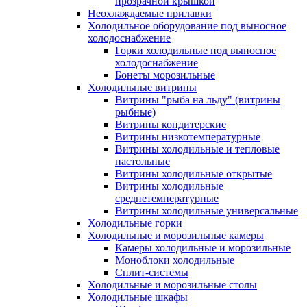
прозрачной крышкой
Неохлаждаемые прилавки
Холодильное оборудование под выносное
холодоснабжение
Горки холодильные под выносное
холодоснабжение
Бонеты морозильные
Холодильные витрины
Витрины "рыба на льду" (витрины
рыбные)
Витрины кондитерские
Витрины низкотемпературные
Витрины холодильные и тепловые
настольные
Витрины холодильные открытые
Витрины холодильные
среднетемпературные
Витрины холодильные универсальные
Холодильные горки
Холодильные и морозильные камеры
Камеры холодильные и морозильные
Моноблоки холодильные
Сплит-системы
Холодильные и морозильные столы
Холодильные шкафы