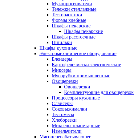
Мукопросеиватели
Тележки стеллажные
Тестораскатки
Формы хлебные
Шкафы пекарские
Шкафы пекарские
Шкафы расстоечные
Шпильки
Шкафы кухонные
Электромеханическое оборудование
Блендеры
Картофелечистки электрические
Миксеры
Мясорубки промышленные
Овощерезки
Овощерезки
Комплектующие для овощерезок
Процессоры кухонные
Слайсеры
Соковыжималки
Тестомесы
Хлеборезки
Миксеры планетарные
Измельчители
Мясоперерабатывающее