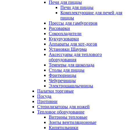
Печи для пиццы
Печи для пиццы
Комплектующие для печей для
пиццы
Прессы для гамбургеров
Рисоварки
Сокоохладители
Кукурузоварки
Аппараты для хот-догов
Установки Шаурма
Аксессуары для теплового
оборудования
Темперы для шоколада
Столы для пиццы
Фритюрницы
Чебуречницы
Электрошашлычницы
Палатки торговые
Посуда
Противни
Стерилизаторы для ножей
Тепловое оборудование
Витрины тепловые
Зонты вентиляционные
Кипятильники