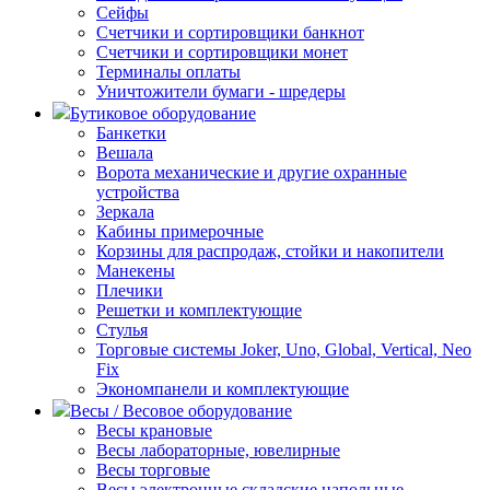
Сейфы
Счетчики и сортировщики банкнот
Счетчики и сортировщики монет
Терминалы оплаты
Уничтожители бумаги - шредеры
Бутиковое оборудование
Банкетки
Вешала
Ворота механические и другие охранные
устройства
Зеркала
Кабины примерочные
Корзины для распродаж, стойки и накопители
Манекены
Плечики
Решетки и комплектующие
Стулья
Торговые системы Joker, Uno, Global, Vertical, Neo
Fix
Экономпанели и комплектующие
Весы / Весовое оборудование
Весы крановые
Весы лабораторные, ювелирные
Весы торговые
Весы электронные складские напольные