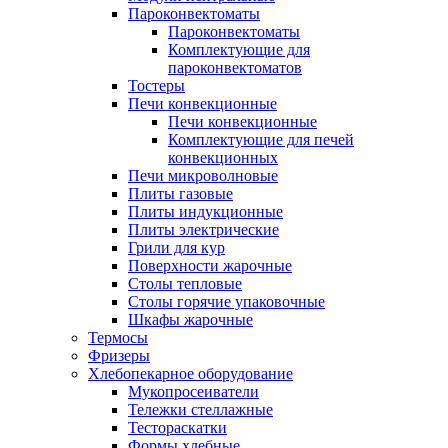
Пароконвектоматы
Пароконвектоматы
Комплектующие для
пароконвектоматов
Тостеры
Печи конвекционные
Печи конвекционные
Комплектующие для печей
конвекционных
Печи микроволновые
Плиты газовые
Плиты индукционные
Плиты электрические
Грили для кур
Поверхности жарочные
Столы тепловые
Столы горячие упаковочные
Шкафы жарочные
Термосы
Фризеры
Хлебопекарное оборудование
Мукопросеиватели
Тележки стеллажные
Тестораскатки
Формы хлебные