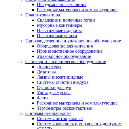
Посудомоечные машины
Расходные материалы и комплектующие
Пластиковая тара
Складские и полочные лотки
Мусорные контейнеры
Пластиковые поддоны
Пластиковые ящики
Производственное и упаковочное оборудование
Оборудование для копчения
Производственное оборудование
Упаковочное оборудование
Санитарно-гигиеническое оборудование
Диспенсеры
Дозаторы
Лампы инсектицидные
Системы очистки воздуха
Сушилки для рук
Урны для мусора
Фены
Расходные материалы и комплектующие
Термометры бесконтактные
Системы безопасности
Системы антикражные
Системы контроля и управления доступом
(СКУД)