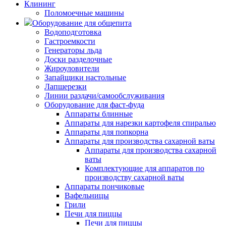
Клининг
Поломоечные машины
Оборудование для общепита
Водоподготовка
Гастроемкости
Генераторы льда
Доски разделочные
Жироуловители
Запайщики настольные
Лапшерезки
Линии раздачи/самообслуживания
Оборудование для фаст-фуда
Аппараты блинные
Аппараты для нарезки картофеля спиралью
Аппараты для попкорна
Аппараты для производства сахарной ваты
Аппараты для производства сахарной
ваты
Комплектующие для аппаратов по
производству сахарной ваты
Аппараты пончиковые
Вафельницы
Грили
Печи для пиццы
Печи для пиццы