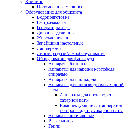
Клининг
Поломоечные машины
Оборудование для общепита
Водоподготовка
Гастроемкости
Генераторы льда
Доски разделочные
Жироуловители
Запайщики настольные
Лапшерезки
Линии раздачи/самообслуживания
Оборудование для фаст-фуда
Аппараты блинные
Аппараты для нарезки картофеля
спиралью
Аппараты для попкорна
Аппараты для производства сахарной
ваты
Аппараты для производства
сахарной ваты
Комплектующие для аппаратов
по производству сахарной ваты
Аппараты пончиковые
Вафельницы
Грили