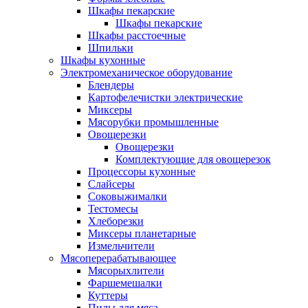
Шкафы пекарские
Шкафы пекарские
Шкафы расстоечные
Шпильки
Шкафы кухонные
Электромеханическое оборудование
Блендеры
Картофелечистки электрические
Миксеры
Мясорубки промышленные
Овощерезки
Овощерезки
Комплектующие для овощерезок
Процессоры кухонные
Слайсеры
Соковыжималки
Тестомесы
Хлеборезки
Миксеры планетарные
Измельчители
Мясоперерабатывающее
Мясорыхлители
Фаршемешалки
Куттеры
Пилы для мяса