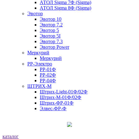
АТОЛ Sigma 7Ф (Sigma)
АТОЛ Sigma 8Ф (Sigma)
Эвотор
Эвотор 10
Эвотор 7.2
Эвотор 5
Эвотор 5I
Эвотор 7.3
Эвотор Power
Меркурий
Меркурий
РР-Электро
РР-01Ф
РР-02Ф
РР-04Ф
ШТРИХ-М
Штрих-Light-01Ф/02Ф
Штрих-М-01Ф/02Ф
Штрих-ФР-01Ф
Элвес-ФР-Ф
каталог