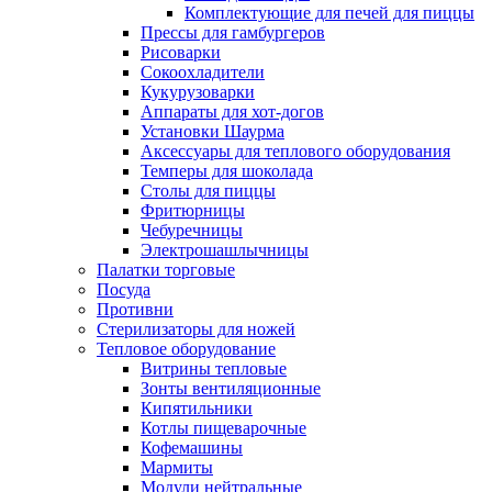
Комплектующие для печей для пиццы
Прессы для гамбургеров
Рисоварки
Сокоохладители
Кукурузоварки
Аппараты для хот-догов
Установки Шаурма
Аксессуары для теплового оборудования
Темперы для шоколада
Столы для пиццы
Фритюрницы
Чебуречницы
Электрошашлычницы
Палатки торговые
Посуда
Противни
Стерилизаторы для ножей
Тепловое оборудование
Витрины тепловые
Зонты вентиляционные
Кипятильники
Котлы пищеварочные
Кофемашины
Мармиты
Модули нейтральные