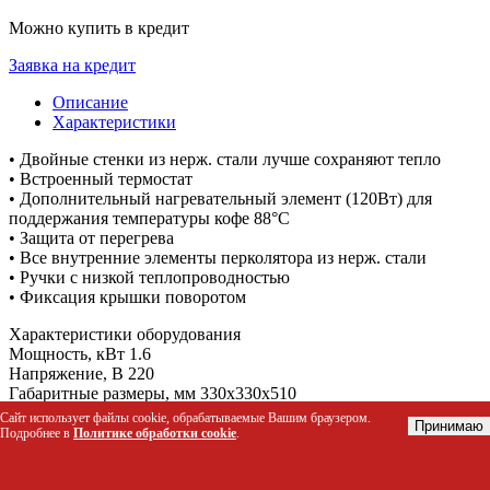
Можно купить в кредит
Заявка на кредит
Описание
Характеристики
• Двойные стенки из нерж. стали лучше сохраняют тепло
• Встроенный термостат
• Дополнительный нагревательный элемент (120Вт) для
поддержания температуры кофе 88°C
• Защита от перегрева
• Все внутренние элементы перколятора из нерж. стали
• Ручки с низкой теплопроводностью
• Фиксация крышки поворотом
Характеристики оборудования
Мощность, кВт 1.6
Напряжение, В 220
Габаритные размеры, мм 330x330x510
Масса, кг 3.8
Сайт использует файлы cookie, обрабатываемые Вашим браузером.
Принимаю
Полезная емкость, л 11
Подробнее в
Политике обработки cookie
.
Объем, л
11