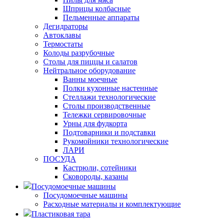
Шприцы колбасные
Пельменные аппараты
Дегидраторы
Автоклавы
Термостаты
Колоды разрубочные
Столы для пиццы и салатов
Нейтральное оборудование
Ванны моечные
Полки кухонные настенные
Стеллажи технологические
Столы производственные
Тележки сервировочные
Урны для фудкорта
Подтоварники и подставки
Рукомойники технологические
ЛАРИ
ПОСУДА
Кастрюли, сотейники
Сковороды, казаны
Посудомоечные машины
Посудомоечные машины
Расходные материалы и комплектующие
Пластиковая тара