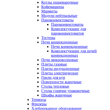
Котлы пищеварочные
Кофемашины
Мармиты
Модули нейтральные
Пароконвектоматы
Пароконвектоматы
Комплектующие для
пароконвектоматов
Тостеры
Печи конвекционные
Печи конвекционные
Комплектующие для печей
конвекционных
Печи микроволновые
Плиты газовые
Плиты индукционные
Плиты электрические
Грили для кур
Поверхности жарочные
Столы тепловые
Столы горячие упаковочные
Шкафы жарочные
Термосы
Фризеры
Хлебопекарное оборудование