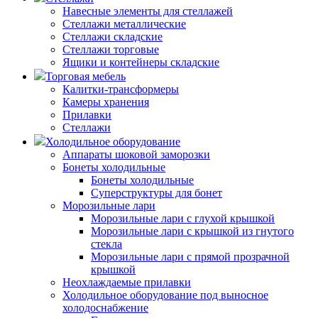
Навесные элементы для стеллажей
Стеллажи металлические
Стеллажи складские
Стеллажи торговые
Ящики и контейнеры складские
Торговая мебель
Калитки-трансформеры
Камеры хранения
Прилавки
Стеллажи
Холодильное оборудование
Аппараты шоковой заморозки
Бонеты холодильные
Бонеты холодильные
Суперструктуры для бонет
Морозильные лари
Морозильные лари с глухой крышкой
Морозильные лари с крышкой из гнутого
стекла
Морозильные лари с прямой прозрачной
крышкой
Неохлаждаемые прилавки
Холодильное оборудование под выносное
холодоснабжение