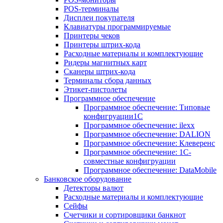
POS-терминалы
Дисплеи покупателя
Клавиатуры программируемые
Принтеры чеков
Принтеры штрих-кода
Расходные материалы и комплектующие
Ридеры магнитных карт
Сканеры штрих-кода
Терминалы сбора данных
Этикет-пистолеты
Программное обеспечение
Программное обеспечение: Типовые
конфигруации1С
Программное обеспечение: ilexx
Программное обеспечение: DALION
Программное обеспечение: Клеверенс
Программное обеспечение: 1С-
совместные конфигруации
Программное обеспечение: DataMobile
Банковское оборудование
Детекторы валют
Расходные материалы и комплектующие
Сейфы
Счетчики и сортировщики банкнот