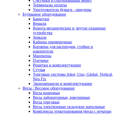
Счетчики и сортировщики монет
Терминалы оплаты
Уничтожители бумаги - шредеры
Бутиковое оборудование
Банкетки
Вешала
Ворота механические и другие охранные
устройства
Зеркала
Кабины примерочные
Корзины для распродаж, стойки и
накопители
Манекены
Плечики
Решетки и комплектующие
Стулья
Торговые системы Joker, Uno, Global, Vertical,
Neo Fix
Экономпанели и комплектующие
Весы / Весовое оборудование
Весы крановые
Весы лабораторные, ювелирные
Весы торговые
Весы электронные складские напольные
Комплексы этикетирования (весы с печатью