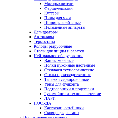
Мясорыхлители
Фаршемешалки
Куттеры
Пилы для мяса
Шприцы колбасные
Пельменные аппараты
Дегидраторы
Автоклавы
Термостаты
Колоды разрубочные
Столы для пиццы и салатов
Нейтральное оборудование
Ванны моечные
Полки кухонные настенные
Стеллажи технологические
Столы производственные
Тележки сервировочные
Урны для фудкорта
Подтоварники и подставки
Рукомойники технологические
ЛАРИ
ПОСУДА
Кастрюли, сотейники
Сковороды, казаны
Посудомоечные машины