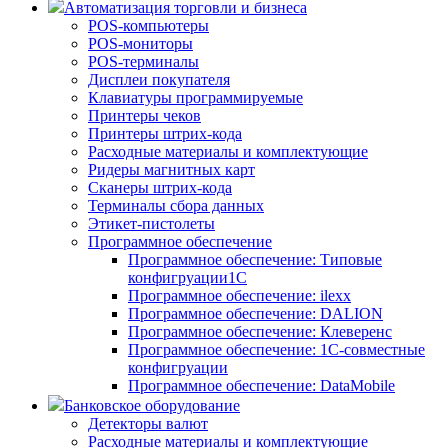
Автоматизация торговли и бизнеса
POS-компьютеры
POS-мониторы
POS-терминалы
Дисплеи покупателя
Клавиатуры программируемые
Принтеры чеков
Принтеры штрих-кода
Расходные материалы и комплектующие
Ридеры магнитных карт
Сканеры штрих-кода
Терминалы сбора данных
Этикет-пистолеты
Программное обеспечение
Программное обеспечение: Типовые
конфигруации1С
Программное обеспечение: ilexx
Программное обеспечение: DALION
Программное обеспечение: Клеверенс
Программное обеспечение: 1С-совместные
конфигруации
Программное обеспечение: DataMobile
Банковское оборудование
Детекторы валют
Расходные материалы и комплектующие