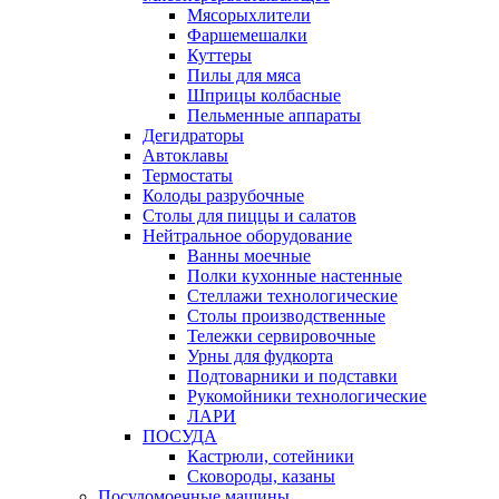
Мясорыхлители
Фаршемешалки
Куттеры
Пилы для мяса
Шприцы колбасные
Пельменные аппараты
Дегидраторы
Автоклавы
Термостаты
Колоды разрубочные
Столы для пиццы и салатов
Нейтральное оборудование
Ванны моечные
Полки кухонные настенные
Стеллажи технологические
Столы производственные
Тележки сервировочные
Урны для фудкорта
Подтоварники и подставки
Рукомойники технологические
ЛАРИ
ПОСУДА
Кастрюли, сотейники
Сковороды, казаны
Посудомоечные машины