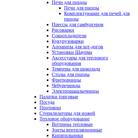
Печи для пиццы
Печи для пиццы
Комплектующие для печей для
пиццы
Прессы для гамбургеров
Рисоварки
Сокоохладители
Кукурузоварки
Аппараты для хот-догов
Установки Шаурма
Аксессуары для теплового
оборудования
Темперы для шоколада
Столы для пиццы
Фритюрницы
Чебуречницы
Электрошашлычницы
Палатки торговые
Посуда
Противни
Стерилизаторы для ножей
Тепловое оборудование
Витрины тепловые
Зонты вентиляционные
Кипятильники