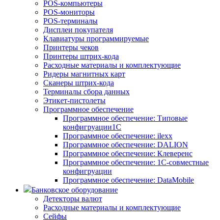
POS-компьютеры
POS-мониторы
POS-терминалы
Дисплеи покупателя
Клавиатуры программируемые
Принтеры чеков
Принтеры штрих-кода
Расходные материалы и комплектующие
Ридеры магнитных карт
Сканеры штрих-кода
Терминалы сбора данных
Этикет-пистолеты
Программное обеспечение
Программное обеспечение: Типовые
конфигруации1С
Программное обеспечение: ilexx
Программное обеспечение: DALION
Программное обеспечение: Клеверенс
Программное обеспечение: 1С-совместные
конфигруации
Программное обеспечение: DataMobile
Банковское оборудование
Детекторы валют
Расходные материалы и комплектующие
Сейфы