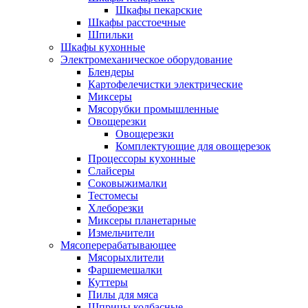
Шкафы пекарские
Шкафы расстоечные
Шпильки
Шкафы кухонные
Электромеханическое оборудование
Блендеры
Картофелечистки электрические
Миксеры
Мясорубки промышленные
Овощерезки
Овощерезки
Комплектующие для овощерезок
Процессоры кухонные
Слайсеры
Соковыжималки
Тестомесы
Хлеборезки
Миксеры планетарные
Измельчители
Мясоперерабатывающее
Мясорыхлители
Фаршемешалки
Куттеры
Пилы для мяса
Шприцы колбасные