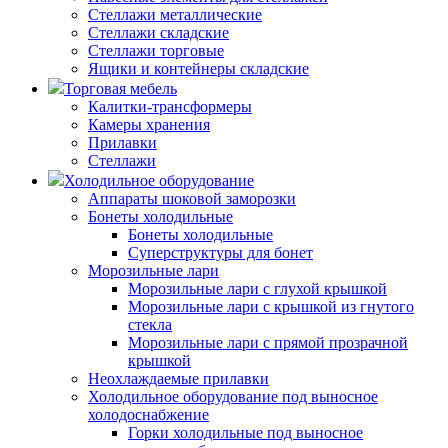
Стеллажи металлические
Стеллажи складские
Стеллажи торговые
Ящики и контейнеры складские
Торговая мебель
Калитки-трансформеры
Камеры хранения
Прилавки
Стеллажи
Холодильное оборудование
Аппараты шоковой заморозки
Бонеты холодильные
Бонеты холодильные
Суперструктуры для бонет
Морозильные лари
Морозильные лари с глухой крышкой
Морозильные лари с крышкой из гнутого
стекла
Морозильные лари с прямой прозрачной
крышкой
Неохлаждаемые прилавки
Холодильное оборудование под выносное
холодоснабжение
Горки холодильные под выносное