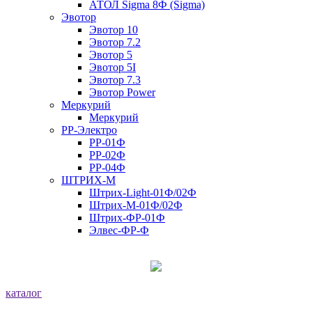
АТОЛ Sigma 8Ф (Sigma)
Эвотор
Эвотор 10
Эвотор 7.2
Эвотор 5
Эвотор 5I
Эвотор 7.3
Эвотор Power
Меркурий
Меркурий
РР-Электро
РР-01Ф
РР-02Ф
РР-04Ф
ШТРИХ-М
Штрих-Light-01Ф/02Ф
Штрих-М-01Ф/02Ф
Штрих-ФР-01Ф
Элвес-ФР-Ф
каталог