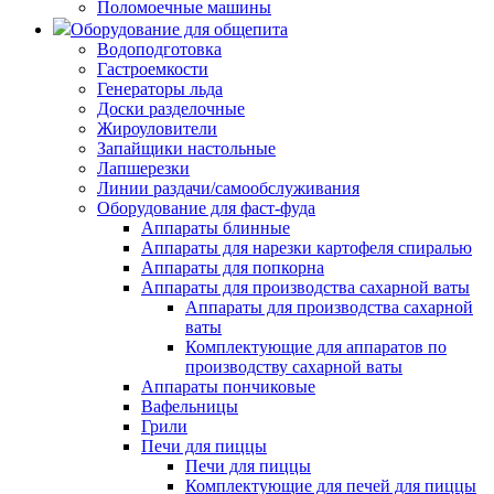
Поломоечные машины
Оборудование для общепита
Водоподготовка
Гастроемкости
Генераторы льда
Доски разделочные
Жироуловители
Запайщики настольные
Лапшерезки
Линии раздачи/самообслуживания
Оборудование для фаст-фуда
Аппараты блинные
Аппараты для нарезки картофеля спиралью
Аппараты для попкорна
Аппараты для производства сахарной ваты
Аппараты для производства сахарной
ваты
Комплектующие для аппаратов по
производству сахарной ваты
Аппараты пончиковые
Вафельницы
Грили
Печи для пиццы
Печи для пиццы
Комплектующие для печей для пиццы