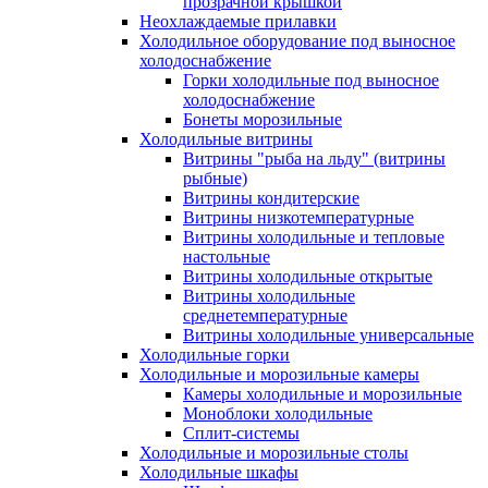
прозрачной крышкой
Неохлаждаемые прилавки
Холодильное оборудование под выносное
холодоснабжение
Горки холодильные под выносное
холодоснабжение
Бонеты морозильные
Холодильные витрины
Витрины "рыба на льду" (витрины
рыбные)
Витрины кондитерские
Витрины низкотемпературные
Витрины холодильные и тепловые
настольные
Витрины холодильные открытые
Витрины холодильные
среднетемпературные
Витрины холодильные универсальные
Холодильные горки
Холодильные и морозильные камеры
Камеры холодильные и морозильные
Моноблоки холодильные
Сплит-системы
Холодильные и морозильные столы
Холодильные шкафы