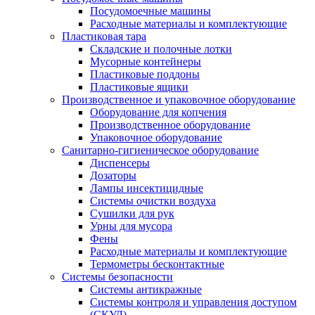
Посудомоечные машины
Расходные материалы и комплектующие
Пластиковая тара
Складские и полочные лотки
Мусорные контейнеры
Пластиковые поддоны
Пластиковые ящики
Производственное и упаковочное оборудование
Оборудование для копчения
Производственное оборудование
Упаковочное оборудование
Санитарно-гигиеническое оборудование
Диспенсеры
Дозаторы
Лампы инсектицидные
Системы очистки воздуха
Сушилки для рук
Урны для мусора
Фены
Расходные материалы и комплектующие
Термометры бесконтактные
Системы безопасности
Системы антикражные
Системы контроля и управления доступом
(СКУД)