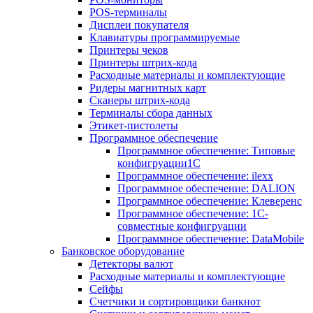
POS-терминалы
Дисплеи покупателя
Клавиатуры программируемые
Принтеры чеков
Принтеры штрих-кода
Расходные материалы и комплектующие
Ридеры магнитных карт
Сканеры штрих-кода
Терминалы сбора данных
Этикет-пистолеты
Программное обеспечение
Программное обеспечение: Типовые
конфигруации1С
Программное обеспечение: ilexx
Программное обеспечение: DALION
Программное обеспечение: Клеверенс
Программное обеспечение: 1С-
совместные конфигруации
Программное обеспечение: DataMobile
Банковское оборудование
Детекторы валют
Расходные материалы и комплектующие
Сейфы
Счетчики и сортировщики банкнот