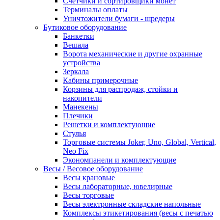
Счетчики и сортировщики монет
Терминалы оплаты
Уничтожители бумаги - шредеры
Бутиковое оборудование
Банкетки
Вешала
Ворота механические и другие охранные
устройства
Зеркала
Кабины примерочные
Корзины для распродаж, стойки и
накопители
Манекены
Плечики
Решетки и комплектующие
Стулья
Торговые системы Joker, Uno, Global, Vertical,
Neo Fix
Экономпанели и комплектующие
Весы / Весовое оборудование
Весы крановые
Весы лабораторные, ювелирные
Весы торговые
Весы электронные складские напольные
Комплексы этикетирования (весы с печатью