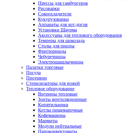
Прессы для гамбургеров
Рисоварки
Сокоохладители
Кукурузоварки
Аппараты для хот-догов
Установки Шаурма
Аксессуары для теплового оборудования
Темперы для шоколада
Столы для пиццы
Фритюрницы
Чебуречницы
Электрошашлычницы
Палатки торговые
Посуда
Противни
Стерилизаторы для ножей
Тепловое оборудование
Витрины тепловые
Зонты вентиляционные
Кипятильники
Котлы пищеварочные
Кофемашины
Мармиты
Модули нейтральные
Пароконвектоматы