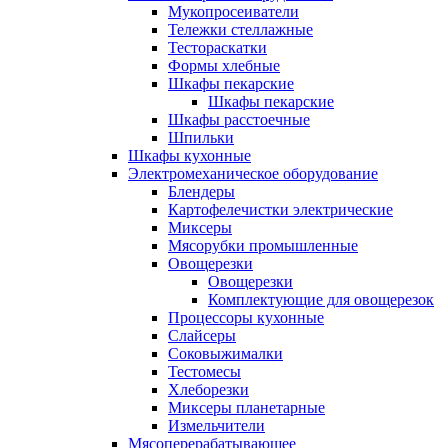
Мукопросеиватели
Тележки стеллажные
Тестораскатки
Формы хлебные
Шкафы пекарские
Шкафы пекарские
Шкафы расстоечные
Шпильки
Шкафы кухонные
Электромеханическое оборудование
Блендеры
Картофелечистки электрические
Миксеры
Мясорубки промышленные
Овощерезки
Овощерезки
Комплектующие для овощерезок
Процессоры кухонные
Слайсеры
Соковыжималки
Тестомесы
Хлеборезки
Миксеры планетарные
Измельчители
Мясоперерабатывающее