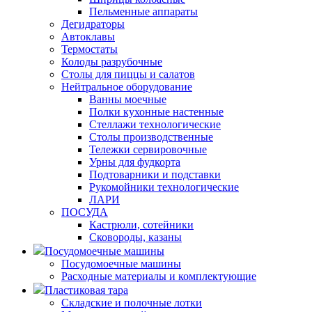
Пельменные аппараты
Дегидраторы
Автоклавы
Термостаты
Колоды разрубочные
Столы для пиццы и салатов
Нейтральное оборудование
Ванны моечные
Полки кухонные настенные
Стеллажи технологические
Столы производственные
Тележки сервировочные
Урны для фудкорта
Подтоварники и подставки
Рукомойники технологические
ЛАРИ
ПОСУДА
Кастрюли, сотейники
Сковороды, казаны
Посудомоечные машины
Посудомоечные машины
Расходные материалы и комплектующие
Пластиковая тара
Складские и полочные лотки