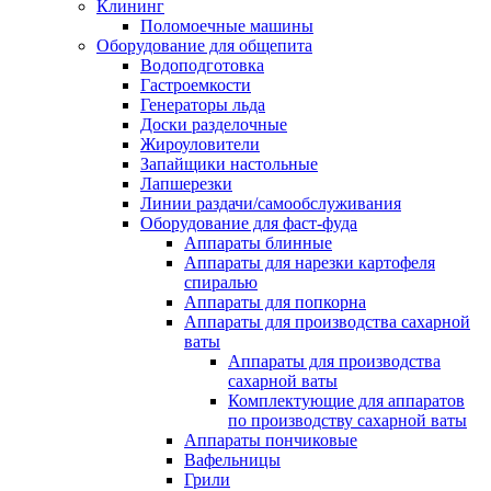
Клининг
Поломоечные машины
Оборудование для общепита
Водоподготовка
Гастроемкости
Генераторы льда
Доски разделочные
Жироуловители
Запайщики настольные
Лапшерезки
Линии раздачи/самообслуживания
Оборудование для фаст-фуда
Аппараты блинные
Аппараты для нарезки картофеля
спиралью
Аппараты для попкорна
Аппараты для производства сахарной
ваты
Аппараты для производства
сахарной ваты
Комплектующие для аппаратов
по производству сахарной ваты
Аппараты пончиковые
Вафельницы
Грили