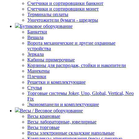
Счетчики и сортировщики банкнот
Счетчики и сортировщики монет
Терминалы оплаты
Уничтожители бумаги - шредеры
Бутиковое оборудование
Банкетки
Вешала
Ворота механические и другие охранные
устройства
Зеркала
Кабины примерочные
Корзины для распродаж, стойки и накопители
Манекены
Плечики
Решетки и комплектующие
Стулья
Торговые системы Joker, Uno, Global, Vertical, Neo
Fix
Экономпанели и комплектующие
Весы / Весовое оборудование
Весы крановые
Весы лабораторные, ювелирные
Весы торговые
Весы электронные складские напольные
Комплексы этикетирования (весы с печатью