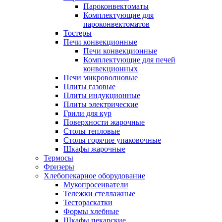
Пароконвектоматы
Комплектующие для
пароконвектоматов
Тостеры
Печи конвекционные
Печи конвекционные
Комплектующие для печей
конвекционных
Печи микроволновые
Плиты газовые
Плиты индукционные
Плиты электрические
Грили для кур
Поверхности жарочные
Столы тепловые
Столы горячие упаковочные
Шкафы жарочные
Термосы
Фризеры
Хлебопекарное оборудование
Мукопросеиватели
Тележки стеллажные
Тестораскатки
Формы хлебные
Шкафы пекарские