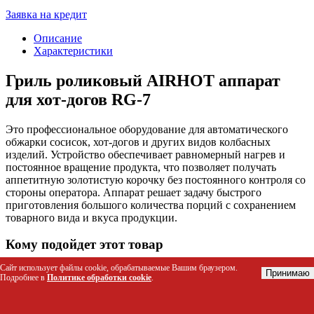
Заявка на кредит
Описание
Характеристики
Гриль роликовый AIRHOT аппарат
для хот-догов RG-7
Это профессиональное оборудование для автоматического
обжарки сосисок, хот-догов и других видов колбасных
изделий. Устройство обеспечивает равномерный нагрев и
постоянное вращение продукта, что позволяет получать
аппетитную золотистую корочку без постоянного контроля со
стороны оператора. Аппарат решает задачу быстрого
приготовления большого количества порций с сохранением
товарного вида и вкуса продукции.
Кому подойдет этот товар
Сайт использует файлы cookie, обрабатываемые Вашим браузером.
Кафе, фастфуд-заведения и бургерные для ежедневной
Принимаю
Подробнее в
Политике обработки cookie
.
продажи хот-догов
Уличные точки питания и киоски в местах с высоким
трафиком