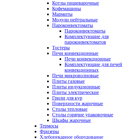
Котлы пищеварочные
Кофемашины
Мармиты
Модули нейтральные
Пароконвектоматы
Пароконвектоматы
Комплектующие для
пароконвектоматов
Тостеры
Печи конвекционные
Печи конвекционные
Комплектующие для печей
конвекционных
Печи микроволновые
Плиты газовые
Плиты индукционные
Плиты электрические
Грили для кур
Поверхности жарочные
Столы тепловые
Столы горячие упаковочные
Шкафы жарочные
Термосы
Фризеры
Хлебопекарное оборудование