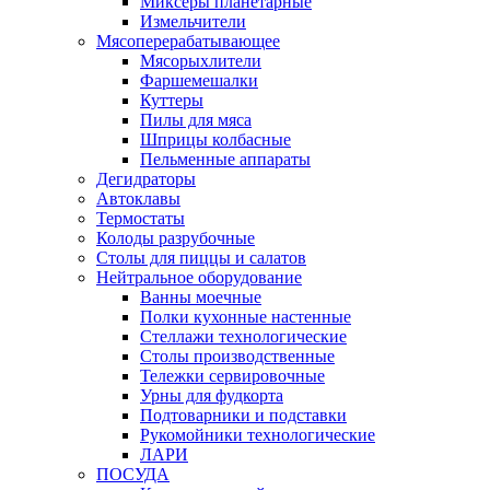
Миксеры планетарные
Измельчители
Мясоперерабатывающее
Мясорыхлители
Фаршемешалки
Куттеры
Пилы для мяса
Шприцы колбасные
Пельменные аппараты
Дегидраторы
Автоклавы
Термостаты
Колоды разрубочные
Столы для пиццы и салатов
Нейтральное оборудование
Ванны моечные
Полки кухонные настенные
Стеллажи технологические
Столы производственные
Тележки сервировочные
Урны для фудкорта
Подтоварники и подставки
Рукомойники технологические
ЛАРИ
ПОСУДА