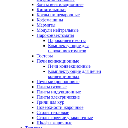
Зонты вентиляционные
Кипятильники
Котлы пищеварочные
Кофемашины
Мармиты
Модули нейтральные
Пароконвектоматы
Пароконвектоматы
Комплектующие для
пароконвектоматов
Тостеры
Печи конвекционные
Печи конвекционные
Комплектующие для печей
конвекционных
Печи микроволновые
Плиты газовые
Плиты индукционные
Плиты электрические
Грили для кур
Поверхности жарочные
Столы тепловые
Столы горячие упаковочные
Шкафы жарочные
Термосы