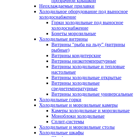
прозрачной крышкой
Неохлаждаемые прилавки
Холодильное оборудование под выносное
холодоснабжение
Горки холодильные под выносное
холодоснабжение
Бонеты морозильные
Холодильные витрины
Витрины "рыба на льду" (витрины
рыбные)
Витрины кондитерские
Витрины низкотемпературные
Витрины холодильные и тепловые
настольные
Витрины холодильные открытые
Витрины холодильные
среднетемпературные
Витрины холодильные универсальные
Холодильные горки
Холодильные и морозильные камеры
Камеры холодильные и морозильные
Моноблоки холодильные
Сплит-системы
Холодильные и морозильные столы
Холодильные шкафы