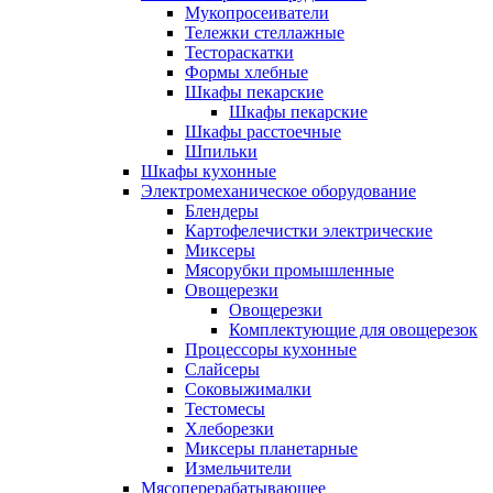
Мукопросеиватели
Тележки стеллажные
Тестораскатки
Формы хлебные
Шкафы пекарские
Шкафы пекарские
Шкафы расстоечные
Шпильки
Шкафы кухонные
Электромеханическое оборудование
Блендеры
Картофелечистки электрические
Миксеры
Мясорубки промышленные
Овощерезки
Овощерезки
Комплектующие для овощерезок
Процессоры кухонные
Слайсеры
Соковыжималки
Тестомесы
Хлеборезки
Миксеры планетарные
Измельчители
Мясоперерабатывающее