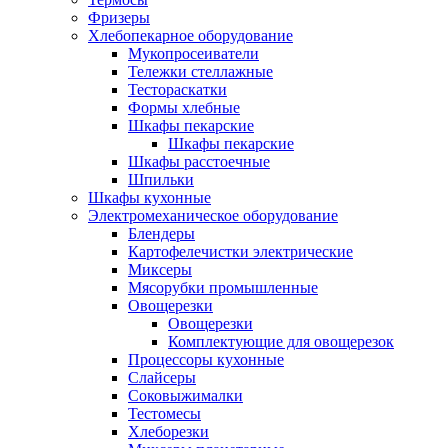
Фризеры
Хлебопекарное оборудование
Мукопросеиватели
Тележки стеллажные
Тестораскатки
Формы хлебные
Шкафы пекарские
Шкафы пекарские
Шкафы расстоечные
Шпильки
Шкафы кухонные
Электромеханическое оборудование
Блендеры
Картофелечистки электрические
Миксеры
Мясорубки промышленные
Овощерезки
Овощерезки
Комплектующие для овощерезок
Процессоры кухонные
Слайсеры
Соковыжималки
Тестомесы
Хлеборезки