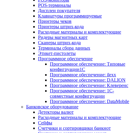
POS-терминалы
Дисплеи покупателя
Клавиатуры программируемые
Принтеры чеков
Принтеры штрих-кода
Расходные материалы и комплектующие
Ридеры магнитных карт
Сканеры штрих-кода
Терминалы сбора данных
Этикет-пистолеты
Программное обеспечение
Программное обеспечение: Типовые
конфигруации1С
Программное обеспечение: ilexx
Программное обеспечение: DALION
Программное обеспечение: Клеверенс
Программное обеспечение: 1С-
совместные конфигруации
Программное обеспечение: DataMobile
Банковское оборудование
Детекторы валют
Расходные материалы и комплектующие
Сейфы
Счетчики и сортировщики банкнот