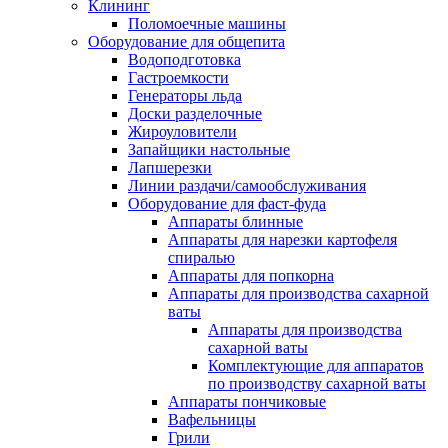
Клининг
Поломоечные машины
Оборудование для общепита
Водоподготовка
Гастроемкости
Генераторы льда
Доски разделочные
Жироуловители
Запайщики настольные
Лапшерезки
Линии раздачи/самообслуживания
Оборудование для фаст-фуда
Аппараты блинные
Аппараты для нарезки картофеля
спиралью
Аппараты для попкорна
Аппараты для производства сахарной
ваты
Аппараты для производства
сахарной ваты
Комплектующие для аппаратов
по производству сахарной ваты
Аппараты пончиковые
Вафельницы
Грили