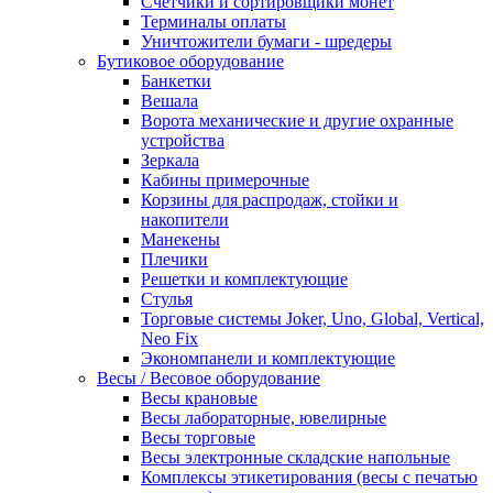
Счетчики и сортировщики монет
Терминалы оплаты
Уничтожители бумаги - шредеры
Бутиковое оборудование
Банкетки
Вешала
Ворота механические и другие охранные
устройства
Зеркала
Кабины примерочные
Корзины для распродаж, стойки и
накопители
Манекены
Плечики
Решетки и комплектующие
Стулья
Торговые системы Joker, Uno, Global, Vertical,
Neo Fix
Экономпанели и комплектующие
Весы / Весовое оборудование
Весы крановые
Весы лабораторные, ювелирные
Весы торговые
Весы электронные складские напольные
Комплексы этикетирования (весы с печатью