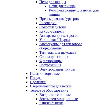
Печи для пиццы
Печи для пиццы
Комплектующие для печей для
пиццы
Прессы для гамбургеров
Рисоварки
Сокоохладители
Кукурузоварки
Аппараты для хот-догов
Установки Шаурма
Аксессуары для теплового
оборудования
Темперы для шоколада
Столы для пиццы
Фритюрницы
Чебуречницы
Электрошашлычницы
Палатки торговые
Посуда
Противни
Стерилизаторы для ножей
Тепловое оборудование
Витрины тепловые
Зонты вентиляционные
Кипятильники