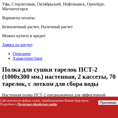
Уфа, Стерлитамак, Октябрьский, Нефтекамск, Оренбург,
Магнитогорск
Варианты оплаты:
Безналичный расчет, Наличный расчет
Можно купить в кредит
Заявка на кредит
Описание
Характеристики
Полка для сушки тарелок ПСТ-2
(1000x300 мм.) настенная, 2 кассеты, 70
тарелок, с лотком для сбора воды
Настенная полка ПСТ-2 предназначена для эффективной
сушки и компактного хранения большого количества тарелок
Сайт использует файлы cookie, обрабатываемые Вашим браузером.
Принимаю
на предприятиях общественного питания. Конструкция
Подробнее в
Политике обработки cookie
.
решает проблему нехватки места в моечных зонах за счет
вертикального размещения посуды и обеспечивает