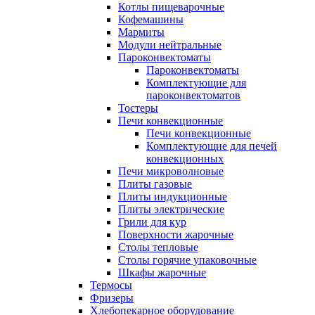
Котлы пищеварочные
Кофемашины
Мармиты
Модули нейтральные
Пароконвектоматы
Пароконвектоматы
Комплектующие для
пароконвектоматов
Тостеры
Печи конвекционные
Печи конвекционные
Комплектующие для печей
конвекционных
Печи микроволновые
Плиты газовые
Плиты индукционные
Плиты электрические
Грили для кур
Поверхности жарочные
Столы тепловые
Столы горячие упаковочные
Шкафы жарочные
Термосы
Фризеры
Хлебопекарное оборудование