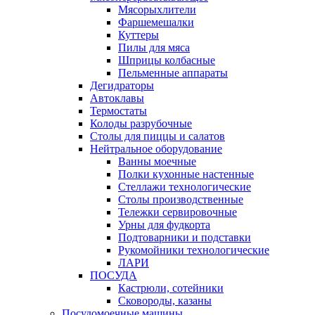
Мясорыхлители
Фаршемешалки
Куттеры
Пилы для мяса
Шприцы колбасные
Пельменные аппараты
Дегидраторы
Автоклавы
Термостаты
Колоды разрубочные
Столы для пиццы и салатов
Нейтральное оборудование
Ванны моечные
Полки кухонные настенные
Стеллажи технологические
Столы производственные
Тележки сервировочные
Урны для фудкорта
Подтоварники и подставки
Рукомойники технологические
ЛАРИ
ПОСУДА
Кастрюли, сотейники
Сковороды, казаны
Посудомоечные машины