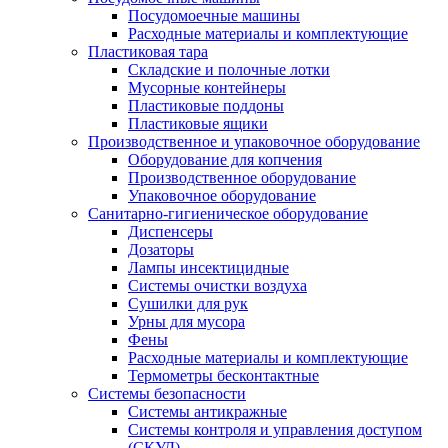
Посудомоечные машины
Расходные материалы и комплектующие
Пластиковая тара
Складские и полочные лотки
Мусорные контейнеры
Пластиковые поддоны
Пластиковые ящики
Производственное и упаковочное оборудование
Оборудование для копчения
Производственное оборудование
Упаковочное оборудование
Санитарно-гигиеническое оборудование
Диспенсеры
Дозаторы
Лампы инсектицидные
Системы очистки воздуха
Сушилки для рук
Урны для мусора
Фены
Расходные материалы и комплектующие
Термометры бесконтактные
Системы безопасности
Системы антикражные
Системы контроля и управления доступом
(СКУД)