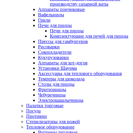
производству сахарной ваты
Аппараты пончиковые
Вафельницы
Грили
Печи для пиццы
Печи для пиццы
Комплектующие для печей для пиццы
Прессы для гамбургеров
Рисоварки
Сокоохладители
Кукурузоварки
Аппараты для хот-догов
Установки Шаурма
Аксессуары для теплового оборудования
Темперы для шоколада
Столы для пиццы
Фритюрницы
Чебуречницы
Электрошашлычницы
Палатки торговые
Посуда
Противни
Стерилизаторы для ножей
Тепловое оборудование
Витрины тепловые