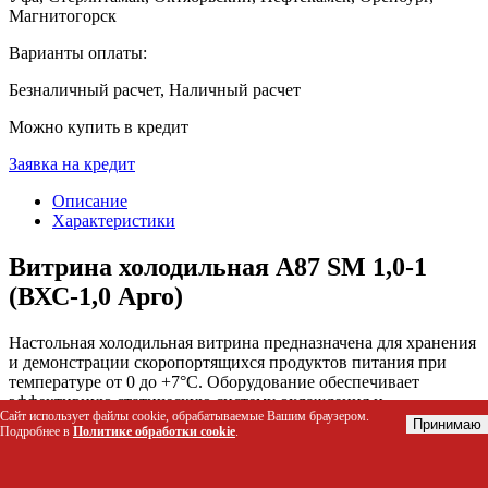
Магнитогорск
Варианты оплаты:
Безналичный расчет, Наличный расчет
Можно купить в кредит
Заявка на кредит
Описание
Характеристики
Витрина холодильная A87 SM 1,0-1
(ВХС-1,0 Арго)
Настольная холодильная витрина предназначена для хранения
и демонстрации скоропортящихся продуктов питания при
температуре от 0 до +7°C. Оборудование обеспечивает
эффективную статическую систему охлаждения и
Сайт использует файлы cookie, обрабатываемые Вашим браузером.
привлекательный внешний вид товара благодаря LED-
Принимаю
Подробнее в
Политике обработки cookie
.
подсветке и гнутому стеклу, решая задачу компактного
размещения экспозиции в небольших торговых точках.