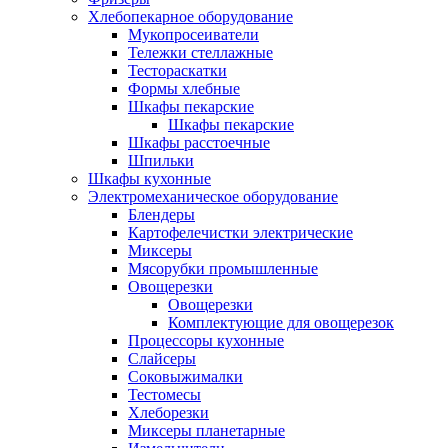
Хлебопекарное оборудование
Мукопросеиватели
Тележки стеллажные
Тестораскатки
Формы хлебные
Шкафы пекарские
Шкафы пекарские
Шкафы расстоечные
Шпильки
Шкафы кухонные
Электромеханическое оборудование
Блендеры
Картофелечистки электрические
Миксеры
Мясорубки промышленные
Овощерезки
Овощерезки
Комплектующие для овощерезок
Процессоры кухонные
Слайсеры
Соковыжималки
Тестомесы
Хлеборезки
Миксеры планетарные