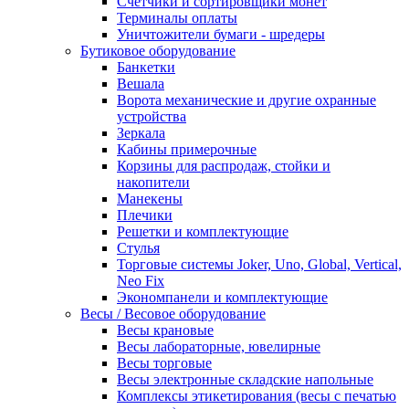
Счетчики и сортировщики монет
Терминалы оплаты
Уничтожители бумаги - шредеры
Бутиковое оборудование
Банкетки
Вешала
Ворота механические и другие охранные
устройства
Зеркала
Кабины примерочные
Корзины для распродаж, стойки и
накопители
Манекены
Плечики
Решетки и комплектующие
Стулья
Торговые системы Joker, Uno, Global, Vertical,
Neo Fix
Экономпанели и комплектующие
Весы / Весовое оборудование
Весы крановые
Весы лабораторные, ювелирные
Весы торговые
Весы электронные складские напольные
Комплексы этикетирования (весы с печатью