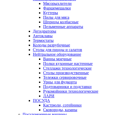
Мясорыхлители
Фаршемешалки
Куттеры
Пилы для мяса
Шприцы колбасные
Пельменные аппараты
Дегидраторы
Автоклавы
Термостаты
Колоды разрубочные
Столы для пиццы и салатов
Нейтральное оборудование
Ванны моечные
Полки кухонные настенные
Стеллажи технологические
Столы производственные
Тележки сервировочные
Урны для фудкорта
Подтоварники и подставки
Рукомойники технологические
ЛАРИ
ПОСУДА
Кастрюли, сотейники
Сковороды, казаны
Посудомоечные машины