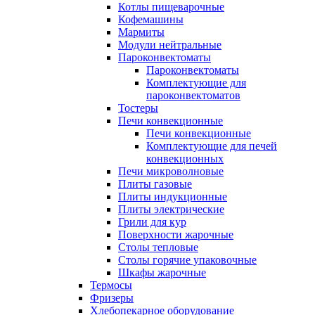
Котлы пищеварочные
Кофемашины
Мармиты
Модули нейтральные
Пароконвектоматы
Пароконвектоматы
Комплектующие для
пароконвектоматов
Тостеры
Печи конвекционные
Печи конвекционные
Комплектующие для печей
конвекционных
Печи микроволновые
Плиты газовые
Плиты индукционные
Плиты электрические
Грили для кур
Поверхности жарочные
Столы тепловые
Столы горячие упаковочные
Шкафы жарочные
Термосы
Фризеры
Хлебопекарное оборудование