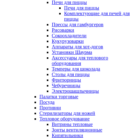
Печи для пиццы
Печи для пиццы
Комплектующие для печей для
пиццы
Прессы для гамбургеров
Рисоварки
Сокоохладители
Кукурузоварки
Аппараты для хот-догов
Установки Шаурма
Аксессуары для теплового
оборудования
Темперы для шоколада
Столы для пиццы
Фритюрницы
Чебуречницы
Электрошашлычницы
Палатки торговые
Посуда
Противни
Стерилизаторы для ножей
Тепловое оборудование
Витрины тепловые
Зонты вентиляционные
Кипятильники