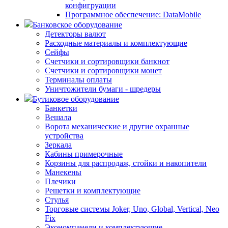
конфигруации
Программное обеспечение: DataMobile
Банковское оборудование
Детекторы валют
Расходные материалы и комплектующие
Сейфы
Счетчики и сортировщики банкнот
Счетчики и сортировщики монет
Терминалы оплаты
Уничтожители бумаги - шредеры
Бутиковое оборудование
Банкетки
Вешала
Ворота механические и другие охранные
устройства
Зеркала
Кабины примерочные
Корзины для распродаж, стойки и накопители
Манекены
Плечики
Решетки и комплектующие
Стулья
Торговые системы Joker, Uno, Global, Vertical, Neo
Fix
Экономпанели и комплектующие