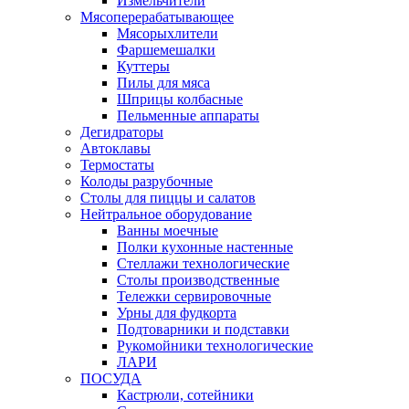
Измельчители
Мясоперерабатывающее
Мясорыхлители
Фаршемешалки
Куттеры
Пилы для мяса
Шприцы колбасные
Пельменные аппараты
Дегидраторы
Автоклавы
Термостаты
Колоды разрубочные
Столы для пиццы и салатов
Нейтральное оборудование
Ванны моечные
Полки кухонные настенные
Стеллажи технологические
Столы производственные
Тележки сервировочные
Урны для фудкорта
Подтоварники и подставки
Рукомойники технологические
ЛАРИ
ПОСУДА
Кастрюли, сотейники