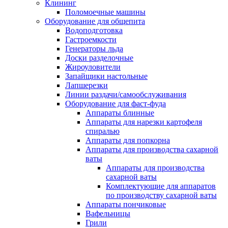
Клининг
Поломоечные машины
Оборудование для общепита
Водоподготовка
Гастроемкости
Генераторы льда
Доски разделочные
Жироуловители
Запайщики настольные
Лапшерезки
Линии раздачи/самообслуживания
Оборудование для фаст-фуда
Аппараты блинные
Аппараты для нарезки картофеля
спиралью
Аппараты для попкорна
Аппараты для производства сахарной
ваты
Аппараты для производства
сахарной ваты
Комплектующие для аппаратов
по производству сахарной ваты
Аппараты пончиковые
Вафельницы
Грили