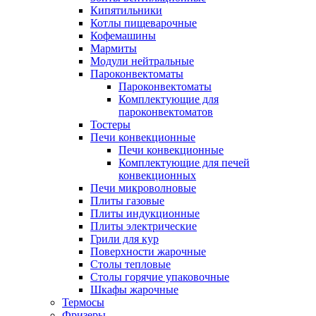
Кипятильники
Котлы пищеварочные
Кофемашины
Мармиты
Модули нейтральные
Пароконвектоматы
Пароконвектоматы
Комплектующие для
пароконвектоматов
Тостеры
Печи конвекционные
Печи конвекционные
Комплектующие для печей
конвекционных
Печи микроволновые
Плиты газовые
Плиты индукционные
Плиты электрические
Грили для кур
Поверхности жарочные
Столы тепловые
Столы горячие упаковочные
Шкафы жарочные
Термосы
Фризеры