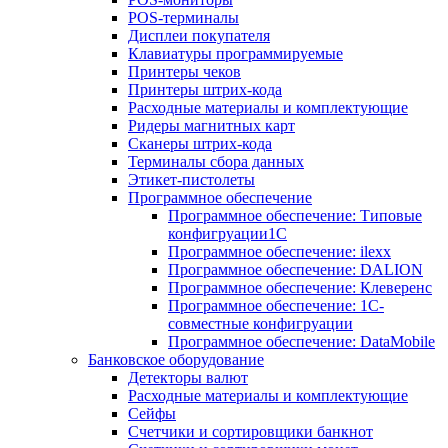
POS-терминалы
Дисплеи покупателя
Клавиатуры программируемые
Принтеры чеков
Принтеры штрих-кода
Расходные материалы и комплектующие
Ридеры магнитных карт
Сканеры штрих-кода
Терминалы сбора данных
Этикет-пистолеты
Программное обеспечение
Программное обеспечение: Типовые
конфигруации1С
Программное обеспечение: ilexx
Программное обеспечение: DALION
Программное обеспечение: Клеверенс
Программное обеспечение: 1С-
совместные конфигруации
Программное обеспечение: DataMobile
Банковское оборудование
Детекторы валют
Расходные материалы и комплектующие
Сейфы
Счетчики и сортировщики банкнот