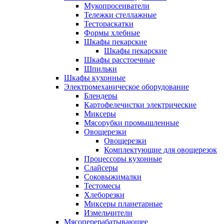
Мукопросеиватели
Тележки стеллажные
Тестораскатки
Формы хлебные
Шкафы пекарские
Шкафы пекарские
Шкафы расстоечные
Шпильки
Шкафы кухонные
Электромеханическое оборудование
Блендеры
Картофелечистки электрические
Миксеры
Мясорубки промышленные
Овощерезки
Овощерезки
Комплектующие для овощерезок
Процессоры кухонные
Слайсеры
Соковыжималки
Тестомесы
Хлеборезки
Миксеры планетарные
Измельчители
Мясоперерабатывающее