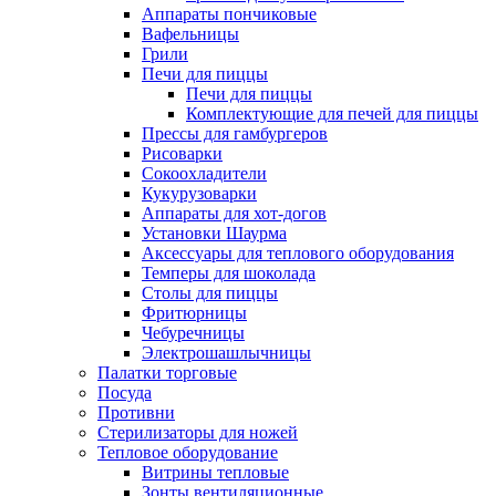
Аппараты пончиковые
Вафельницы
Грили
Печи для пиццы
Печи для пиццы
Комплектующие для печей для пиццы
Прессы для гамбургеров
Рисоварки
Сокоохладители
Кукурузоварки
Аппараты для хот-догов
Установки Шаурма
Аксессуары для теплового оборудования
Темперы для шоколада
Столы для пиццы
Фритюрницы
Чебуречницы
Электрошашлычницы
Палатки торговые
Посуда
Противни
Стерилизаторы для ножей
Тепловое оборудование
Витрины тепловые
Зонты вентиляционные