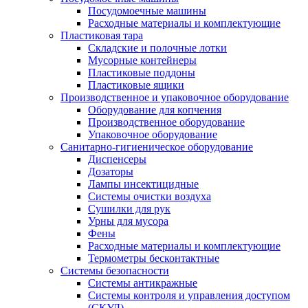
Посудомоечные машины
Расходные материалы и комплектующие
Пластиковая тара
Складские и полочные лотки
Мусорные контейнеры
Пластиковые поддоны
Пластиковые ящики
Производственное и упаковочное оборудование
Оборудование для копчения
Производственное оборудование
Упаковочное оборудование
Санитарно-гигиеническое оборудование
Диспенсеры
Дозаторы
Лампы инсектицидные
Системы очистки воздуха
Сушилки для рук
Урны для мусора
Фены
Расходные материалы и комплектующие
Термометры бесконтактные
Системы безопасности
Системы антикражные
Системы контроля и управления доступом
(СКУД)