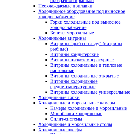
прозрачной крышкой
Неохлаждаемые прилавки
Холодильное оборудование под выносное
холодоснабжение
Горки холодильные под выносное
холодоснабжение
Бонеты морозильные
Холодильные витрины
Витрины "рыба на льду" (витрины
рыбные)
Витрины кондитерские
Витрины низкотемпературные
Витрины холодильные и тепловые
настольные
Витрины холодильные открытые
Витрины холодильные
среднетемпературные
Витрины холодильные универсальные
Холодильные горки
Холодильные и морозильные камеры
Камеры холодильные и морозильные
Моноблоки холодильные
Сплит-системы
Холодильные и морозильные столы
Холодильные шкафы