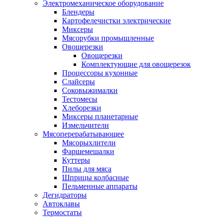
Электромеханическое оборудование
Блендеры
Картофелечистки электрические
Миксеры
Мясорубки промышленные
Овощерезки
Овощерезки
Комплектующие для овощерезок
Процессоры кухонные
Слайсеры
Соковыжималки
Тестомесы
Хлеборезки
Миксеры планетарные
Измельчители
Мясоперерабатывающее
Мясорыхлители
Фаршемешалки
Куттеры
Пилы для мяса
Шприцы колбасные
Пельменные аппараты
Дегидраторы
Автоклавы
Термостаты