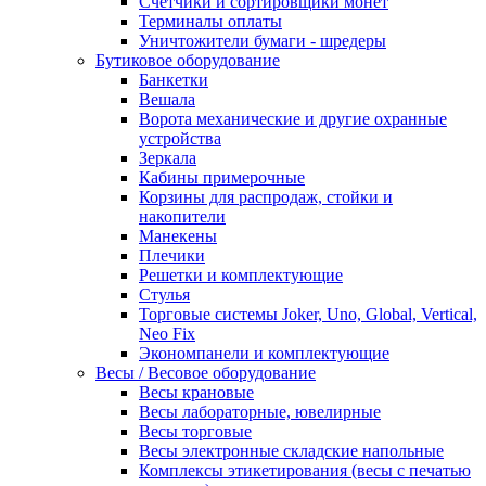
Счетчики и сортировщики монет
Терминалы оплаты
Уничтожители бумаги - шредеры
Бутиковое оборудование
Банкетки
Вешала
Ворота механические и другие охранные
устройства
Зеркала
Кабины примерочные
Корзины для распродаж, стойки и
накопители
Манекены
Плечики
Решетки и комплектующие
Стулья
Торговые системы Joker, Uno, Global, Vertical,
Neo Fix
Экономпанели и комплектующие
Весы / Весовое оборудование
Весы крановые
Весы лабораторные, ювелирные
Весы торговые
Весы электронные складские напольные
Комплексы этикетирования (весы с печатью