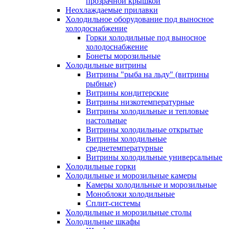
прозрачной крышкой
Неохлаждаемые прилавки
Холодильное оборудование под выносное
холодоснабжение
Горки холодильные под выносное
холодоснабжение
Бонеты морозильные
Холодильные витрины
Витрины "рыба на льду" (витрины
рыбные)
Витрины кондитерские
Витрины низкотемпературные
Витрины холодильные и тепловые
настольные
Витрины холодильные открытые
Витрины холодильные
среднетемпературные
Витрины холодильные универсальные
Холодильные горки
Холодильные и морозильные камеры
Камеры холодильные и морозильные
Моноблоки холодильные
Сплит-системы
Холодильные и морозильные столы
Холодильные шкафы