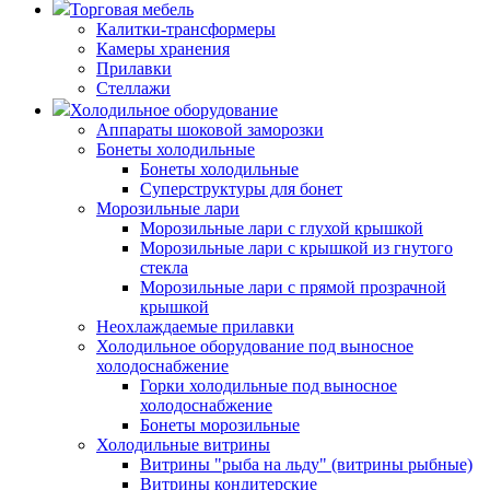
Торговая мебель
Калитки-трансформеры
Камеры хранения
Прилавки
Стеллажи
Холодильное оборудование
Аппараты шоковой заморозки
Бонеты холодильные
Бонеты холодильные
Суперструктуры для бонет
Морозильные лари
Морозильные лари с глухой крышкой
Морозильные лари с крышкой из гнутого
стекла
Морозильные лари с прямой прозрачной
крышкой
Неохлаждаемые прилавки
Холодильное оборудование под выносное
холодоснабжение
Горки холодильные под выносное
холодоснабжение
Бонеты морозильные
Холодильные витрины
Витрины "рыба на льду" (витрины рыбные)
Витрины кондитерские