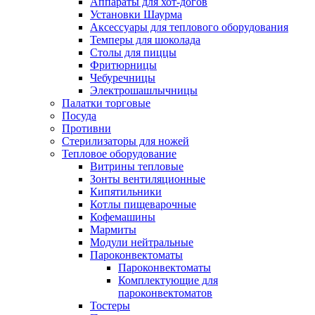
Аппараты для хот-догов
Установки Шаурма
Аксессуары для теплового оборудования
Темперы для шоколада
Столы для пиццы
Фритюрницы
Чебуречницы
Электрошашлычницы
Палатки торговые
Посуда
Противни
Стерилизаторы для ножей
Тепловое оборудование
Витрины тепловые
Зонты вентиляционные
Кипятильники
Котлы пищеварочные
Кофемашины
Мармиты
Модули нейтральные
Пароконвектоматы
Пароконвектоматы
Комплектующие для
пароконвектоматов
Тостеры