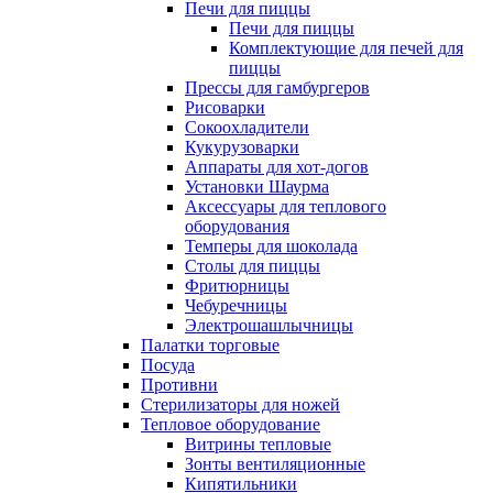
Печи для пиццы
Печи для пиццы
Комплектующие для печей для
пиццы
Прессы для гамбургеров
Рисоварки
Сокоохладители
Кукурузоварки
Аппараты для хот-догов
Установки Шаурма
Аксессуары для теплового
оборудования
Темперы для шоколада
Столы для пиццы
Фритюрницы
Чебуречницы
Электрошашлычницы
Палатки торговые
Посуда
Противни
Стерилизаторы для ножей
Тепловое оборудование
Витрины тепловые
Зонты вентиляционные
Кипятильники