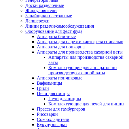
Генераторы льда
Доски разделочные
Жироуловители
Запайщики настольные
Лапшерезки
Линии раздачи/самообслуживания
Оборудование для фаст-фуда
Аппараты блинные
Аппараты для нарезки картофеля спиралью
Аппараты для попкорна
Аппараты для производства сахарной ваты
Аппараты для производства сахарной
ваты
Комплектующие для аппаратов по
производству сахарной ваты
Аппараты пончиковые
Вафельницы
Грили
Печи для пиццы
Печи для пиццы
Комплектующие для печей для пиццы
Прессы для гамбургеров
Рисоварки
Сокоохладители
Кукурузоварки