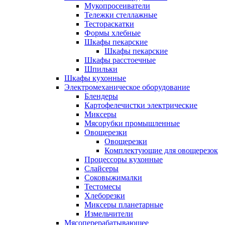
Мукопросеиватели
Тележки стеллажные
Тестораскатки
Формы хлебные
Шкафы пекарские
Шкафы пекарские
Шкафы расстоечные
Шпильки
Шкафы кухонные
Электромеханическое оборудование
Блендеры
Картофелечистки электрические
Миксеры
Мясорубки промышленные
Овощерезки
Овощерезки
Комплектующие для овощерезок
Процессоры кухонные
Слайсеры
Соковыжималки
Тестомесы
Хлеборезки
Миксеры планетарные
Измельчители
Мясоперерабатывающее