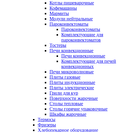
Котлы пищеварочные
Кофемашины
Мармиты
Модули нейтральные
Пароконвектоматы
Пароконвектоматы
Комплектующие для
пароконвектоматов
Тостеры
Печи конвекционные
Печи конвекционные
Комплектующие для печей
конвекционных
Печи микроволновые
Плиты газовые
Плиты индукционные
Плиты электрические
Грили для кур
Поверхности жарочные
Столы тепловые
Столы горячие упаковочные
Шкафы жарочные
Термосы
Фризеры
Хлебопекарное оборудование