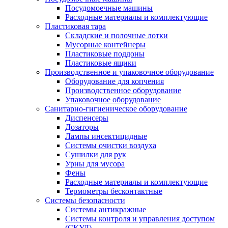
Посудомоечные машины
Расходные материалы и комплектующие
Пластиковая тара
Складские и полочные лотки
Мусорные контейнеры
Пластиковые поддоны
Пластиковые ящики
Производственное и упаковочное оборудование
Оборудование для копчения
Производственное оборудование
Упаковочное оборудование
Санитарно-гигиеническое оборудование
Диспенсеры
Дозаторы
Лампы инсектицидные
Системы очистки воздуха
Сушилки для рук
Урны для мусора
Фены
Расходные материалы и комплектующие
Термометры бесконтактные
Системы безопасности
Системы антикражные
Системы контроля и управления доступом
(СКУД)