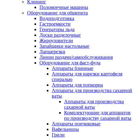
Клининг
Поломоечные машины
Оборудование для общепита
Водоподготовка
Гастроемкости
Генераторы льда
Доски разделочные
Жироуловители
Запайщики настольные
Лапшерезки
Линии раздачи/самообслуживания
Оборудование для фаст-фуда
Аппараты блинные
Аппараты для нарезки картофеля
спиралью
Аппараты для попкорна
Аппараты для производства сахарной
ваты
Аппараты для производства
сахарной ваты
Комплектующие для аппаратов
по производству сахарной ваты
Аппараты пончиковые
Вафельницы
Грили