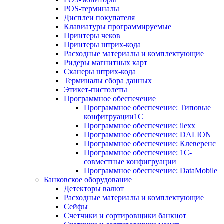
POS-терминалы
Дисплеи покупателя
Клавиатуры программируемые
Принтеры чеков
Принтеры штрих-кода
Расходные материалы и комплектующие
Ридеры магнитных карт
Сканеры штрих-кода
Терминалы сбора данных
Этикет-пистолеты
Программное обеспечение
Программное обеспечение: Типовые
конфигруации1С
Программное обеспечение: ilexx
Программное обеспечение: DALION
Программное обеспечение: Клеверенс
Программное обеспечение: 1С-
совместные конфигруации
Программное обеспечение: DataMobile
Банковское оборудование
Детекторы валют
Расходные материалы и комплектующие
Сейфы
Счетчики и сортировщики банкнот