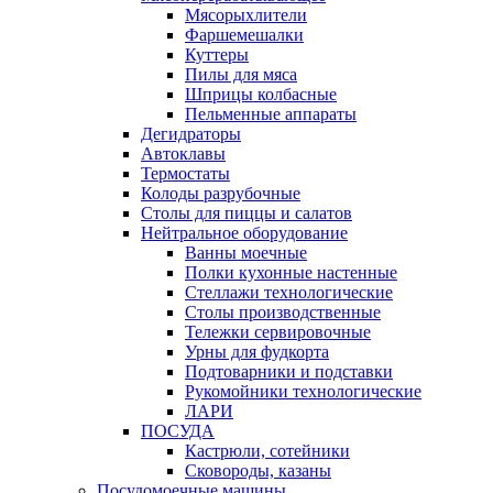
Мясорыхлители
Фаршемешалки
Куттеры
Пилы для мяса
Шприцы колбасные
Пельменные аппараты
Дегидраторы
Автоклавы
Термостаты
Колоды разрубочные
Столы для пиццы и салатов
Нейтральное оборудование
Ванны моечные
Полки кухонные настенные
Стеллажи технологические
Столы производственные
Тележки сервировочные
Урны для фудкорта
Подтоварники и подставки
Рукомойники технологические
ЛАРИ
ПОСУДА
Кастрюли, сотейники
Сковороды, казаны
Посудомоечные машины