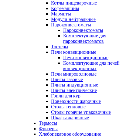
Котлы пищеварочные
Кофемашины
Мармиты
Модули нейтральные
Пароконвектоматы
Пароконвектоматы
Комплектующие для
пароконвектоматов
Тостеры
Печи конвекционные
Печи конвекционные
Комплектующие для печей
конвекционных
Печи микроволновые
Плиты газовые
Плиты индукционные
Плиты электрические
Грили для кур
Поверхности жарочные
Столы тепловые
Столы горячие упаковочные
Шкафы жарочные
Термосы
Фризеры
Хлебопекарное оборудование