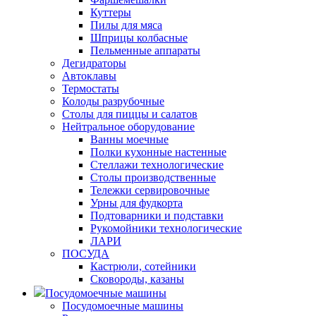
Куттеры
Пилы для мяса
Шприцы колбасные
Пельменные аппараты
Дегидраторы
Автоклавы
Термостаты
Колоды разрубочные
Столы для пиццы и салатов
Нейтральное оборудование
Ванны моечные
Полки кухонные настенные
Стеллажи технологические
Столы производственные
Тележки сервировочные
Урны для фудкорта
Подтоварники и подставки
Рукомойники технологические
ЛАРИ
ПОСУДА
Кастрюли, сотейники
Сковороды, казаны
Посудомоечные машины
Посудомоечные машины