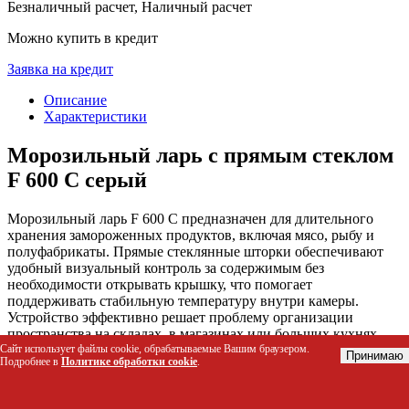
Безналичный расчет, Наличный расчет
Можно купить в кредит
Заявка на кредит
Описание
Характеристики
Морозильный ларь с прямым стеклом
F 600 С серый
Морозильный ларь F 600 C предназначен для длительного
хранения замороженных продуктов, включая мясо, рыбу и
полуфабрикаты. Прямые стеклянные шторки обеспечивают
удобный визуальный контроль за содержимым без
необходимости открывать крышку, что помогает
поддерживать стабильную температуру внутри камеры.
Устройство эффективно решает проблему организации
пространства на складах, в магазинах или больших кухнях
благодаря вместительному объему и продуманной системе
Сайт использует файлы cookie, обрабатываемые Вашим браузером.
Принимаю
Подробнее в
Политике обработки cookie
.
хранения.
Кому подойдет этот товар