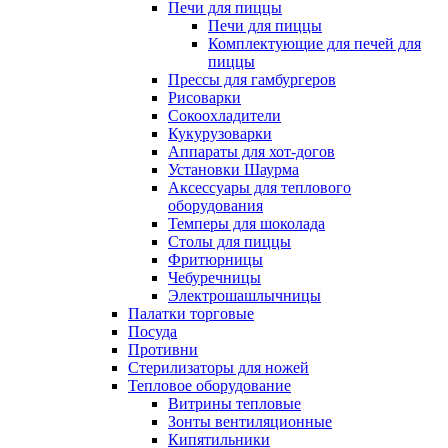
Печи для пиццы
Печи для пиццы
Комплектующие для печей для
пиццы
Прессы для гамбургеров
Рисоварки
Сокоохладители
Кукурузоварки
Аппараты для хот-догов
Установки Шаурма
Аксессуары для теплового
оборудования
Темперы для шоколада
Столы для пиццы
Фритюрницы
Чебуречницы
Электрошашлычницы
Палатки торговые
Посуда
Противни
Стерилизаторы для ножей
Тепловое оборудование
Витрины тепловые
Зонты вентиляционные
Кипятильники