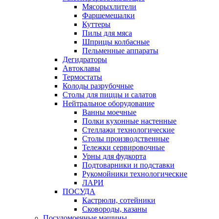
Мясорыхлители
Фаршемешалки
Куттеры
Пилы для мяса
Шприцы колбасные
Пельменные аппараты
Дегидраторы
Автоклавы
Термостаты
Колоды разрубочные
Столы для пиццы и салатов
Нейтральное оборудование
Ванны моечные
Полки кухонные настенные
Стеллажи технологические
Столы производственные
Тележки сервировочные
Урны для фудкорта
Подтоварники и подставки
Рукомойники технологические
ЛАРИ
ПОСУДА
Кастрюли, сотейники
Сковороды, казаны
Посудомоечные машины