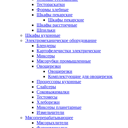
Тестораскатки
Формы хлебные
Шкафы пекарские
Шкафы пекарские
Шкафы расстоечные
Шпильки
Шкафы кухонные
Электромеханическое оборудование
Блендеры
Картофелечистки электрические
Миксеры
Мясорубки промышленные
Овощерезки
Овощерезки
Комплектующие для овощерезок
Процессоры кухонные
Слайсеры
Соковыжималки
Тестомесы
Хлеборезки
Миксеры планетарные
Измельчители
Мясоперерабатывающее
Мясорыхлители
Фаршемешалки