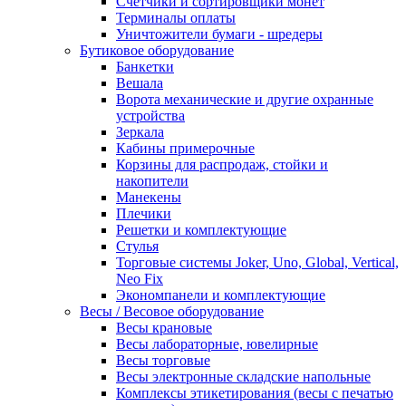
Счетчики и сортировщики монет
Терминалы оплаты
Уничтожители бумаги - шредеры
Бутиковое оборудование
Банкетки
Вешала
Ворота механические и другие охранные
устройства
Зеркала
Кабины примерочные
Корзины для распродаж, стойки и
накопители
Манекены
Плечики
Решетки и комплектующие
Стулья
Торговые системы Joker, Uno, Global, Vertical,
Neo Fix
Экономпанели и комплектующие
Весы / Весовое оборудование
Весы крановые
Весы лабораторные, ювелирные
Весы торговые
Весы электронные складские напольные
Комплексы этикетирования (весы с печатью