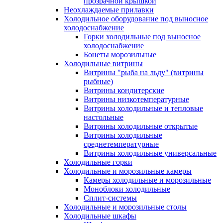
прозрачной крышкой
Неохлаждаемые прилавки
Холодильное оборудование под выносное
холодоснабжение
Горки холодильные под выносное
холодоснабжение
Бонеты морозильные
Холодильные витрины
Витрины "рыба на льду" (витрины
рыбные)
Витрины кондитерские
Витрины низкотемпературные
Витрины холодильные и тепловые
настольные
Витрины холодильные открытые
Витрины холодильные
среднетемпературные
Витрины холодильные универсальные
Холодильные горки
Холодильные и морозильные камеры
Камеры холодильные и морозильные
Моноблоки холодильные
Сплит-системы
Холодильные и морозильные столы
Холодильные шкафы