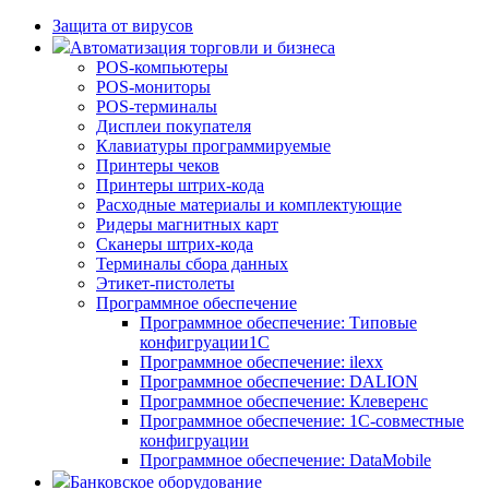
Защита от вирусов
Автоматизация торговли и бизнеса
POS-компьютеры
POS-мониторы
POS-терминалы
Дисплеи покупателя
Клавиатуры программируемые
Принтеры чеков
Принтеры штрих-кода
Расходные материалы и комплектующие
Ридеры магнитных карт
Сканеры штрих-кода
Терминалы сбора данных
Этикет-пистолеты
Программное обеспечение
Программное обеспечение: Типовые
конфигруации1С
Программное обеспечение: ilexx
Программное обеспечение: DALION
Программное обеспечение: Клеверенс
Программное обеспечение: 1С-совместные
конфигруации
Программное обеспечение: DataMobile
Банковское оборудование