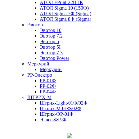
АТОЛ FPrint-22ПТК
АТОЛ Sigma 10 (150Ф)
АТОЛ Sigma 7Ф (Sigma)
АТОЛ Sigma 8Ф (Sigma)
Эвотор
Эвотор 10
Эвотор 7.2
Эвотор 5
Эвотор 5I
Эвотор 7.3
Эвотор Power
Меркурий
Меркурий
РР-Электро
РР-01Ф
РР-02Ф
РР-04Ф
ШТРИХ-М
Штрих-Light-01Ф/02Ф
Штрих-М-01Ф/02Ф
Штрих-ФР-01Ф
Элвес-ФР-Ф