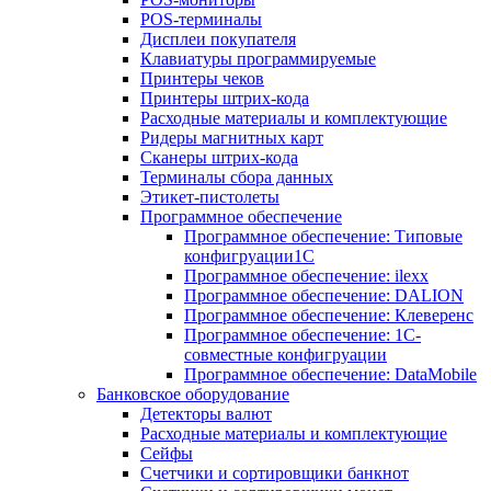
POS-терминалы
Дисплеи покупателя
Клавиатуры программируемые
Принтеры чеков
Принтеры штрих-кода
Расходные материалы и комплектующие
Ридеры магнитных карт
Сканеры штрих-кода
Терминалы сбора данных
Этикет-пистолеты
Программное обеспечение
Программное обеспечение: Типовые
конфигруации1С
Программное обеспечение: ilexx
Программное обеспечение: DALION
Программное обеспечение: Клеверенс
Программное обеспечение: 1С-
совместные конфигруации
Программное обеспечение: DataMobile
Банковское оборудование
Детекторы валют
Расходные материалы и комплектующие
Сейфы
Счетчики и сортировщики банкнот