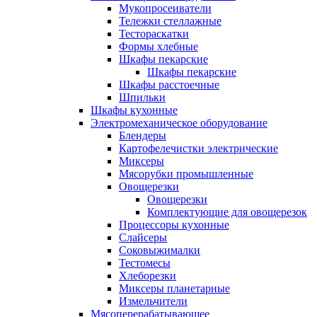
Мукопросеиватели
Тележки стеллажные
Тестораскатки
Формы хлебные
Шкафы пекарские
Шкафы пекарские
Шкафы расстоечные
Шпильки
Шкафы кухонные
Электромеханическое оборудование
Блендеры
Картофелечистки электрические
Миксеры
Мясорубки промышленные
Овощерезки
Овощерезки
Комплектующие для овощерезок
Процессоры кухонные
Слайсеры
Соковыжималки
Тестомесы
Хлеборезки
Миксеры планетарные
Измельчители
Мясоперерабатывающее