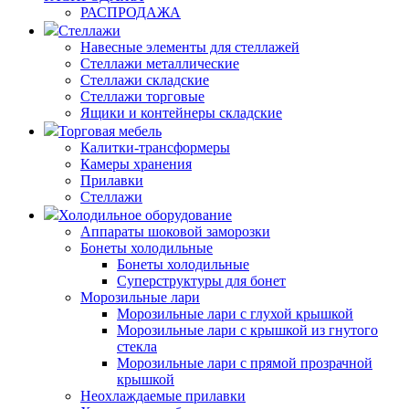
РАСПРОДАЖА
Стеллажи
Навесные элементы для стеллажей
Стеллажи металлические
Стеллажи складские
Стеллажи торговые
Ящики и контейнеры складские
Торговая мебель
Калитки-трансформеры
Камеры хранения
Прилавки
Стеллажи
Холодильное оборудование
Аппараты шоковой заморозки
Бонеты холодильные
Бонеты холодильные
Суперструктуры для бонет
Морозильные лари
Морозильные лари с глухой крышкой
Морозильные лари с крышкой из гнутого
стекла
Морозильные лари с прямой прозрачной
крышкой
Неохлаждаемые прилавки