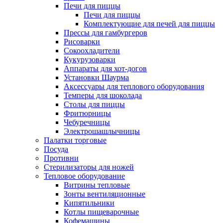
Печи для пиццы
Печи для пиццы
Комплектующие для печей для пиццы
Прессы для гамбургеров
Рисоварки
Сокоохладители
Кукурузоварки
Аппараты для хот-догов
Установки Шаурма
Аксессуары для теплового оборудования
Темперы для шоколада
Столы для пиццы
Фритюрницы
Чебуречницы
Электрошашлычницы
Палатки торговые
Посуда
Противни
Стерилизаторы для ножей
Тепловое оборудование
Витрины тепловые
Зонты вентиляционные
Кипятильники
Котлы пищеварочные
Кофемашины