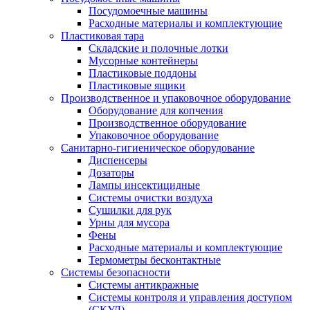
Посудомоечные машины
Расходные материалы и комплектующие
Пластиковая тара
Складские и полочные лотки
Мусорные контейнеры
Пластиковые поддоны
Пластиковые ящики
Производственное и упаковочное оборудование
Оборудование для копчения
Производственное оборудование
Упаковочное оборудование
Санитарно-гигиеническое оборудование
Диспенсеры
Дозаторы
Лампы инсектицидные
Системы очистки воздуха
Сушилки для рук
Урны для мусора
Фены
Расходные материалы и комплектующие
Термометры бесконтактные
Системы безопасности
Системы антикражные
Системы контроля и управления доступом
(СКУД)