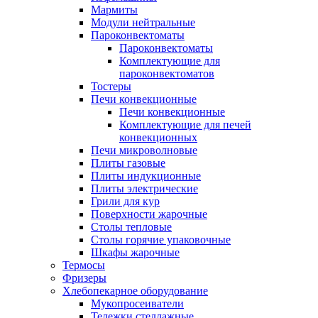
Мармиты
Модули нейтральные
Пароконвектоматы
Пароконвектоматы
Комплектующие для
пароконвектоматов
Тостеры
Печи конвекционные
Печи конвекционные
Комплектующие для печей
конвекционных
Печи микроволновые
Плиты газовые
Плиты индукционные
Плиты электрические
Грили для кур
Поверхности жарочные
Столы тепловые
Столы горячие упаковочные
Шкафы жарочные
Термосы
Фризеры
Хлебопекарное оборудование
Мукопросеиватели
Тележки стеллажные