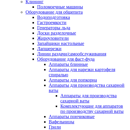
Клининг
Поломоечные машины
Оборудование для общепита
Водоподготовка
Гастроемкости
Генераторы льда
Доски разделочные
Жироуловители
Запайщики настольные
Лапшерезки
Линии раздачи/самообслуживания
Оборудование для фаст-фуда
Аппараты блинные
Аппараты для нарезки картофеля
спиралью
Аппараты для попкорна
Аппараты для производства сахарной
ваты
Аппараты для производства
сахарной ваты
Комплектующие для аппаратов
по производству сахарной ваты
Аппараты пончиковые
Вафельницы
Грили