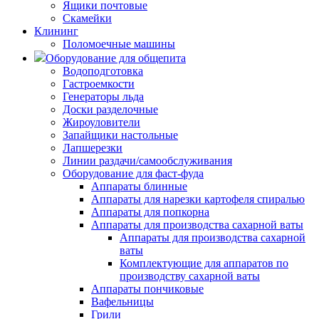
Ящики почтовые
Скамейки
Клининг
Поломоечные машины
Оборудование для общепита
Водоподготовка
Гастроемкости
Генераторы льда
Доски разделочные
Жироуловители
Запайщики настольные
Лапшерезки
Линии раздачи/самообслуживания
Оборудование для фаст-фуда
Аппараты блинные
Аппараты для нарезки картофеля спиралью
Аппараты для попкорна
Аппараты для производства сахарной ваты
Аппараты для производства сахарной
ваты
Комплектующие для аппаратов по
производству сахарной ваты
Аппараты пончиковые
Вафельницы
Грили