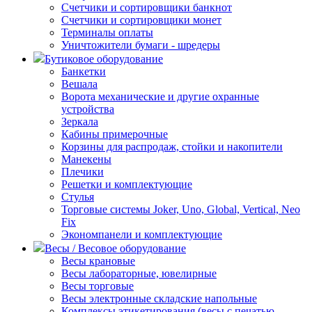
Счетчики и сортировщики банкнот
Счетчики и сортировщики монет
Терминалы оплаты
Уничтожители бумаги - шредеры
Бутиковое оборудование
Банкетки
Вешала
Ворота механические и другие охранные
устройства
Зеркала
Кабины примерочные
Корзины для распродаж, стойки и накопители
Манекены
Плечики
Решетки и комплектующие
Стулья
Торговые системы Joker, Uno, Global, Vertical, Neo
Fix
Экономпанели и комплектующие
Весы / Весовое оборудование
Весы крановые
Весы лабораторные, ювелирные
Весы торговые
Весы электронные складские напольные
Комплексы этикетирования (весы с печатью