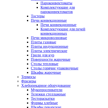
Пароконвектоматы
Комплектующие для
пароконвектоматов
Тостеры
Печи конвекционные
Печи конвекционные
Комплектующие для печей
конвекционных
Печи микроволновые
Плиты газовые
Плиты индукционные
Плиты электрические
Грили для кур
Поверхности жарочные
Столы тепловые
Столы горячие упаковочные
Шкафы жарочные
Термосы
Фризеры
Хлебопекарное оборудование
Мукопросеиватели
Тележки стеллажные
Тестораскатки
Формы хлебные
Шкафы пекарские