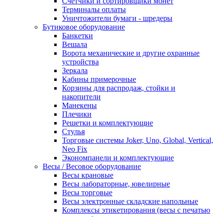
Счетчики и сортировщики монет
Терминалы оплаты
Уничтожители бумаги - шредеры
Бутиковое оборудование
Банкетки
Вешала
Ворота механические и другие охранные
устройства
Зеркала
Кабины примерочные
Корзины для распродаж, стойки и
накопители
Манекены
Плечики
Решетки и комплектующие
Стулья
Торговые системы Joker, Uno, Global, Vertical,
Neo Fix
Экономпанели и комплектующие
Весы / Весовое оборудование
Весы крановые
Весы лабораторные, ювелирные
Весы торговые
Весы электронные складские напольные
Комплексы этикетирования (весы с печатью