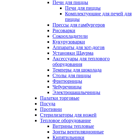
Печи для пиццы
Печи для пиццы
Комплектующие для печей для
пиццы
Прессы для гамбургеров
Рисоварки
Сокоохладители
Кукурузоварки
Аппараты для хот-догов
Установки Шаурма
Аксессуары для теплового
оборудования
Темперы для шоколада
Столы для пиццы
Фритюрницы
Чебуречницы
Электрошашлычницы
Палатки торговые
Посуда
Противни
Стерилизаторы для ножей
Тепловое оборудование
Витрины тепловые
Зонты вентиляционные
Кипятильники