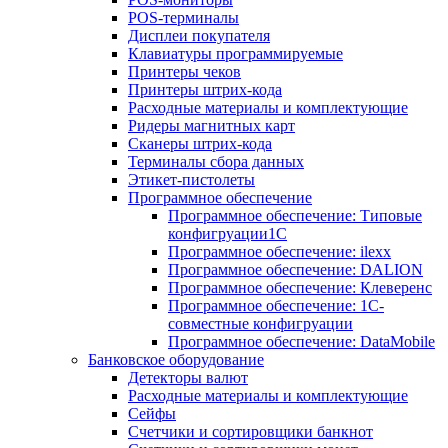
POS-терминалы
Дисплеи покупателя
Клавиатуры программируемые
Принтеры чеков
Принтеры штрих-кода
Расходные материалы и комплектующие
Ридеры магнитных карт
Сканеры штрих-кода
Терминалы сбора данных
Этикет-пистолеты
Программное обеспечение
Программное обеспечение: Типовые
конфигруации1С
Программное обеспечение: ilexx
Программное обеспечение: DALION
Программное обеспечение: Клеверенс
Программное обеспечение: 1С-
совместные конфигруации
Программное обеспечение: DataMobile
Банковское оборудование
Детекторы валют
Расходные материалы и комплектующие
Сейфы
Счетчики и сортировщики банкнот