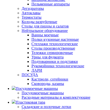
Пельменные аппараты
Дегидраторы
Автоклавы
Термостаты
Колоды разрубочные
Столы для пиццы и салатов
Нейтральное оборудование
Ванны моечные
Полки кухонные настенные
Стеллажи технологические
Столы производственные
Тележки сервировочные
Урны для фудкорта
Подтоварники и подставки
Рукомойники технологические
ЛАРИ
ПОСУДА
Кастрюли, сотейники
Сковороды, казаны
Посудомоечные машины
Посудомоечные машины
Расходные материалы и комплектующие
Пластиковая тара
Складские и полочные лотки