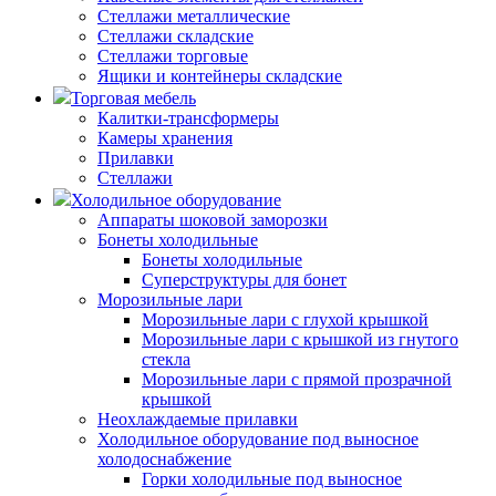
Стеллажи металлические
Стеллажи складские
Стеллажи торговые
Ящики и контейнеры складские
Торговая мебель
Калитки-трансформеры
Камеры хранения
Прилавки
Стеллажи
Холодильное оборудование
Аппараты шоковой заморозки
Бонеты холодильные
Бонеты холодильные
Суперструктуры для бонет
Морозильные лари
Морозильные лари с глухой крышкой
Морозильные лари с крышкой из гнутого
стекла
Морозильные лари с прямой прозрачной
крышкой
Неохлаждаемые прилавки
Холодильное оборудование под выносное
холодоснабжение
Горки холодильные под выносное