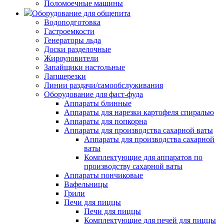
Поломоечные машины
Оборудование для общепита
Водоподготовка
Гастроемкости
Генераторы льда
Доски разделочные
Жироуловители
Запайщики настольные
Лапшерезки
Линии раздачи/самообслуживания
Оборудование для фаст-фуда
Аппараты блинные
Аппараты для нарезки картофеля спиралью
Аппараты для попкорна
Аппараты для производства сахарной ваты
Аппараты для производства сахарной
ваты
Комплектующие для аппаратов по
производству сахарной ваты
Аппараты пончиковые
Вафельницы
Грили
Печи для пиццы
Печи для пиццы
Комплектующие для печей для пиццы