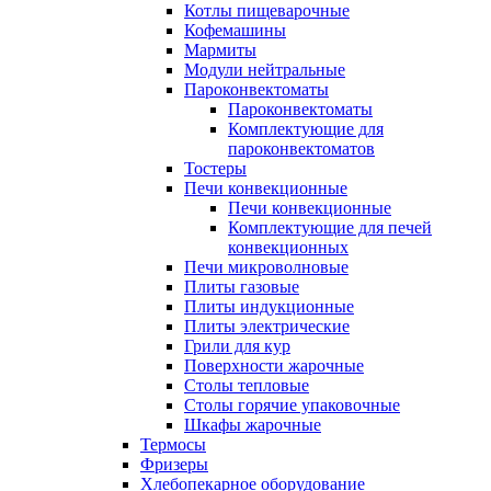
Котлы пищеварочные
Кофемашины
Мармиты
Модули нейтральные
Пароконвектоматы
Пароконвектоматы
Комплектующие для
пароконвектоматов
Тостеры
Печи конвекционные
Печи конвекционные
Комплектующие для печей
конвекционных
Печи микроволновые
Плиты газовые
Плиты индукционные
Плиты электрические
Грили для кур
Поверхности жарочные
Столы тепловые
Столы горячие упаковочные
Шкафы жарочные
Термосы
Фризеры
Хлебопекарное оборудование