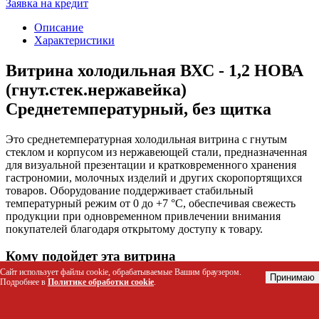
Заявка на кредит
Описание
Характеристики
Витрина холодильная ВХС - 1,2 НОВА
(гнут.стек.нержавейка)
Среднетемпературный, без щитка
Это среднетемпературная холодильная витрина с гнутым
стеклом и корпусом из нержавеющей стали, предназначенная
для визуальной презентации и кратковременного хранения
гастрономии, молочных изделий и других скоропортящихся
товаров. Оборудование поддерживает стабильный
температурный режим от 0 до +7 °C, обеспечивая свежесть
продукции при одновременном привлечении внимания
покупателей благодаря открытому доступу к товару.
Кому подойдет эта витрина
Сайт использует файлы cookie, обрабатываемые Вашим браузером.
Принимаю
Подробнее в
Политике обработки cookie
.
Владельцам магазинов шаговой доступности и мини-
маркетов для размещения молочных продуктов и
готовой кулинарии.