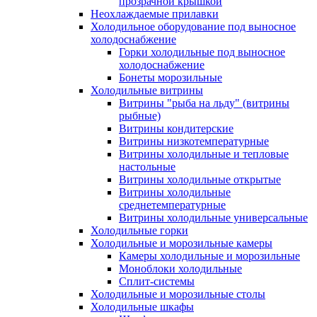
прозрачной крышкой
Неохлаждаемые прилавки
Холодильное оборудование под выносное
холодоснабжение
Горки холодильные под выносное
холодоснабжение
Бонеты морозильные
Холодильные витрины
Витрины "рыба на льду" (витрины
рыбные)
Витрины кондитерские
Витрины низкотемпературные
Витрины холодильные и тепловые
настольные
Витрины холодильные открытые
Витрины холодильные
среднетемпературные
Витрины холодильные универсальные
Холодильные горки
Холодильные и морозильные камеры
Камеры холодильные и морозильные
Моноблоки холодильные
Сплит-системы
Холодильные и морозильные столы
Холодильные шкафы