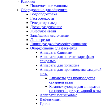
Клининг
Поломоечные машины
Оборудование для общепита
Водоподготовка
Гастроемкости
Генераторы льда
Доски разделочные
Жироуловители
Запайщики настольные
Лапшерезки
Линии раздачи/самообслуживания
Оборудование для фаст-фуда
Аппараты блинные
Аппараты для нарезки картофеля
спиралью
Аппараты для попкорна
Аппараты для производства сахарной
ваты
Аппараты для производства
сахарной ваты
Комплектующие для аппаратов
по производству сахарной ваты
Аппараты пончиковые
Вафельницы
Грили