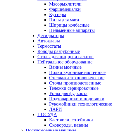
Мясорыхлители
Фаршемешалки
Куттеры
Пилы для мяса
Шприцы колбасные
Пельменные аппараты
Дегидраторы
Автоклавы
Термостаты
Колоды разрубочные
Столы для пиццы и салатов
Нейтральное оборудование
Ванны моечные
Полки кухонные настенные
Стеллажи технологические
Столы производственные
Тележки сервировочные
Урны для фудкорта
Подтоварники и подставки
Рукомойники технологические
ЛАРИ
ПОСУДА
Кастрюли, сотейники
Сковороды, казаны
Посудомоечные машины