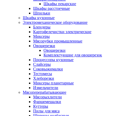
Шкафы пекарские
Шкафы расстоечные
Шпильки
Шкафы кухонные
Электромеханическое оборудование
Блендеры
Картофелечистки электрические
Миксеры
Мясорубки промышленные
Овощерезки
Овощерезки
Комплектующие для овощерезок
Процессоры кухонные
Слайсеры
Соковыжималки
Тестомесы
Хлеборезки
Миксеры планетарные
Измельчители
Мясоперерабатывающее
Мясорыхлители
Фаршемешалки
Куттеры
Пилы для мяса
Шприцы колбасные