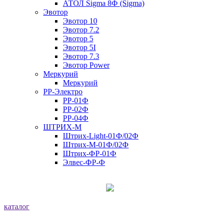
АТОЛ Sigma 8Ф (Sigma)
Эвотор
Эвотор 10
Эвотор 7.2
Эвотор 5
Эвотор 5I
Эвотор 7.3
Эвотор Power
Меркурий
Меркурий
РР-Электро
РР-01Ф
РР-02Ф
РР-04Ф
ШТРИХ-М
Штрих-Light-01Ф/02Ф
Штрих-М-01Ф/02Ф
Штрих-ФР-01Ф
Элвес-ФР-Ф
каталог