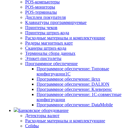
POS-компьютеры
POS-мониторы
POS-терминалы
Дисплеи покупателя
Клавиатуры программируемые
Принтеры чеков
Принтеры штрих-кода
Расходные материалы и комплектующие
Ридеры магнитных карт
Сканеры штрих-кода
Терминалы сбора данных
Этикет-пистолеты
Программное обеспечение
Программное обеспечение: Типовые
конфигруации1С
Программное обеспечение: ilexx
Программное обеспечение: DALION
Программное обеспечение: Клеверенс
Программное обеспечение: 1С-совместные
конфигруации
Программное обеспечение: DataMobile
Банковское оборудование
Детекторы валют
Расходные материалы и комплектующие
Сейфы