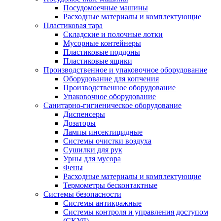
Посудомоечные машины
Расходные материалы и комплектующие
Пластиковая тара
Складские и полочные лотки
Мусорные контейнеры
Пластиковые поддоны
Пластиковые ящики
Производственное и упаковочное оборудование
Оборудование для копчения
Производственное оборудование
Упаковочное оборудование
Санитарно-гигиеническое оборудование
Диспенсеры
Дозаторы
Лампы инсектицидные
Системы очистки воздуха
Сушилки для рук
Урны для мусора
Фены
Расходные материалы и комплектующие
Термометры бесконтактные
Системы безопасности
Системы антикражные
Системы контроля и управления доступом
(СКУД)