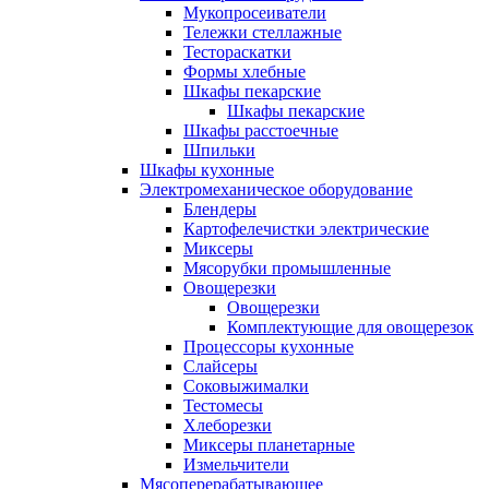
Мукопросеиватели
Тележки стеллажные
Тестораскатки
Формы хлебные
Шкафы пекарские
Шкафы пекарские
Шкафы расстоечные
Шпильки
Шкафы кухонные
Электромеханическое оборудование
Блендеры
Картофелечистки электрические
Миксеры
Мясорубки промышленные
Овощерезки
Овощерезки
Комплектующие для овощерезок
Процессоры кухонные
Слайсеры
Соковыжималки
Тестомесы
Хлеборезки
Миксеры планетарные
Измельчители
Мясоперерабатывающее