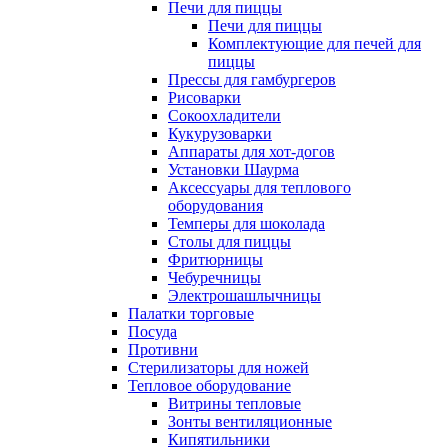
Печи для пиццы
Печи для пиццы
Комплектующие для печей для
пиццы
Прессы для гамбургеров
Рисоварки
Сокоохладители
Кукурузоварки
Аппараты для хот-догов
Установки Шаурма
Аксессуары для теплового
оборудования
Темперы для шоколада
Столы для пиццы
Фритюрницы
Чебуречницы
Электрошашлычницы
Палатки торговые
Посуда
Противни
Стерилизаторы для ножей
Тепловое оборудование
Витрины тепловые
Зонты вентиляционные
Кипятильники