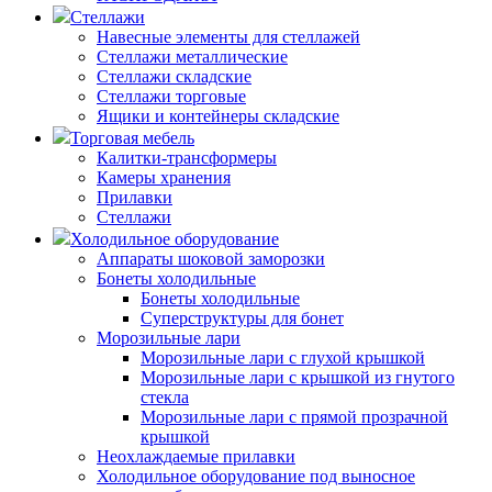
Стеллажи
Навесные элементы для стеллажей
Стеллажи металлические
Стеллажи складские
Стеллажи торговые
Ящики и контейнеры складские
Торговая мебель
Калитки-трансформеры
Камеры хранения
Прилавки
Стеллажи
Холодильное оборудование
Аппараты шоковой заморозки
Бонеты холодильные
Бонеты холодильные
Суперструктуры для бонет
Морозильные лари
Морозильные лари с глухой крышкой
Морозильные лари с крышкой из гнутого
стекла
Морозильные лари с прямой прозрачной
крышкой
Неохлаждаемые прилавки
Холодильное оборудование под выносное