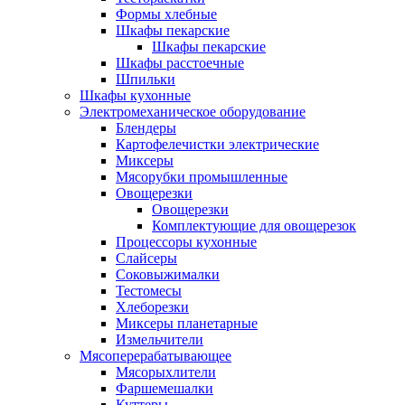
Формы хлебные
Шкафы пекарские
Шкафы пекарские
Шкафы расстоечные
Шпильки
Шкафы кухонные
Электромеханическое оборудование
Блендеры
Картофелечистки электрические
Миксеры
Мясорубки промышленные
Овощерезки
Овощерезки
Комплектующие для овощерезок
Процессоры кухонные
Слайсеры
Соковыжималки
Тестомесы
Хлеборезки
Миксеры планетарные
Измельчители
Мясоперерабатывающее
Мясорыхлители
Фаршемешалки
Куттеры