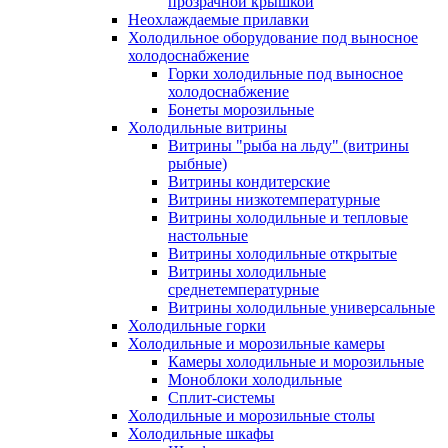
прозрачной крышкой
Неохлаждаемые прилавки
Холодильное оборудование под выносное
холодоснабжение
Горки холодильные под выносное
холодоснабжение
Бонеты морозильные
Холодильные витрины
Витрины "рыба на льду" (витрины
рыбные)
Витрины кондитерские
Витрины низкотемпературные
Витрины холодильные и тепловые
настольные
Витрины холодильные открытые
Витрины холодильные
среднетемпературные
Витрины холодильные универсальные
Холодильные горки
Холодильные и морозильные камеры
Камеры холодильные и морозильные
Моноблоки холодильные
Сплит-системы
Холодильные и морозильные столы
Холодильные шкафы