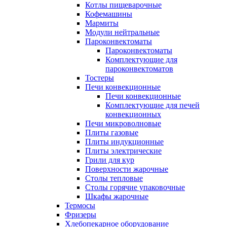
Котлы пищеварочные
Кофемашины
Мармиты
Модули нейтральные
Пароконвектоматы
Пароконвектоматы
Комплектующие для
пароконвектоматов
Тостеры
Печи конвекционные
Печи конвекционные
Комплектующие для печей
конвекционных
Печи микроволновые
Плиты газовые
Плиты индукционные
Плиты электрические
Грили для кур
Поверхности жарочные
Столы тепловые
Столы горячие упаковочные
Шкафы жарочные
Термосы
Фризеры
Хлебопекарное оборудование