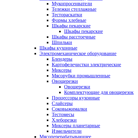
Мукопросеиватели
Тележки стеллажные
Тестораскатки
Формы хлебные
Шкафы пекарские
Шкафы пекарские
Шкафы расстоечные
Шпильки
Шкафы кухонные
Электромеханическое оборудование
Блендеры
Картофелечистки электрические
Миксеры
Мясорубки промышленные
Овощерезки
Овощерезки
Комплектующие для овощерезок
Процессоры кухонные
Слайсеры
Соковыжималки
Тестомесы
Хлеборезки
Миксеры планетарные
Измельчители
Мясоперерабатывающее