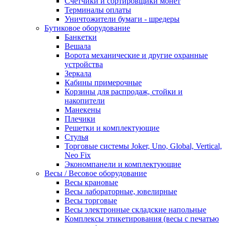
Счетчики и сортировщики монет
Терминалы оплаты
Уничтожители бумаги - шредеры
Бутиковое оборудование
Банкетки
Вешала
Ворота механические и другие охранные
устройства
Зеркала
Кабины примерочные
Корзины для распродаж, стойки и
накопители
Манекены
Плечики
Решетки и комплектующие
Стулья
Торговые системы Joker, Uno, Global, Vertical,
Neo Fix
Экономпанели и комплектующие
Весы / Весовое оборудование
Весы крановые
Весы лабораторные, ювелирные
Весы торговые
Весы электронные складские напольные
Комплексы этикетирования (весы с печатью