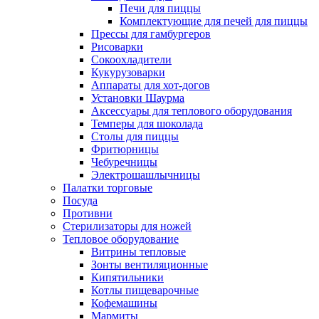
Печи для пиццы
Комплектующие для печей для пиццы
Прессы для гамбургеров
Рисоварки
Сокоохладители
Кукурузоварки
Аппараты для хот-догов
Установки Шаурма
Аксессуары для теплового оборудования
Темперы для шоколада
Столы для пиццы
Фритюрницы
Чебуречницы
Электрошашлычницы
Палатки торговые
Посуда
Противни
Стерилизаторы для ножей
Тепловое оборудование
Витрины тепловые
Зонты вентиляционные
Кипятильники
Котлы пищеварочные
Кофемашины
Мармиты