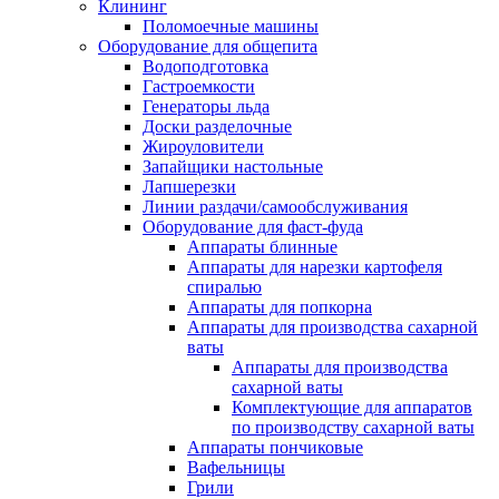
Клининг
Поломоечные машины
Оборудование для общепита
Водоподготовка
Гастроемкости
Генераторы льда
Доски разделочные
Жироуловители
Запайщики настольные
Лапшерезки
Линии раздачи/самообслуживания
Оборудование для фаст-фуда
Аппараты блинные
Аппараты для нарезки картофеля
спиралью
Аппараты для попкорна
Аппараты для производства сахарной
ваты
Аппараты для производства
сахарной ваты
Комплектующие для аппаратов
по производству сахарной ваты
Аппараты пончиковые
Вафельницы
Грили