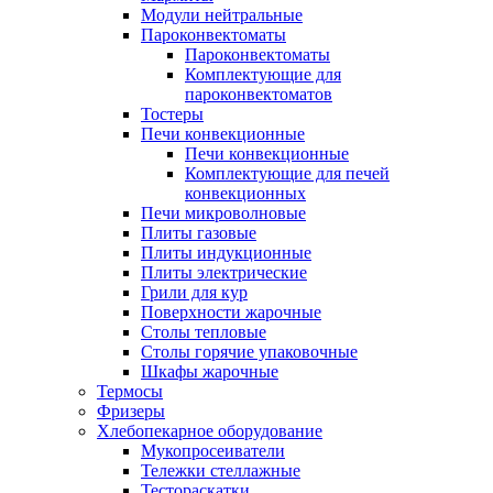
Модули нейтральные
Пароконвектоматы
Пароконвектоматы
Комплектующие для
пароконвектоматов
Тостеры
Печи конвекционные
Печи конвекционные
Комплектующие для печей
конвекционных
Печи микроволновые
Плиты газовые
Плиты индукционные
Плиты электрические
Грили для кур
Поверхности жарочные
Столы тепловые
Столы горячие упаковочные
Шкафы жарочные
Термосы
Фризеры
Хлебопекарное оборудование
Мукопросеиватели
Тележки стеллажные
Тестораскатки