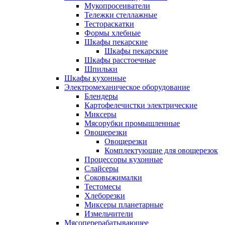
Мукопросеиватели
Тележки стеллажные
Тестораскатки
Формы хлебные
Шкафы пекарские
Шкафы пекарские
Шкафы расстоечные
Шпильки
Шкафы кухонные
Электромеханическое оборудование
Блендеры
Картофелечистки электрические
Миксеры
Мясорубки промышленные
Овощерезки
Овощерезки
Комплектующие для овощерезок
Процессоры кухонные
Слайсеры
Соковыжималки
Тестомесы
Хлеборезки
Миксеры планетарные
Измельчители
Мясоперерабатывающее