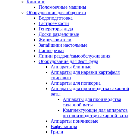
Клининг
Поломоечные машины
Оборудование для общепита
Водоподготовка
Гастроемкости
Генераторы льда
Доски разделочные
Жироуловители
Запайщики настольные
Лапшерезки
Линии раздачи/самообслуживания
Оборудование для фаст-фуда
Аппараты блинные
Аппараты для нарезки картофеля
спиралью
Аппараты для попкорна
Аппараты для производства сахарной
ваты
Аппараты для производства
сахарной ваты
Комплектующие для аппаратов
по производству сахарной ваты
Аппараты пончиковые
Вафельницы
Грили