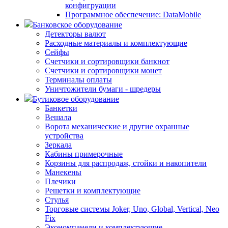
конфигруации
Программное обеспечение: DataMobile
Банковское оборудование
Детекторы валют
Расходные материалы и комплектующие
Сейфы
Счетчики и сортировщики банкнот
Счетчики и сортировщики монет
Терминалы оплаты
Уничтожители бумаги - шредеры
Бутиковое оборудование
Банкетки
Вешала
Ворота механические и другие охранные
устройства
Зеркала
Кабины примерочные
Корзины для распродаж, стойки и накопители
Манекены
Плечики
Решетки и комплектующие
Стулья
Торговые системы Joker, Uno, Global, Vertical, Neo
Fix
Экономпанели и комплектующие