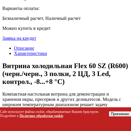
Варианты оплаты:
Безналичный расчет, Наличный расчет
Можно купить в кредит
Заявка на кредит
Описание
Характеристики
Витрина холодильная Flex 60 SZ (R600)
(черн./черн., 3 полки, 2 ЦД, 3 Led,
контрол., -8...+8 °C)
Компактная настольная витрина для демонстрации и
хранения икры, пресервов и других деликатесов. Модель с
широким температурным диапазоном решает задачу
привлекательной выкладки скоропортящейся продукции,
Сайт использует файлы cookie, обрабатываемые Вашим браузером.
Принимаю
сохраняя её свежесть и товарный вид.
Подробнее в
Политике обработки cookie
.
Кому подойдет этот товар