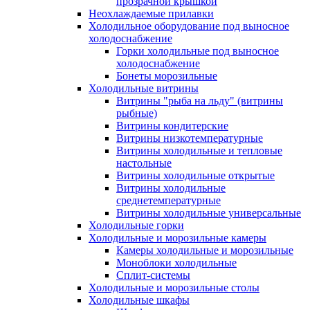
прозрачной крышкой
Неохлаждаемые прилавки
Холодильное оборудование под выносное
холодоснабжение
Горки холодильные под выносное
холодоснабжение
Бонеты морозильные
Холодильные витрины
Витрины "рыба на льду" (витрины
рыбные)
Витрины кондитерские
Витрины низкотемпературные
Витрины холодильные и тепловые
настольные
Витрины холодильные открытые
Витрины холодильные
среднетемпературные
Витрины холодильные универсальные
Холодильные горки
Холодильные и морозильные камеры
Камеры холодильные и морозильные
Моноблоки холодильные
Сплит-системы
Холодильные и морозильные столы
Холодильные шкафы