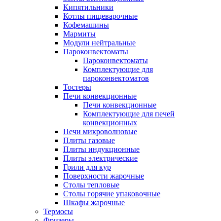
Кипятильники
Котлы пищеварочные
Кофемашины
Мармиты
Модули нейтральные
Пароконвектоматы
Пароконвектоматы
Комплектующие для
пароконвектоматов
Тостеры
Печи конвекционные
Печи конвекционные
Комплектующие для печей
конвекционных
Печи микроволновые
Плиты газовые
Плиты индукционные
Плиты электрические
Грили для кур
Поверхности жарочные
Столы тепловые
Столы горячие упаковочные
Шкафы жарочные
Термосы
Фризеры