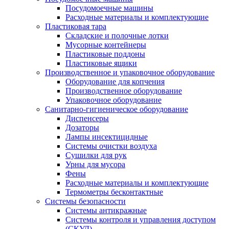
Посудомоечные машины
Расходные материалы и комплектующие
Пластиковая тара
Складские и полочные лотки
Мусорные контейнеры
Пластиковые поддоны
Пластиковые ящики
Производственное и упаковочное оборудование
Оборудование для копчения
Производственное оборудование
Упаковочное оборудование
Санитарно-гигиеническое оборудование
Диспенсеры
Дозаторы
Лампы инсектицидные
Системы очистки воздуха
Сушилки для рук
Урны для мусора
Фены
Расходные материалы и комплектующие
Термометры бесконтактные
Системы безопасности
Системы антикражные
Системы контроля и управления доступом
(СКУД)