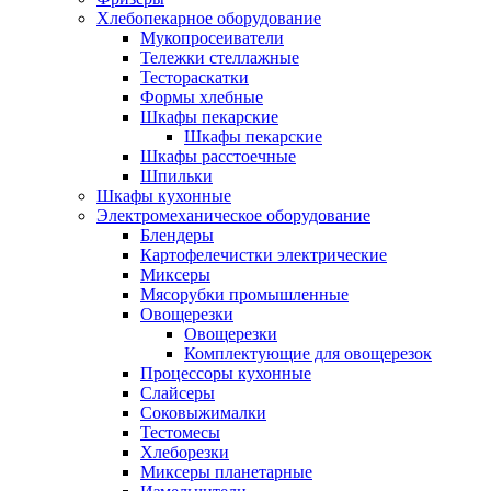
Хлебопекарное оборудование
Мукопросеиватели
Тележки стеллажные
Тестораскатки
Формы хлебные
Шкафы пекарские
Шкафы пекарские
Шкафы расстоечные
Шпильки
Шкафы кухонные
Электромеханическое оборудование
Блендеры
Картофелечистки электрические
Миксеры
Мясорубки промышленные
Овощерезки
Овощерезки
Комплектующие для овощерезок
Процессоры кухонные
Слайсеры
Соковыжималки
Тестомесы
Хлеборезки
Миксеры планетарные