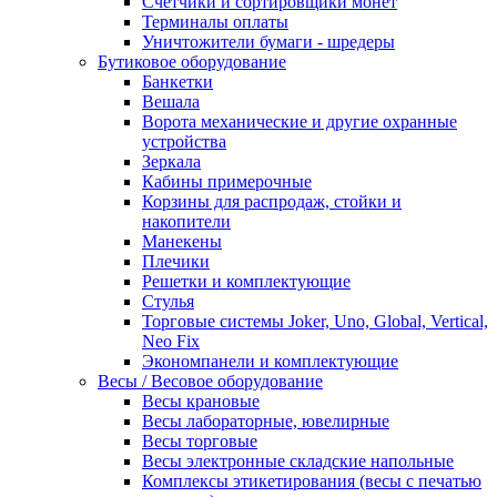
Счетчики и сортировщики монет
Терминалы оплаты
Уничтожители бумаги - шредеры
Бутиковое оборудование
Банкетки
Вешала
Ворота механические и другие охранные
устройства
Зеркала
Кабины примерочные
Корзины для распродаж, стойки и
накопители
Манекены
Плечики
Решетки и комплектующие
Стулья
Торговые системы Joker, Uno, Global, Vertical,
Neo Fix
Экономпанели и комплектующие
Весы / Весовое оборудование
Весы крановые
Весы лабораторные, ювелирные
Весы торговые
Весы электронные складские напольные
Комплексы этикетирования (весы с печатью