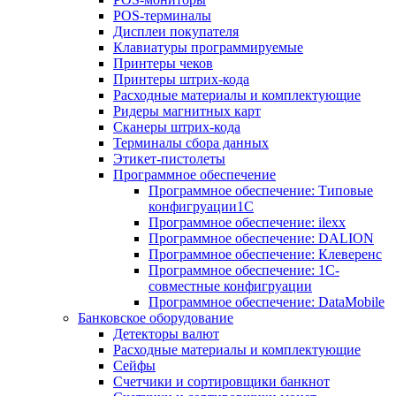
POS-терминалы
Дисплеи покупателя
Клавиатуры программируемые
Принтеры чеков
Принтеры штрих-кода
Расходные материалы и комплектующие
Ридеры магнитных карт
Сканеры штрих-кода
Терминалы сбора данных
Этикет-пистолеты
Программное обеспечение
Программное обеспечение: Типовые
конфигруации1С
Программное обеспечение: ilexx
Программное обеспечение: DALION
Программное обеспечение: Клеверенс
Программное обеспечение: 1С-
совместные конфигруации
Программное обеспечение: DataMobile
Банковское оборудование
Детекторы валют
Расходные материалы и комплектующие
Сейфы
Счетчики и сортировщики банкнот