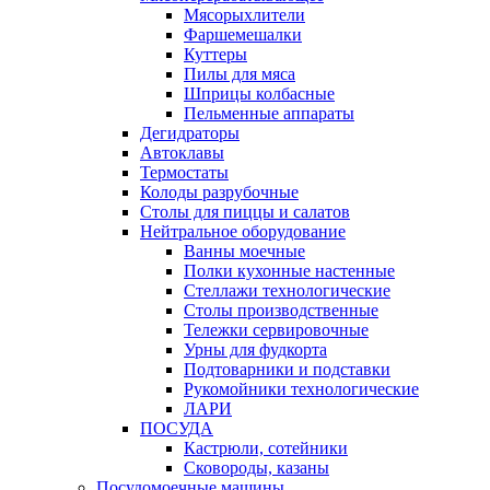
Мясорыхлители
Фаршемешалки
Куттеры
Пилы для мяса
Шприцы колбасные
Пельменные аппараты
Дегидраторы
Автоклавы
Термостаты
Колоды разрубочные
Столы для пиццы и салатов
Нейтральное оборудование
Ванны моечные
Полки кухонные настенные
Стеллажи технологические
Столы производственные
Тележки сервировочные
Урны для фудкорта
Подтоварники и подставки
Рукомойники технологические
ЛАРИ
ПОСУДА
Кастрюли, сотейники
Сковороды, казаны
Посудомоечные машины