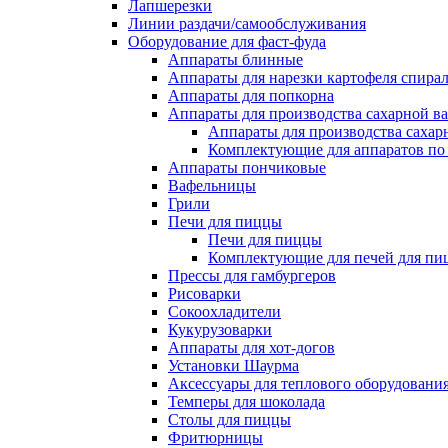
Лапшерезки
Линии раздачи/самообслуживания
Оборудование для фаст-фуда
Аппараты блинные
Аппараты для нарезки картофеля спира
Аппараты для попкорна
Аппараты для производства сахарной в
Аппараты для производства сахар
Комплектующие для аппаратов по 
Аппараты пончиковые
Вафельницы
Грили
Печи для пиццы
Печи для пиццы
Комплектующие для печей для пи
Прессы для гамбургеров
Рисоварки
Сокоохладители
Кукурузоварки
Аппараты для хот-догов
Установки Шаурма
Аксессуары для теплового оборудовани
Темперы для шоколада
Столы для пиццы
Фритюрницы