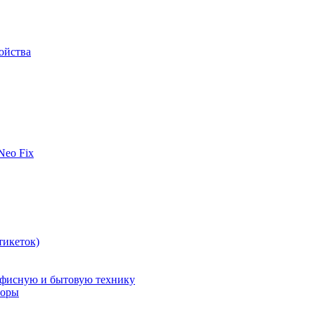
ойства
 Neo Fix
тикеток)
офисную и бытовую технику
поры