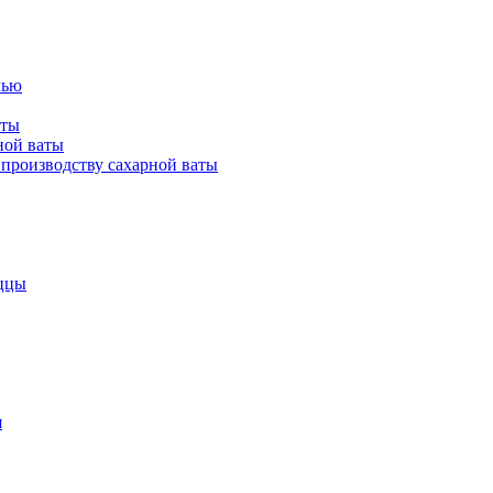
лью
аты
ной ваты
производству сахарной ваты
ццы
я