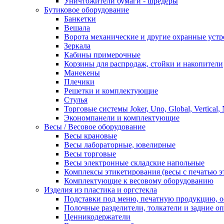
Уничтожители бумаги - шредеры
Бутиковое оборудование
Банкетки
Вешала
Ворота механические и другие охранные устр
Зеркала
Кабины примерочные
Корзины для распродаж, стойки и накопители
Манекены
Плечики
Решетки и комплектующие
Стулья
Торговые системы Joker, Uno, Global, Vertical,
Экономпанели и комплектующие
Весы / Весовое оборудование
Весы крановые
Весы лабораторные, ювелирные
Весы торговые
Весы электронные складские напольные
Комплексы этикетирования (весы с печатью э
Комплектующие к весовому оборудованию
Изделия из пластика и оргстекла
Подставки под меню, печатную продукцию, 
Полочные разделители, толкатели и задние о
Ценникодержатели