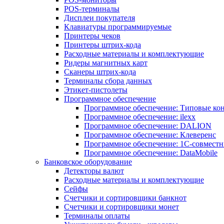
POS-терминалы
Дисплеи покупателя
Клавиатуры программируемые
Принтеры чеков
Принтеры штрих-кода
Расходные материалы и комплектующие
Ридеры магнитных карт
Сканеры штрих-кода
Терминалы сбора данных
Этикет-пистолеты
Программное обеспечение
Программное обеспечение: Типовые к
Программное обеспечение: ilexx
Программное обеспечение: DALION
Программное обеспечение: Клеверенс
Программное обеспечение: 1С-совмест
Программное обеспечение: DataMobile
Банковское оборудование
Детекторы валют
Расходные материалы и комплектующие
Сейфы
Счетчики и сортировщики банкнот
Счетчики и сортировщики монет
Терминалы оплаты