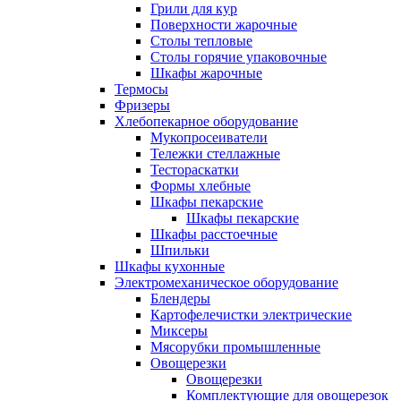
Грили для кур
Поверхности жарочные
Столы тепловые
Столы горячие упаковочные
Шкафы жарочные
Термосы
Фризеры
Хлебопекарное оборудование
Мукопросеиватели
Тележки стеллажные
Тестораскатки
Формы хлебные
Шкафы пекарские
Шкафы пекарские
Шкафы расстоечные
Шпильки
Шкафы кухонные
Электромеханическое оборудование
Блендеры
Картофелечистки электрические
Миксеры
Мясорубки промышленные
Овощерезки
Овощерезки
Комплектующие для овощерезок