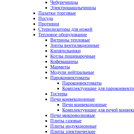
Чебуречницы
Электрошашлычницы
Палатки торговые
Посуда
Противни
Стерилизаторы для ножей
Тепловое оборудование
Витрины тепловые
Зонты вентиляционные
Кипятильники
Котлы пищеварочные
Кофемашины
Мармиты
Модули нейтральные
Пароконвектоматы
Пароконвектоматы
Комплектующие для пароконвекто
Тостеры
Печи конвекционные
Печи конвекционные
Комплектующие для печей конве
Печи микроволновые
Плиты газовые
Плиты индукционные
Плиты электрические