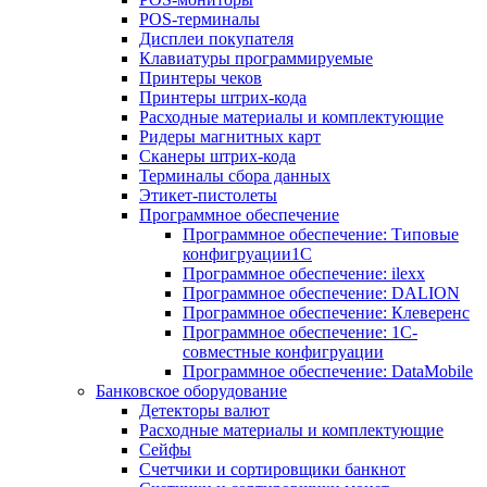
POS-терминалы
Дисплеи покупателя
Клавиатуры программируемые
Принтеры чеков
Принтеры штрих-кода
Расходные материалы и комплектующие
Ридеры магнитных карт
Сканеры штрих-кода
Терминалы сбора данных
Этикет-пистолеты
Программное обеспечение
Программное обеспечение: Типовые
конфигруации1С
Программное обеспечение: ilexx
Программное обеспечение: DALION
Программное обеспечение: Клеверенс
Программное обеспечение: 1С-
совместные конфигруации
Программное обеспечение: DataMobile
Банковское оборудование
Детекторы валют
Расходные материалы и комплектующие
Сейфы
Счетчики и сортировщики банкнот