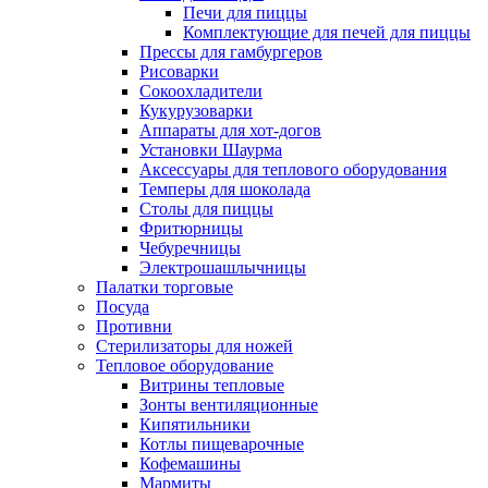
Печи для пиццы
Комплектующие для печей для пиццы
Прессы для гамбургеров
Рисоварки
Сокоохладители
Кукурузоварки
Аппараты для хот-догов
Установки Шаурма
Аксессуары для теплового оборудования
Темперы для шоколада
Столы для пиццы
Фритюрницы
Чебуречницы
Электрошашлычницы
Палатки торговые
Посуда
Противни
Стерилизаторы для ножей
Тепловое оборудование
Витрины тепловые
Зонты вентиляционные
Кипятильники
Котлы пищеварочные
Кофемашины
Мармиты