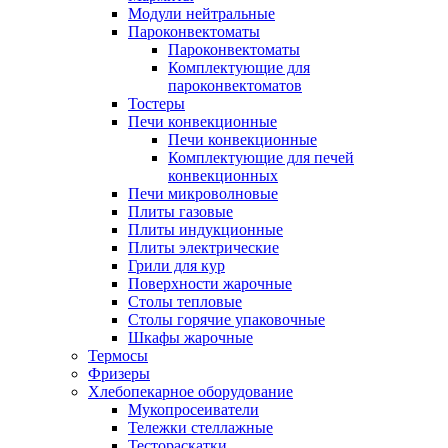
Модули нейтральные
Пароконвектоматы
Пароконвектоматы
Комплектующие для
пароконвектоматов
Тостеры
Печи конвекционные
Печи конвекционные
Комплектующие для печей
конвекционных
Печи микроволновые
Плиты газовые
Плиты индукционные
Плиты электрические
Грили для кур
Поверхности жарочные
Столы тепловые
Столы горячие упаковочные
Шкафы жарочные
Термосы
Фризеры
Хлебопекарное оборудование
Мукопросеиватели
Тележки стеллажные
Тестораскатки