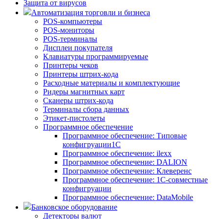
Защита от вирусов
Автоматизация торговли и бизнеса
POS-компьютеры
POS-мониторы
POS-терминалы
Дисплеи покупателя
Клавиатуры программируемые
Принтеры чеков
Принтеры штрих-кода
Расходные материалы и комплектующие
Ридеры магнитных карт
Сканеры штрих-кода
Терминалы сбора данных
Этикет-пистолеты
Программное обеспечение
Программное обеспечение: Типовые
конфигруации1С
Программное обеспечение: ilexx
Программное обеспечение: DALION
Программное обеспечение: Клеверенс
Программное обеспечение: 1С-совместные
конфигруации
Программное обеспечение: DataMobile
Банковское оборудование
Детекторы валют