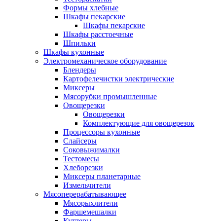
Формы хлебные
Шкафы пекарские
Шкафы пекарские
Шкафы расстоечные
Шпильки
Шкафы кухонные
Электромеханическое оборудование
Блендеры
Картофелечистки электрические
Миксеры
Мясорубки промышленные
Овощерезки
Овощерезки
Комплектующие для овощерезок
Процессоры кухонные
Слайсеры
Соковыжималки
Тестомесы
Хлеборезки
Миксеры планетарные
Измельчители
Мясоперерабатывающее
Мясорыхлители
Фаршемешалки
Куттеры