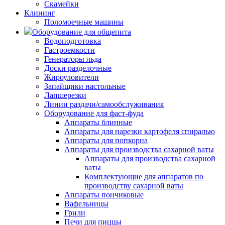
Скамейки
Клининг
Поломоечные машины
Оборудование для общепита
Водоподготовка
Гастроемкости
Генераторы льда
Доски разделочные
Жироуловители
Запайщики настольные
Лапшерезки
Линии раздачи/самообслуживания
Оборудование для фаст-фуда
Аппараты блинные
Аппараты для нарезки картофеля спиралью
Аппараты для попкорна
Аппараты для производства сахарной ваты
Аппараты для производства сахарной
ваты
Комплектующие для аппаратов по
производству сахарной ваты
Аппараты пончиковые
Вафельницы
Грили
Печи для пиццы