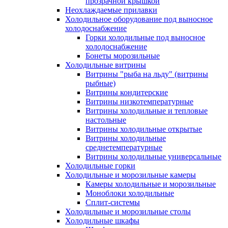
прозрачной крышкой
Неохлаждаемые прилавки
Холодильное оборудование под выносное
холодоснабжение
Горки холодильные под выносное
холодоснабжение
Бонеты морозильные
Холодильные витрины
Витрины "рыба на льду" (витрины
рыбные)
Витрины кондитерские
Витрины низкотемпературные
Витрины холодильные и тепловые
настольные
Витрины холодильные открытые
Витрины холодильные
среднетемпературные
Витрины холодильные универсальные
Холодильные горки
Холодильные и морозильные камеры
Камеры холодильные и морозильные
Моноблоки холодильные
Сплит-системы
Холодильные и морозильные столы
Холодильные шкафы