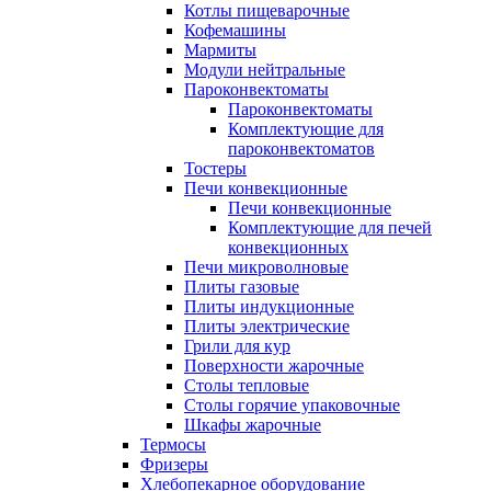
Котлы пищеварочные
Кофемашины
Мармиты
Модули нейтральные
Пароконвектоматы
Пароконвектоматы
Комплектующие для
пароконвектоматов
Тостеры
Печи конвекционные
Печи конвекционные
Комплектующие для печей
конвекционных
Печи микроволновые
Плиты газовые
Плиты индукционные
Плиты электрические
Грили для кур
Поверхности жарочные
Столы тепловые
Столы горячие упаковочные
Шкафы жарочные
Термосы
Фризеры
Хлебопекарное оборудование