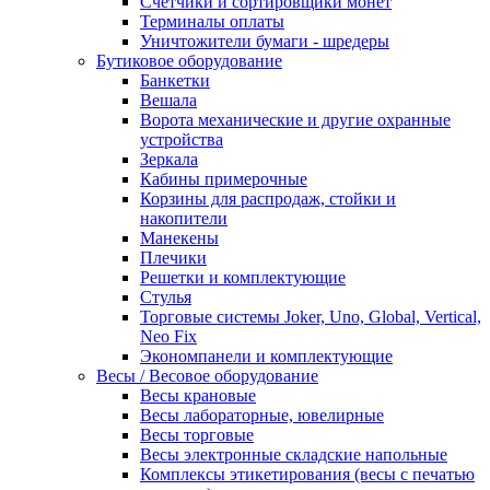
Счетчики и сортировщики монет
Терминалы оплаты
Уничтожители бумаги - шредеры
Бутиковое оборудование
Банкетки
Вешала
Ворота механические и другие охранные
устройства
Зеркала
Кабины примерочные
Корзины для распродаж, стойки и
накопители
Манекены
Плечики
Решетки и комплектующие
Стулья
Торговые системы Joker, Uno, Global, Vertical,
Neo Fix
Экономпанели и комплектующие
Весы / Весовое оборудование
Весы крановые
Весы лабораторные, ювелирные
Весы торговые
Весы электронные складские напольные
Комплексы этикетирования (весы с печатью