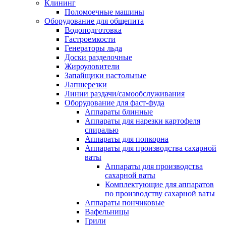
Клининг
Поломоечные машины
Оборудование для общепита
Водоподготовка
Гастроемкости
Генераторы льда
Доски разделочные
Жироуловители
Запайщики настольные
Лапшерезки
Линии раздачи/самообслуживания
Оборудование для фаст-фуда
Аппараты блинные
Аппараты для нарезки картофеля
спиралью
Аппараты для попкорна
Аппараты для производства сахарной
ваты
Аппараты для производства
сахарной ваты
Комплектующие для аппаратов
по производству сахарной ваты
Аппараты пончиковые
Вафельницы
Грили