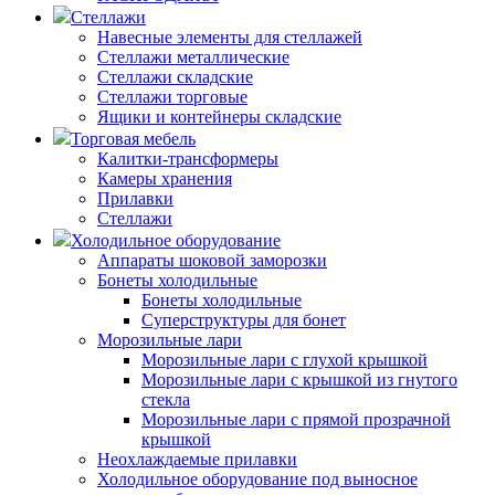
Стеллажи
Навесные элементы для стеллажей
Стеллажи металлические
Стеллажи складские
Стеллажи торговые
Ящики и контейнеры складские
Торговая мебель
Калитки-трансформеры
Камеры хранения
Прилавки
Стеллажи
Холодильное оборудование
Аппараты шоковой заморозки
Бонеты холодильные
Бонеты холодильные
Суперструктуры для бонет
Морозильные лари
Морозильные лари с глухой крышкой
Морозильные лари с крышкой из гнутого
стекла
Морозильные лари с прямой прозрачной
крышкой
Неохлаждаемые прилавки
Холодильное оборудование под выносное