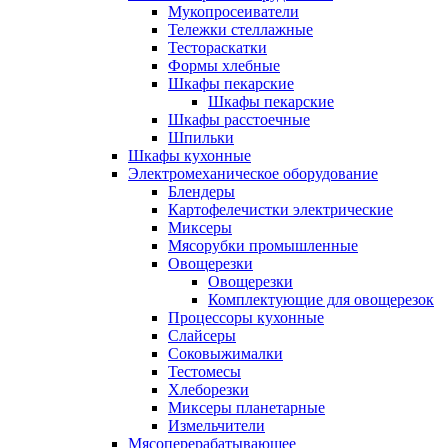
Мукопросеиватели
Тележки стеллажные
Тестораскатки
Формы хлебные
Шкафы пекарские
Шкафы пекарские
Шкафы расстоечные
Шпильки
Шкафы кухонные
Электромеханическое оборудование
Блендеры
Картофелечистки электрические
Миксеры
Мясорубки промышленные
Овощерезки
Овощерезки
Комплектующие для овощерезок
Процессоры кухонные
Слайсеры
Соковыжималки
Тестомесы
Хлеборезки
Миксеры планетарные
Измельчители
Мясоперерабатывающее