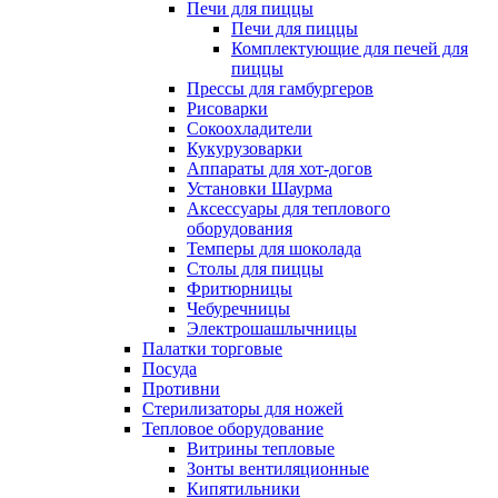
Печи для пиццы
Печи для пиццы
Комплектующие для печей для
пиццы
Прессы для гамбургеров
Рисоварки
Сокоохладители
Кукурузоварки
Аппараты для хот-догов
Установки Шаурма
Аксессуары для теплового
оборудования
Темперы для шоколада
Столы для пиццы
Фритюрницы
Чебуречницы
Электрошашлычницы
Палатки торговые
Посуда
Противни
Стерилизаторы для ножей
Тепловое оборудование
Витрины тепловые
Зонты вентиляционные
Кипятильники