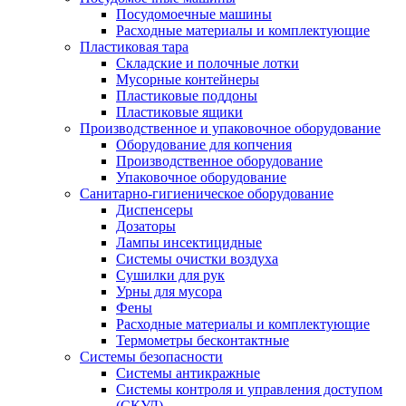
Посудомоечные машины
Расходные материалы и комплектующие
Пластиковая тара
Складские и полочные лотки
Мусорные контейнеры
Пластиковые поддоны
Пластиковые ящики
Производственное и упаковочное оборудование
Оборудование для копчения
Производственное оборудование
Упаковочное оборудование
Санитарно-гигиеническое оборудование
Диспенсеры
Дозаторы
Лампы инсектицидные
Системы очистки воздуха
Сушилки для рук
Урны для мусора
Фены
Расходные материалы и комплектующие
Термометры бесконтактные
Системы безопасности
Системы антикражные
Системы контроля и управления доступом
(СКУД)