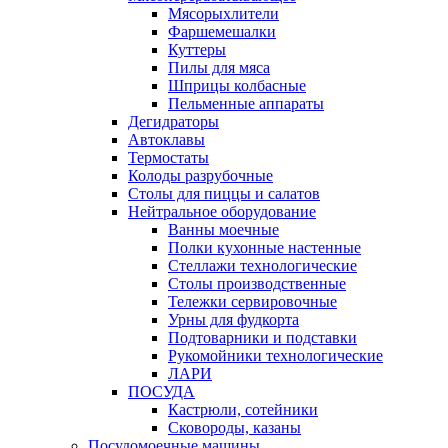
Мясорыхлители
Фаршемешалки
Куттеры
Пилы для мяса
Шприцы колбасные
Пельменные аппараты
Дегидраторы
Автоклавы
Термостаты
Колоды разрубочные
Столы для пиццы и салатов
Нейтральное оборудование
Ванны моечные
Полки кухонные настенные
Стеллажи технологические
Столы производственные
Тележки сервировочные
Урны для фудкорта
Подтоварники и подставки
Рукомойники технологические
ЛАРИ
ПОСУДА
Кастрюли, сотейники
Сковороды, казаны
Посудомоечные машины