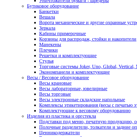
Уничтожители бумаги - шредеры
Бутиковое оборудование
Банкетки
Вешала
Ворота механические и другие охранные устр
Зеркала
Кабины примерочные
Корзины для распродаж, стойки и накопители
Манекены
Плечики
Решетки и комплектующие
Стулья
Торговые системы Joker, Uno, Global, Vertical,
Экономпанели и комплектующие
Весы / Весовое оборудование
Весы крановые
Весы лабораторные, ювелирные
Весы торговые
Весы электронные складские напольные
Комплексы этикетирования (весы с печатью э
Комплектующие к весовому оборудованию
Изделия из пластика и оргстекла
Подставки под меню, печатную продукцию, 
Полочные разделители, толкатели и задние о
Ценникодержатели