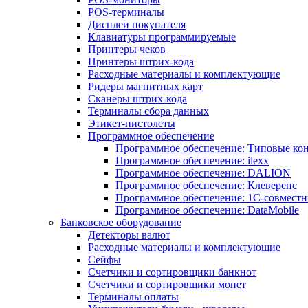
POS-терминалы
Дисплеи покупателя
Клавиатуры программируемые
Принтеры чеков
Принтеры штрих-кода
Расходные материалы и комплектующие
Ридеры магнитных карт
Сканеры штрих-кода
Терминалы сбора данных
Этикет-пистолеты
Программное обеспечение
Программное обеспечение: Типовые к
Программное обеспечение: ilexx
Программное обеспечение: DALION
Программное обеспечение: Клеверенс
Программное обеспечение: 1С-совмест
Программное обеспечение: DataMobile
Банковское оборудование
Детекторы валют
Расходные материалы и комплектующие
Сейфы
Счетчики и сортировщики банкнот
Счетчики и сортировщики монет
Терминалы оплаты