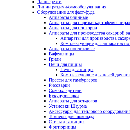
Лапшерезки
Линии раздачи/самообслуживания
Оборудование для фаст-фуда
Аппараты блинные
Аппараты для нарезки картофеля спира
Аппараты для попкорна
Аппараты для производства сахарной в
Аппараты для производства сахар
Комплектующие для аппаратов по 
Аппараты пончиковые
Вафельницы
Грили
Печи для пиццы
Печи для пиццы
Комплектующие для печей для пи
Прессы для гамбургеров
Рисоварки
Сокоохладители
Кукурузоварки
Аппараты для хот-догов
Установки Шаурма
Аксессуары для теплового оборудовани
Темперы для шоколада
Столы для пиццы
Фритюрницы