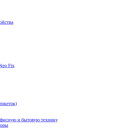
ойства
 Neo Fix
тикеток)
офисную и бытовую технику
поры