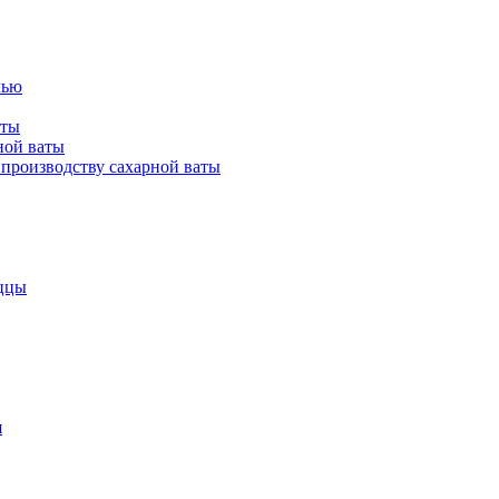
лью
аты
ной ваты
производству сахарной ваты
ццы
я