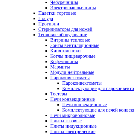
Чебуречницы
Электрошашлычницы
Палатки торговые
Посуда
Противни
Стерилизаторы для ножей
Тепловое оборудование
Витрины тепловые
Зонты вентиляционные
Кипятильники
Котлы пищеварочные
Кофемашины
Мармиты
Модули нейтральные
Пароконвектоматы
Пароконвектоматы
Комплектующие для пароконвекто
Тостеры
Печи конвекционные
Печи конвекционные
Комплектующие для печей конве
Печи микроволновые
Плиты газовые
Плиты индукционные
Плиты электрические