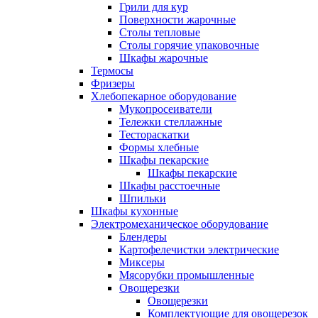
Грили для кур
Поверхности жарочные
Столы тепловые
Столы горячие упаковочные
Шкафы жарочные
Термосы
Фризеры
Хлебопекарное оборудование
Мукопросеиватели
Тележки стеллажные
Тестораскатки
Формы хлебные
Шкафы пекарские
Шкафы пекарские
Шкафы расстоечные
Шпильки
Шкафы кухонные
Электромеханическое оборудование
Блендеры
Картофелечистки электрические
Миксеры
Мясорубки промышленные
Овощерезки
Овощерезки
Комплектующие для овощерезок