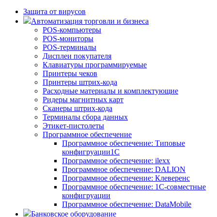
Защита от вирусов
Автоматизация торговли и бизнеса
POS-компьютеры
POS-мониторы
POS-терминалы
Дисплеи покупателя
Клавиатуры программируемые
Принтеры чеков
Принтеры штрих-кода
Расходные материалы и комплектующие
Ридеры магнитных карт
Сканеры штрих-кода
Терминалы сбора данных
Этикет-пистолеты
Программное обеспечение
Программное обеспечение: Типовые
конфигруации1С
Программное обеспечение: ilexx
Программное обеспечение: DALION
Программное обеспечение: Клеверенс
Программное обеспечение: 1С-совместные
конфигруации
Программное обеспечение: DataMobile
Банковское оборудование