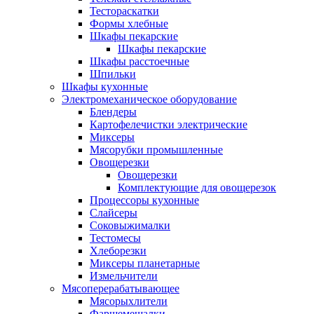
Тестораскатки
Формы хлебные
Шкафы пекарские
Шкафы пекарские
Шкафы расстоечные
Шпильки
Шкафы кухонные
Электромеханическое оборудование
Блендеры
Картофелечистки электрические
Миксеры
Мясорубки промышленные
Овощерезки
Овощерезки
Комплектующие для овощерезок
Процессоры кухонные
Слайсеры
Соковыжималки
Тестомесы
Хлеборезки
Миксеры планетарные
Измельчители
Мясоперерабатывающее
Мясорыхлители
Фаршемешалки