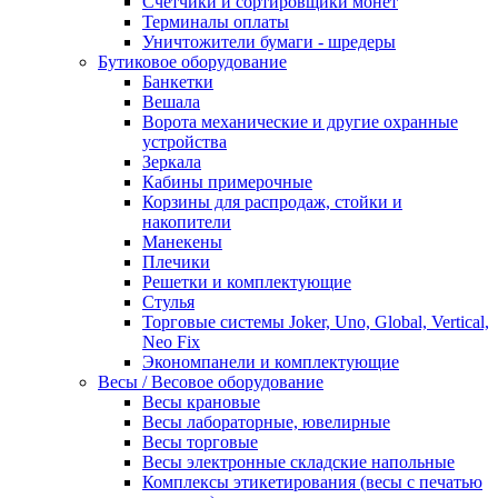
Счетчики и сортировщики монет
Терминалы оплаты
Уничтожители бумаги - шредеры
Бутиковое оборудование
Банкетки
Вешала
Ворота механические и другие охранные
устройства
Зеркала
Кабины примерочные
Корзины для распродаж, стойки и
накопители
Манекены
Плечики
Решетки и комплектующие
Стулья
Торговые системы Joker, Uno, Global, Vertical,
Neo Fix
Экономпанели и комплектующие
Весы / Весовое оборудование
Весы крановые
Весы лабораторные, ювелирные
Весы торговые
Весы электронные складские напольные
Комплексы этикетирования (весы с печатью