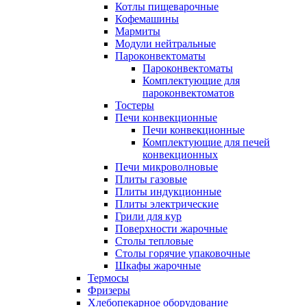
Котлы пищеварочные
Кофемашины
Мармиты
Модули нейтральные
Пароконвектоматы
Пароконвектоматы
Комплектующие для
пароконвектоматов
Тостеры
Печи конвекционные
Печи конвекционные
Комплектующие для печей
конвекционных
Печи микроволновые
Плиты газовые
Плиты индукционные
Плиты электрические
Грили для кур
Поверхности жарочные
Столы тепловые
Столы горячие упаковочные
Шкафы жарочные
Термосы
Фризеры
Хлебопекарное оборудование