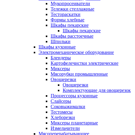
Мукопросеиватели
Тележки стеллажные
Тестораскатки
Формы хлебные
Шкафы пекарские
Шкафы пекарские
Шкафы расстоечные
Шпильки
Шкафы кухонные
Электромеханическое оборудование
Блендеры
Картофелечистки электрические
Миксеры
Мясорубки промышленные
Овощерезки
Овощерезки
Комплектующие для овощерезок
Процессоры кухонные
Слайсеры
Соковыжималки
Тестомесы
Хлеборезки
Миксеры планетарные
Измельчители
Мясоперерабатывающее