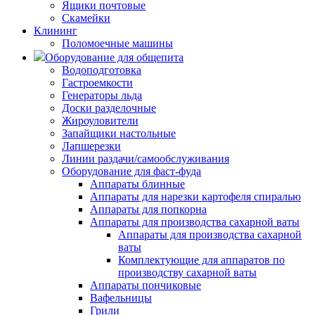
Ящики почтовые
Скамейки
Клининг
Поломоечные машины
Оборудование для общепита
Водоподготовка
Гастроемкости
Генераторы льда
Доски разделочные
Жироуловители
Запайщики настольные
Лапшерезки
Линии раздачи/самообслуживания
Оборудование для фаст-фуда
Аппараты блинные
Аппараты для нарезки картофеля спиралью
Аппараты для попкорна
Аппараты для производства сахарной ваты
Аппараты для производства сахарной
ваты
Комплектующие для аппаратов по
производству сахарной ваты
Аппараты пончиковые
Вафельницы
Грили