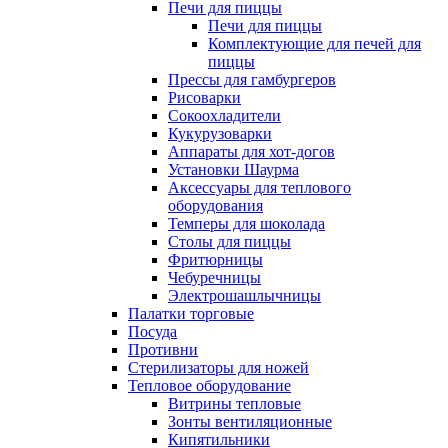
Печи для пиццы
Печи для пиццы
Комплектующие для печей для
пиццы
Прессы для гамбургеров
Рисоварки
Сокоохладители
Кукурузоварки
Аппараты для хот-догов
Установки Шаурма
Аксессуары для теплового
оборудования
Темперы для шоколада
Столы для пиццы
Фритюрницы
Чебуречницы
Электрошашлычницы
Палатки торговые
Посуда
Противни
Стерилизаторы для ножей
Тепловое оборудование
Витрины тепловые
Зонты вентиляционные
Кипятильники