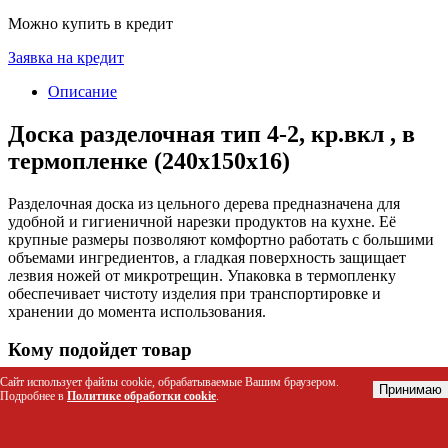
Можно купить в кредит
Заявка на кредит
Описание
Доска разделочная тип 4-2, кр.вкл , в
термопленке (240х150х16)
Разделочная доска из цельного дерева предназначена для
удобной и гигиеничной нарезки продуктов на кухне. Её
крупные размеры позволяют комфортно работать с большими
объемами ингредиентов, а гладкая поверхность защищает
лезвия ножей от микротрещин. Упаковка в термопленку
обеспечивает чистоту изделия при транспортировке и
хранении до момента использования.
Кому подойдет товар
Сайт использует файлы cookie, обрабатываемые Вашим браузером.
Домохозяйкам для ежедневной подготовки обедов и
Принимаю
Подробнее в
Политике обработки cookie
.
ужинов
Профессиональным поварам и шеф-поварам в
ресторанах и кафе