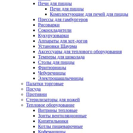
Печи для пиццы
Печи для пиццы
Комплектующие для печей для пиццы
Прессы для гамбургеров
Рисоварки
Сокоохладители
Кукурузоварки
Аппараты для хот-догов
Установки Шаурма
Аксессуары для теплового оборудования
Темперы для шоколада
Столы для пиццы
Фритюрницы
Чебуречницы
Электрошашлычницы
Палатки торговые
Посуда
Противни
Стерилизаторы для ножей
Тепловое оборудование
Витрины тепловые
Зонты вентиляционные
Кипятильники
Котлы пищеварочные
Кофемашины