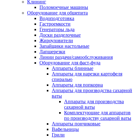
Клининг
Поломоечные машины
Оборудование для общепита
Водоподготовка
Гастроемкости
Генераторы льда
Доски разделочные
Жироуловители
Запайщики настольные
Лапшерезки
Линии раздачи/самообслуживания
Оборудование для фаст-фуда
Аппараты блинные
Аппараты для нарезки картофеля
спиралью
Аппараты для попкорна
Аппараты для производства сахарной
ваты
Аппараты для производства
сахарной ваты
Комплектующие для аппаратов
по производству сахарной ваты
Аппараты пончиковые
Вафельницы
Грили