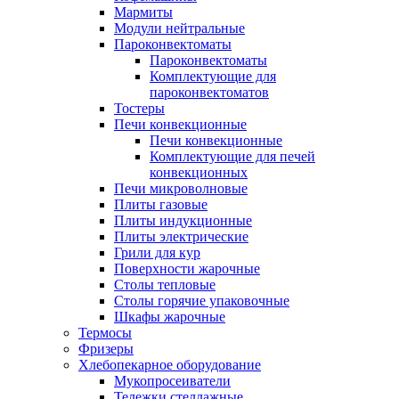
Мармиты
Модули нейтральные
Пароконвектоматы
Пароконвектоматы
Комплектующие для
пароконвектоматов
Тостеры
Печи конвекционные
Печи конвекционные
Комплектующие для печей
конвекционных
Печи микроволновые
Плиты газовые
Плиты индукционные
Плиты электрические
Грили для кур
Поверхности жарочные
Столы тепловые
Столы горячие упаковочные
Шкафы жарочные
Термосы
Фризеры
Хлебопекарное оборудование
Мукопросеиватели
Тележки стеллажные