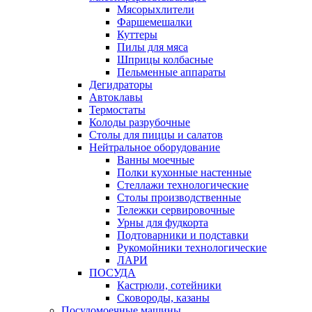
Мясорыхлители
Фаршемешалки
Куттеры
Пилы для мяса
Шприцы колбасные
Пельменные аппараты
Дегидраторы
Автоклавы
Термостаты
Колоды разрубочные
Столы для пиццы и салатов
Нейтральное оборудование
Ванны моечные
Полки кухонные настенные
Стеллажи технологические
Столы производственные
Тележки сервировочные
Урны для фудкорта
Подтоварники и подставки
Рукомойники технологические
ЛАРИ
ПОСУДА
Кастрюли, сотейники
Сковороды, казаны
Посудомоечные машины