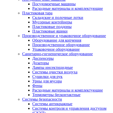
Посудомоечные машины
Расходные материалы и комплектующие
Пластиковая тара
Складские и полочные лотки
Мусорные контейнеры
Пластиковые поддоны
Пластиковые ящики
Производственное и упаковочное оборудование
Оборудование для копчения
Производственное оборудование
Упаковочное оборудование
Санитарно-гигиеническое оборудование
Диспенсеры
Дозаторы
Лампы инсектицидные
Системы очистки воздуха
Сушилки для рук
Урны для мусора
Фены
Расходные материалы и комплектующие
Термометры бесконтактные
Системы безопасности
Системы антикражные
Системы контроля и управления доступом
(СКУД)