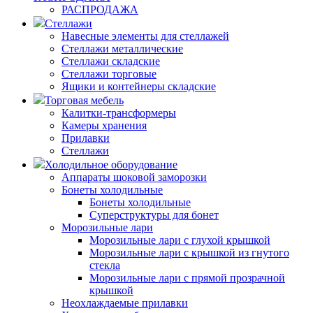
РАСПРОДАЖА
Стеллажи
Навесные элементы для стеллажей
Стеллажи металлические
Стеллажи складские
Стеллажи торговые
Ящики и контейнеры складские
Торговая мебель
Калитки-трансформеры
Камеры хранения
Прилавки
Стеллажи
Холодильное оборудование
Аппараты шоковой заморозки
Бонеты холодильные
Бонеты холодильные
Суперструктуры для бонет
Морозильные лари
Морозильные лари с глухой крышкой
Морозильные лари с крышкой из гнутого
стекла
Морозильные лари с прямой прозрачной
крышкой
Неохлаждаемые прилавки