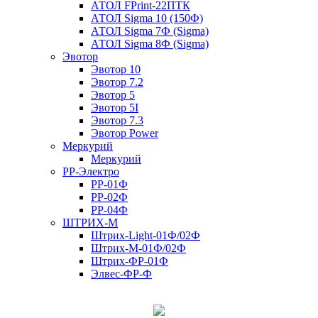
АТОЛ FPrint-22ПТК
АТОЛ Sigma 10 (150Ф)
АТОЛ Sigma 7Ф (Sigma)
АТОЛ Sigma 8Ф (Sigma)
Эвотор
Эвотор 10
Эвотор 7.2
Эвотор 5
Эвотор 5I
Эвотор 7.3
Эвотор Power
Меркурий
Меркурий
РР-Электро
РР-01Ф
РР-02Ф
РР-04Ф
ШТРИХ-М
Штрих-Light-01Ф/02Ф
Штрих-М-01Ф/02Ф
Штрих-ФР-01Ф
Элвес-ФР-Ф