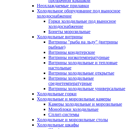
прозрачной крышкой
Неохлаждаемые прилавки
Холодильное оборудование под выносное
холодоснабжение
Горки холодильные под выносное
холодоснабжение
Бонеты морозильные
Холодильные витрины
Витрины "рыба на льду" (витрины
рыбные)
Витрины кондитерские
Витрины низкотемпературные
Витрины холодильные и тепловые
настольные
Витрины холодильные открытые
Витрины холодильные
среднетемпературные
Витрины холодильные универсальные
Холодильные горки
Холодильные и морозильные камеры
Камеры холодильные и морозильные
Моноблоки холодильные
Сплит-системы
Холодильные и морозильные столы
Холодильные шкафы