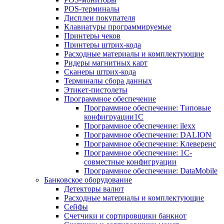
POS-терминалы
Дисплеи покупателя
Клавиатуры программируемые
Принтеры чеков
Принтеры штрих-кода
Расходные материалы и комплектующие
Ридеры магнитных карт
Сканеры штрих-кода
Терминалы сбора данных
Этикет-пистолеты
Программное обеспечение
Программное обеспечение: Типовые
конфигруации1С
Программное обеспечение: ilexx
Программное обеспечение: DALION
Программное обеспечение: Клеверенс
Программное обеспечение: 1С-
совместные конфигруации
Программное обеспечение: DataMobile
Банковское оборудование
Детекторы валют
Расходные материалы и комплектующие
Сейфы
Счетчики и сортировщики банкнот