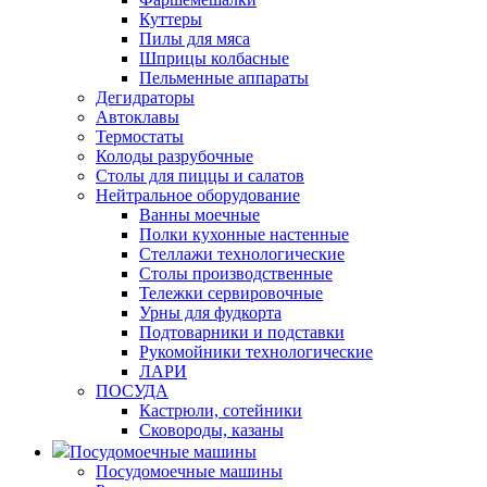
Куттеры
Пилы для мяса
Шприцы колбасные
Пельменные аппараты
Дегидраторы
Автоклавы
Термостаты
Колоды разрубочные
Столы для пиццы и салатов
Нейтральное оборудование
Ванны моечные
Полки кухонные настенные
Стеллажи технологические
Столы производственные
Тележки сервировочные
Урны для фудкорта
Подтоварники и подставки
Рукомойники технологические
ЛАРИ
ПОСУДА
Кастрюли, сотейники
Сковороды, казаны
Посудомоечные машины
Посудомоечные машины