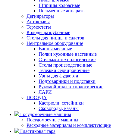
Шприцы колбасные
Пельменные аппараты
Дегидраторы
Автоклавы
Термостаты
Колоды разрубочные
Столы для пиццы и салатов
Нейтральное оборудование
Ванны моечные
Полки кухонные настенные
Стеллажи технологические
Столы производственные
Тележки сервировочные
Урны для фудкорта
Подтоварники и подставки
Рукомойники технологические
ЛАРИ
ПОСУДА
Кастрюли, сотейники
Сковороды, казаны
Посудомоечные машины
Посудомоечные машины
Расходные материалы и комплектующие
Пластиковая тара