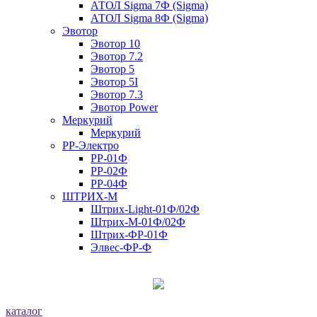
АТОЛ Sigma 7Ф (Sigma)
АТОЛ Sigma 8Ф (Sigma)
Эвотор
Эвотор 10
Эвотор 7.2
Эвотор 5
Эвотор 5I
Эвотор 7.3
Эвотор Power
Меркурий
Меркурий
РР-Электро
РР-01Ф
РР-02Ф
РР-04Ф
ШТРИХ-М
Штрих-Light-01Ф/02Ф
Штрих-М-01Ф/02Ф
Штрих-ФР-01Ф
Элвес-ФР-Ф
каталог