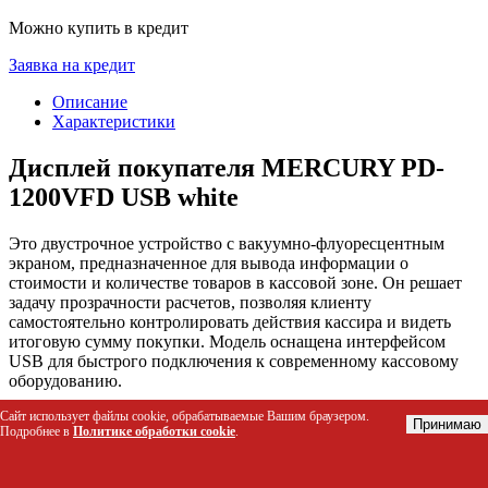
Можно купить в кредит
Заявка на кредит
Описание
Характеристики
Дисплей покупателя MERCURY PD-
1200VFD USB white
Это двустрочное устройство с вакуумно-флуоресцентным
экраном, предназначенное для вывода информации о
стоимости и количестве товаров в кассовой зоне. Он решает
задачу прозрачности расчетов, позволяя клиенту
самостоятельно контролировать действия кассира и видеть
итоговую сумму покупки. Модель оснащена интерфейсом
USB для быстрого подключения к современному кассовому
оборудованию.
Сайт использует файлы cookie, обрабатываемые Вашим браузером.
Кому подойдет этот товар
Принимаю
Подробнее в
Политике обработки cookie
.
Супермаркеты и продуктовые магазины для
организации рабочих мест кассиров