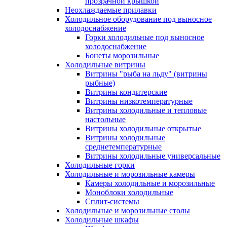
прозрачной крышкой
Неохлаждаемые прилавки
Холодильное оборудование под выносное
холодоснабжение
Горки холодильные под выносное
холодоснабжение
Бонеты морозильные
Холодильные витрины
Витрины "рыба на льду" (витрины
рыбные)
Витрины кондитерские
Витрины низкотемпературные
Витрины холодильные и тепловые
настольные
Витрины холодильные открытые
Витрины холодильные
среднетемпературные
Витрины холодильные универсальные
Холодильные горки
Холодильные и морозильные камеры
Камеры холодильные и морозильные
Моноблоки холодильные
Сплит-системы
Холодильные и морозильные столы
Холодильные шкафы