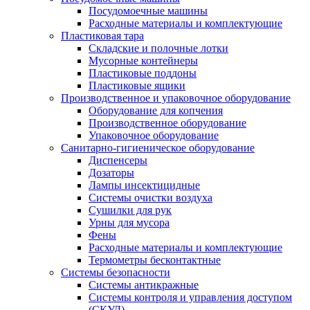
Посудомоечные машины
Расходные материалы и комплектующие
Пластиковая тара
Складские и полочные лотки
Мусорные контейнеры
Пластиковые поддоны
Пластиковые ящики
Производственное и упаковочное оборудование
Оборудование для копчения
Производственное оборудование
Упаковочное оборудование
Санитарно-гигиеническое оборудование
Диспенсеры
Дозаторы
Лампы инсектицидные
Системы очистки воздуха
Сушилки для рук
Урны для мусора
Фены
Расходные материалы и комплектующие
Термометры бесконтактные
Системы безопасности
Системы антикражные
Системы контроля и управления доступом
(СКУД)