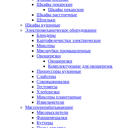
Шкафы пекарские
Шкафы пекарские
Шкафы расстоечные
Шпильки
Шкафы кухонные
Электромеханическое оборудование
Блендеры
Картофелечистки электрические
Миксеры
Мясорубки промышленные
Овощерезки
Овощерезки
Комплектующие для овощерезок
Процессоры кухонные
Слайсеры
Соковыжималки
Тестомесы
Хлеборезки
Миксеры планетарные
Измельчители
Мясоперерабатывающее
Мясорыхлители
Фаршемешалки
Куттеры
Пилы для мяса