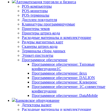
Автоматизация торговли и бизнеса
POS-компьютеры
POS-мониторы
POS-терминалы
Дисплеи покупателя
Клавиатуры программируемые
Принтеры чеков
Принтеры штрих-кода
Расходные материалы и комплектующие
Ридеры магнитных карт
Сканеры штрих-кода
Терминалы сбора данных
Этикет-пистолеты
Программное обеспечение
Программное обеспечение: Типовые
конфигруации1С
Программное обеспечение: ilexx
Программное обеспечение: DALION
Программное обеспечение: Клеверенс
Программное обеспечение: 1С-совместные
конфигруации
Программное обеспечение: DataMobile
Банковское оборудование
Детекторы валют
Расходные материалы и комплектующие