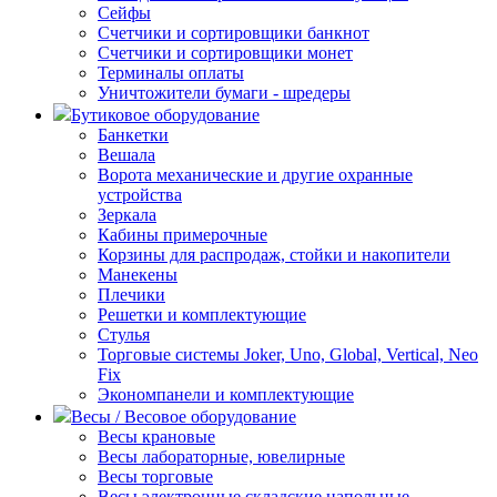
Сейфы
Счетчики и сортировщики банкнот
Счетчики и сортировщики монет
Терминалы оплаты
Уничтожители бумаги - шредеры
Бутиковое оборудование
Банкетки
Вешала
Ворота механические и другие охранные
устройства
Зеркала
Кабины примерочные
Корзины для распродаж, стойки и накопители
Манекены
Плечики
Решетки и комплектующие
Стулья
Торговые системы Joker, Uno, Global, Vertical, Neo
Fix
Экономпанели и комплектующие
Весы / Весовое оборудование
Весы крановые
Весы лабораторные, ювелирные
Весы торговые
Весы электронные складские напольные