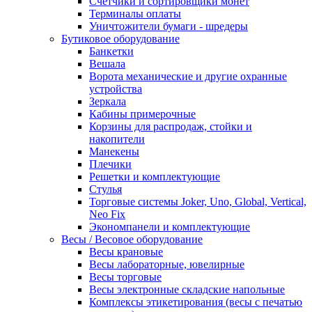
Счетчики и сортировщики монет
Терминалы оплаты
Уничтожители бумаги - шредеры
Бутиковое оборудование
Банкетки
Вешала
Ворота механические и другие охранные
устройства
Зеркала
Кабины примерочные
Корзины для распродаж, стойки и
накопители
Манекены
Плечики
Решетки и комплектующие
Стулья
Торговые системы Joker, Uno, Global, Vertical,
Neo Fix
Экономпанели и комплектующие
Весы / Весовое оборудование
Весы крановые
Весы лабораторные, ювелирные
Весы торговые
Весы электронные складские напольные
Комплексы этикетирования (весы с печатью