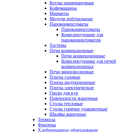
Котлы пищеварочные
Кофемашины
Мармиты
Модули нейтральные
Пароконвектоматы
Пароконвектоматы
Комплектующие для
пароконвектоматов
Тостеры
Печи конвекционные
Печи конвекционные
Комплектующие для печей
конвекционных
Печи микроволновые
Плиты газовые
Плиты индукционные
Плиты электрические
Грили для кур
Поверхности жарочные
Столы тепловые
Столы горячие упаковочные
Шкафы жарочные
Термосы
Фризеры
Хлебопекарное оборудование