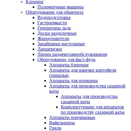
Клининг
Поломоечные машины
Оборудование для общепита
Водоподготовка
Гастроемкости
Генераторы льда
Доски разделочные
Жироуловители
Запайщики настольные
Лапшерезки
Линии раздачи/самообслуживания
Оборудование для фаст-фуда
Аппараты блинные
Аппараты для нарезки картофеля
спиралью
Аппараты для попкорна
Аппараты для производства сахарной
ваты
Аппараты для производства
сахарной ваты
Комплектующие для аппаратов
по производству сахарной ваты
Аппараты пончиковые
Вафельницы
Грили