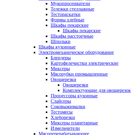
Мукопросеиватели
Тележки стеллажные
Тестораскатки
Формы хлебные
Шкафы пекарские
Шкафы пекарские
Шкафы расстоечные
Шпильки
Шкафы кухонные
Электромеханическое оборудование
Блендеры
Картофелечистки электрические
Миксеры
Мясорубки промышленные
Овощерезки
Овощерезки
Комплектующие для овощерезок
Процессоры кухонные
Слайсеры
Соковыжималки
Тестомесы
Хлеборезки
Миксеры планетарные
Измельчители
Мясоперерабатывающее