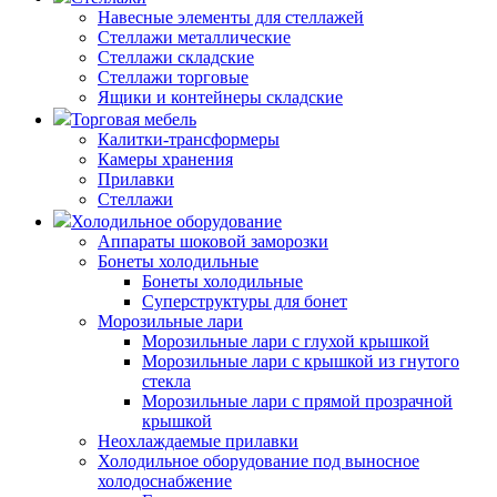
Навесные элементы для стеллажей
Стеллажи металлические
Стеллажи складские
Стеллажи торговые
Ящики и контейнеры складские
Торговая мебель
Калитки-трансформеры
Камеры хранения
Прилавки
Стеллажи
Холодильное оборудование
Аппараты шоковой заморозки
Бонеты холодильные
Бонеты холодильные
Суперструктуры для бонет
Морозильные лари
Морозильные лари с глухой крышкой
Морозильные лари с крышкой из гнутого
стекла
Морозильные лари с прямой прозрачной
крышкой
Неохлаждаемые прилавки
Холодильное оборудование под выносное
холодоснабжение