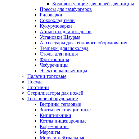
Комплектующие для печей для пиццы
Прессы для гамбургеров
Рисоварки
Сокоохладители
Кукурузоварки
Аппараты для хот-догов
Установки Шаурма
Аксессуары для теплового оборудования
Темперы для шоколада
Столы для пиццы
Фритюрницы
Чебуречницы
Электрошашлычницы
Палатки торговые
Посуда
Противни
Стерилизаторы для ножей
Тепловое оборудование
Витрины тепловые
Зонты вентиляционные
Кипятильники
Котлы пищеварочные
Кофемашины
Мармиты
Модули нейтральные