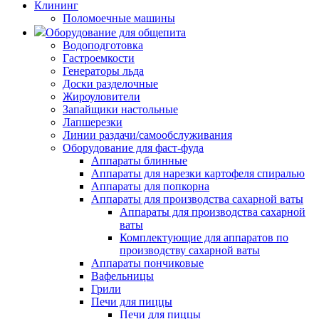
Клининг
Поломоечные машины
Оборудование для общепита
Водоподготовка
Гастроемкости
Генераторы льда
Доски разделочные
Жироуловители
Запайщики настольные
Лапшерезки
Линии раздачи/самообслуживания
Оборудование для фаст-фуда
Аппараты блинные
Аппараты для нарезки картофеля спиралью
Аппараты для попкорна
Аппараты для производства сахарной ваты
Аппараты для производства сахарной
ваты
Комплектующие для аппаратов по
производству сахарной ваты
Аппараты пончиковые
Вафельницы
Грили
Печи для пиццы
Печи для пиццы