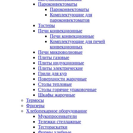
Пароконвектоматы
Пароконвектоматы
Комплектующие для
пароконвектоматов
Тостеры
Печи конвекционные
Печи конвекционные
Комплектующие для печей
конвекционных
Печи микроволновые
Плиты газовые
Плиты индукционные
Плиты электрические
Грили для кур
Поверхности жарочные
Столы тепловые
Столы горячие упаковочные
Шкафы жарочные
Термосы
Фризеры
Хлебопекарное оборудование
Мукопросеиватели
Тележки стеллажные
Тестораскатки
Формы хлебные