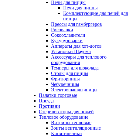
Печи для пиццы
Печи для пиццы
Комплектующие для печей для
пиццы
Прессы для гамбургеров
Рисоварки
Сокоохладители
Кукурузоварки
Аппараты для хот-догов
Установки Шаурма
Аксессуары для теплового
оборудования
Темперы для шоколада
Столы для пиццы
Фритюрницы
Чебуречницы
Электрошашлычницы
Палатки торговые
Посуда
Противни
Стерилизаторы для ножей
Тепловое оборудование
Витрины тепловые
Зонты вентиляционные
Кипятильники