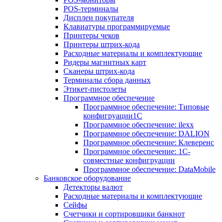
POS-терминалы
Дисплеи покупателя
Клавиатуры программируемые
Принтеры чеков
Принтеры штрих-кода
Расходные материалы и комплектующие
Ридеры магнитных карт
Сканеры штрих-кода
Терминалы сбора данных
Этикет-пистолеты
Программное обеспечение
Программное обеспечение: Типовые
конфигруации1С
Программное обеспечение: ilexx
Программное обеспечение: DALION
Программное обеспечение: Клеверенс
Программное обеспечение: 1С-
совместные конфигруации
Программное обеспечение: DataMobile
Банковское оборудование
Детекторы валют
Расходные материалы и комплектующие
Сейфы
Счетчики и сортировщики банкнот