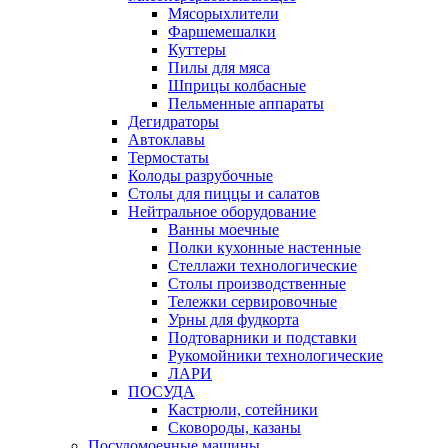
Мясорыхлители
Фаршемешалки
Куттеры
Пилы для мяса
Шприцы колбасные
Пельменные аппараты
Дегидраторы
Автоклавы
Термостаты
Колоды разрубочные
Столы для пиццы и салатов
Нейтральное оборудование
Ванны моечные
Полки кухонные настенные
Стеллажи технологические
Столы производственные
Тележки сервировочные
Урны для фудкорта
Подтоварники и подставки
Рукомойники технологические
ЛАРИ
ПОСУДА
Кастрюли, сотейники
Сковороды, казаны
Посудомоечные машины