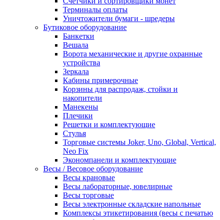
Счетчики и сортировщики монет
Терминалы оплаты
Уничтожители бумаги - шредеры
Бутиковое оборудование
Банкетки
Вешала
Ворота механические и другие охранные
устройства
Зеркала
Кабины примерочные
Корзины для распродаж, стойки и
накопители
Манекены
Плечики
Решетки и комплектующие
Стулья
Торговые системы Joker, Uno, Global, Vertical,
Neo Fix
Экономпанели и комплектующие
Весы / Весовое оборудование
Весы крановые
Весы лабораторные, ювелирные
Весы торговые
Весы электронные складские напольные
Комплексы этикетирования (весы с печатью