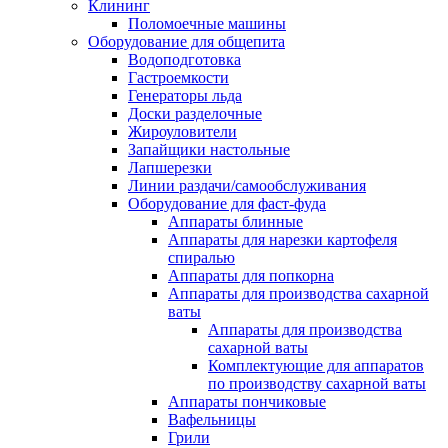
Клининг
Поломоечные машины
Оборудование для общепита
Водоподготовка
Гастроемкости
Генераторы льда
Доски разделочные
Жироуловители
Запайщики настольные
Лапшерезки
Линии раздачи/самообслуживания
Оборудование для фаст-фуда
Аппараты блинные
Аппараты для нарезки картофеля
спиралью
Аппараты для попкорна
Аппараты для производства сахарной
ваты
Аппараты для производства
сахарной ваты
Комплектующие для аппаратов
по производству сахарной ваты
Аппараты пончиковые
Вафельницы
Грили