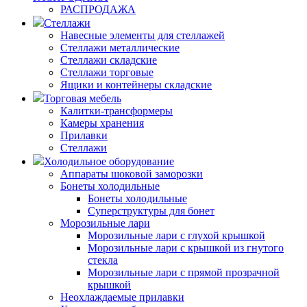
РАСПРОДАЖА
Стеллажи
Навесные элементы для стеллажей
Стеллажи металлические
Стеллажи складские
Стеллажи торговые
Ящики и контейнеры складские
Торговая мебель
Калитки-трансформеры
Камеры хранения
Прилавки
Стеллажи
Холодильное оборудование
Аппараты шоковой заморозки
Бонеты холодильные
Бонеты холодильные
Суперструктуры для бонет
Морозильные лари
Морозильные лари с глухой крышкой
Морозильные лари с крышкой из гнутого
стекла
Морозильные лари с прямой прозрачной
крышкой
Неохлаждаемые прилавки