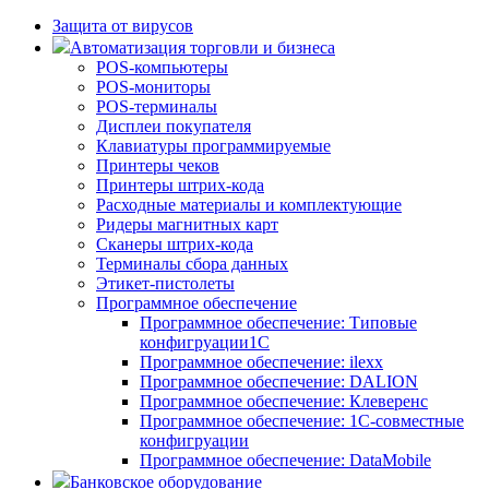
Защита от вирусов
Автоматизация торговли и бизнеса
POS-компьютеры
POS-мониторы
POS-терминалы
Дисплеи покупателя
Клавиатуры программируемые
Принтеры чеков
Принтеры штрих-кода
Расходные материалы и комплектующие
Ридеры магнитных карт
Сканеры штрих-кода
Терминалы сбора данных
Этикет-пистолеты
Программное обеспечение
Программное обеспечение: Типовые
конфигруации1С
Программное обеспечение: ilexx
Программное обеспечение: DALION
Программное обеспечение: Клеверенс
Программное обеспечение: 1С-совместные
конфигруации
Программное обеспечение: DataMobile
Банковское оборудование