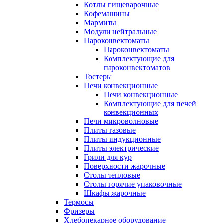
Котлы пищеварочные
Кофемашины
Мармиты
Модули нейтральные
Пароконвектоматы
Пароконвектоматы
Комплектующие для
пароконвектоматов
Тостеры
Печи конвекционные
Печи конвекционные
Комплектующие для печей
конвекционных
Печи микроволновые
Плиты газовые
Плиты индукционные
Плиты электрические
Грили для кур
Поверхности жарочные
Столы тепловые
Столы горячие упаковочные
Шкафы жарочные
Термосы
Фризеры
Хлебопекарное оборудование