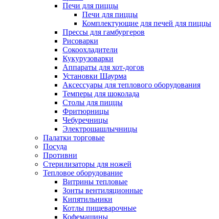
Печи для пиццы
Печи для пиццы
Комплектующие для печей для пиццы
Прессы для гамбургеров
Рисоварки
Сокоохладители
Кукурузоварки
Аппараты для хот-догов
Установки Шаурма
Аксессуары для теплового оборудования
Темперы для шоколада
Столы для пиццы
Фритюрницы
Чебуречницы
Электрошашлычницы
Палатки торговые
Посуда
Противни
Стерилизаторы для ножей
Тепловое оборудование
Витрины тепловые
Зонты вентиляционные
Кипятильники
Котлы пищеварочные
Кофемашины