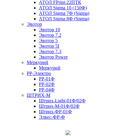
АТОЛ FPrint-22ПТК
АТОЛ Sigma 10 (150Ф)
АТОЛ Sigma 7Ф (Sigma)
АТОЛ Sigma 8Ф (Sigma)
Эвотор
Эвотор 10
Эвотор 7.2
Эвотор 5
Эвотор 5I
Эвотор 7.3
Эвотор Power
Меркурий
Меркурий
РР-Электро
РР-01Ф
РР-02Ф
РР-04Ф
ШТРИХ-М
Штрих-Light-01Ф/02Ф
Штрих-М-01Ф/02Ф
Штрих-ФР-01Ф
Элвес-ФР-Ф