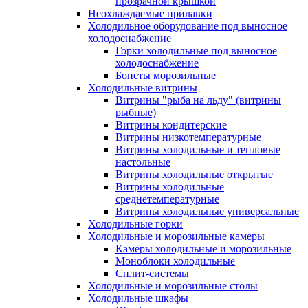
прозрачной крышкой
Неохлаждаемые прилавки
Холодильное оборудование под выносное
холодоснабжение
Горки холодильные под выносное
холодоснабжение
Бонеты морозильные
Холодильные витрины
Витрины "рыба на льду" (витрины
рыбные)
Витрины кондитерские
Витрины низкотемпературные
Витрины холодильные и тепловые
настольные
Витрины холодильные открытые
Витрины холодильные
среднетемпературные
Витрины холодильные универсальные
Холодильные горки
Холодильные и морозильные камеры
Камеры холодильные и морозильные
Моноблоки холодильные
Сплит-системы
Холодильные и морозильные столы
Холодильные шкафы