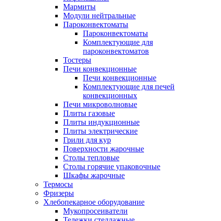
Мармиты
Модули нейтральные
Пароконвектоматы
Пароконвектоматы
Комплектующие для
пароконвектоматов
Тостеры
Печи конвекционные
Печи конвекционные
Комплектующие для печей
конвекционных
Печи микроволновые
Плиты газовые
Плиты индукционные
Плиты электрические
Грили для кур
Поверхности жарочные
Столы тепловые
Столы горячие упаковочные
Шкафы жарочные
Термосы
Фризеры
Хлебопекарное оборудование
Мукопросеиватели
Тележки стеллажные