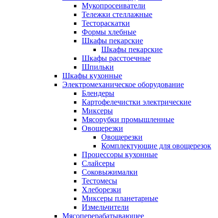
Мукопросеиватели
Тележки стеллажные
Тестораскатки
Формы хлебные
Шкафы пекарские
Шкафы пекарские
Шкафы расстоечные
Шпильки
Шкафы кухонные
Электромеханическое оборудование
Блендеры
Картофелечистки электрические
Миксеры
Мясорубки промышленные
Овощерезки
Овощерезки
Комплектующие для овощерезок
Процессоры кухонные
Слайсеры
Соковыжималки
Тестомесы
Хлеборезки
Миксеры планетарные
Измельчители
Мясоперерабатывающее