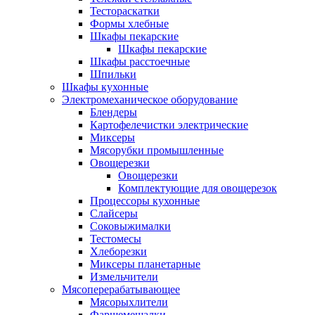
Тестораскатки
Формы хлебные
Шкафы пекарские
Шкафы пекарские
Шкафы расстоечные
Шпильки
Шкафы кухонные
Электромеханическое оборудование
Блендеры
Картофелечистки электрические
Миксеры
Мясорубки промышленные
Овощерезки
Овощерезки
Комплектующие для овощерезок
Процессоры кухонные
Слайсеры
Соковыжималки
Тестомесы
Хлеборезки
Миксеры планетарные
Измельчители
Мясоперерабатывающее
Мясорыхлители
Фаршемешалки