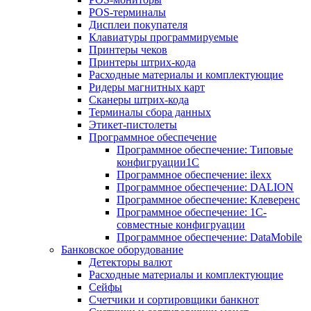
POS-терминалы
Дисплеи покупателя
Клавиатуры программируемые
Принтеры чеков
Принтеры штрих-кода
Расходные материалы и комплектующие
Ридеры магнитных карт
Сканеры штрих-кода
Терминалы сбора данных
Этикет-пистолеты
Программное обеспечение
Программное обеспечение: Типовые
конфигруации1С
Программное обеспечение: ilexx
Программное обеспечение: DALION
Программное обеспечение: Клеверенс
Программное обеспечение: 1С-
совместные конфигруации
Программное обеспечение: DataMobile
Банковское оборудование
Детекторы валют
Расходные материалы и комплектующие
Сейфы
Счетчики и сортировщики банкнот