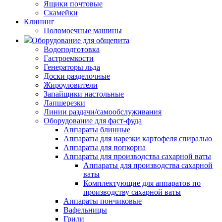
Ящики почтовые
Скамейки
Клининг
Поломоечные машины
Оборудование для общепита
Водоподготовка
Гастроемкости
Генераторы льда
Доски разделочные
Жироуловители
Запайщики настольные
Лапшерезки
Линии раздачи/самообслуживания
Оборудование для фаст-фуда
Аппараты блинные
Аппараты для нарезки картофеля спиралью
Аппараты для попкорна
Аппараты для производства сахарной ваты
Аппараты для производства сахарной
ваты
Комплектующие для аппаратов по
производству сахарной ваты
Аппараты пончиковые
Вафельницы
Грили