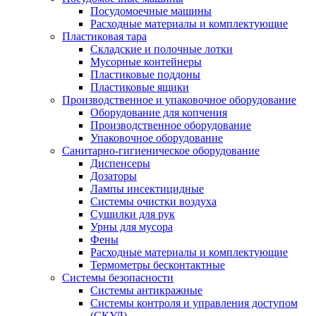
Посудомоечные машины
Расходные материалы и комплектующие
Пластиковая тара
Складские и полочные лотки
Мусорные контейнеры
Пластиковые поддоны
Пластиковые ящики
Производственное и упаковочное оборудование
Оборудование для копчения
Производственное оборудование
Упаковочное оборудование
Санитарно-гигиеническое оборудование
Диспенсеры
Дозаторы
Лампы инсектицидные
Системы очистки воздуха
Сушилки для рук
Урны для мусора
Фены
Расходные материалы и комплектующие
Термометры бесконтактные
Системы безопасности
Системы антикражные
Системы контроля и управления доступом
(СКУД)