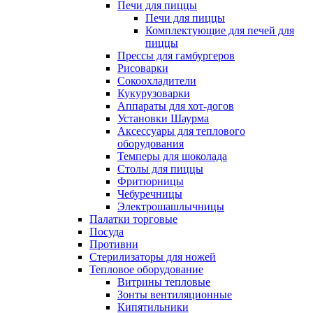
Печи для пиццы
Печи для пиццы
Комплектующие для печей для
пиццы
Прессы для гамбургеров
Рисоварки
Сокоохладители
Кукурузоварки
Аппараты для хот-догов
Установки Шаурма
Аксессуары для теплового
оборудования
Темперы для шоколада
Столы для пиццы
Фритюрницы
Чебуречницы
Электрошашлычницы
Палатки торговые
Посуда
Противни
Стерилизаторы для ножей
Тепловое оборудование
Витрины тепловые
Зонты вентиляционные
Кипятильники