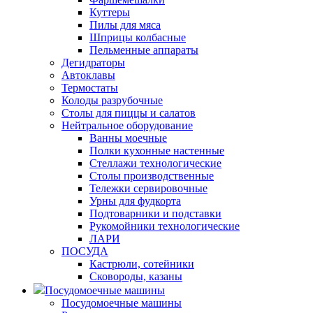
Куттеры
Пилы для мяса
Шприцы колбасные
Пельменные аппараты
Дегидраторы
Автоклавы
Термостаты
Колоды разрубочные
Столы для пиццы и салатов
Нейтральное оборудование
Ванны моечные
Полки кухонные настенные
Стеллажи технологические
Столы производственные
Тележки сервировочные
Урны для фудкорта
Подтоварники и подставки
Рукомойники технологические
ЛАРИ
ПОСУДА
Кастрюли, сотейники
Сковороды, казаны
Посудомоечные машины
Посудомоечные машины