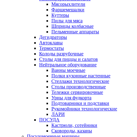
Мясорыхлители
Фаршемешалки
Куттеры
Пилы для мяса
Шприцы колбасные
Пельменные аппараты
Дегидраторы
Автоклавы
Термостаты
Колоды разрубочные
Столы для пиццы и салатов
Нейтральное оборудование
Ванны моечные
Полки кухонные настенные
Стеллажи технологические
Столы производственные
Тележки сервировочные
Урны для фудкорта
Подтоварники и подставки
Рукомойники технологические
ЛАРИ
ПОСУДА
Кастрюли, сотейники
Сковороды, казаны
Посудомоечные машины