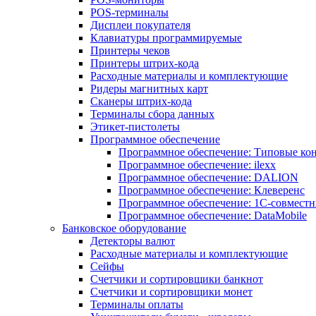
POS-терминалы
Дисплеи покупателя
Клавиатуры программируемые
Принтеры чеков
Принтеры штрих-кода
Расходные материалы и комплектующие
Ридеры магнитных карт
Сканеры штрих-кода
Терминалы сбора данных
Этикет-пистолеты
Программное обеспечение
Программное обеспечение: Типовые к
Программное обеспечение: ilexx
Программное обеспечение: DALION
Программное обеспечение: Клеверенс
Программное обеспечение: 1С-совмест
Программное обеспечение: DataMobile
Банковское оборудование
Детекторы валют
Расходные материалы и комплектующие
Сейфы
Счетчики и сортировщики банкнот
Счетчики и сортировщики монет
Терминалы оплаты