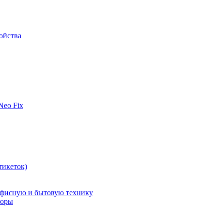
ойства
 Neo Fix
тикеток)
офисную и бытовую технику
поры