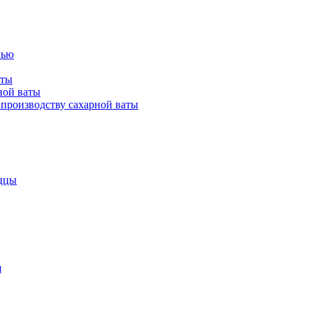
лью
аты
ной ваты
производству сахарной ваты
ццы
я