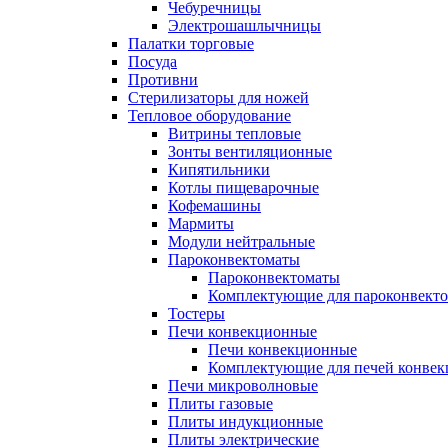
Чебуречницы
Электрошашлычницы
Палатки торговые
Посуда
Противни
Стерилизаторы для ножей
Тепловое оборудование
Витрины тепловые
Зонты вентиляционные
Кипятильники
Котлы пищеварочные
Кофемашины
Мармиты
Модули нейтральные
Пароконвектоматы
Пароконвектоматы
Комплектующие для пароконвекто
Тостеры
Печи конвекционные
Печи конвекционные
Комплектующие для печей конве
Печи микроволновые
Плиты газовые
Плиты индукционные
Плиты электрические