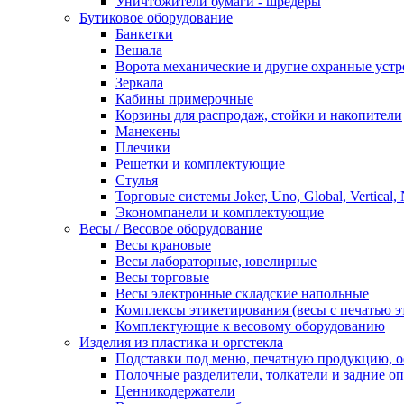
Уничтожители бумаги - шредеры
Бутиковое оборудование
Банкетки
Вешала
Ворота механические и другие охранные устр
Зеркала
Кабины примерочные
Корзины для распродаж, стойки и накопители
Манекены
Плечики
Решетки и комплектующие
Стулья
Торговые системы Joker, Uno, Global, Vertical,
Экономпанели и комплектующие
Весы / Весовое оборудование
Весы крановые
Весы лабораторные, ювелирные
Весы торговые
Весы электронные складские напольные
Комплексы этикетирования (весы с печатью э
Комплектующие к весовому оборудованию
Изделия из пластика и оргстекла
Подставки под меню, печатную продукцию, 
Полочные разделители, толкатели и задние о
Ценникодержатели