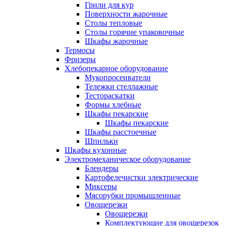
Грили для кур
Поверхности жарочные
Столы тепловые
Столы горячие упаковочные
Шкафы жарочные
Термосы
Фризеры
Хлебопекарное оборудование
Мукопросеиватели
Тележки стеллажные
Тестораскатки
Формы хлебные
Шкафы пекарские
Шкафы пекарские
Шкафы расстоечные
Шпильки
Шкафы кухонные
Электромеханическое оборудование
Блендеры
Картофелечистки электрические
Миксеры
Мясорубки промышленные
Овощерезки
Овощерезки
Комплектующие для овощерезок