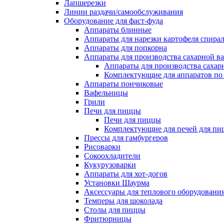
Лапшерезки
Линии раздачи/самообслуживания
Оборудование для фаст-фуда
Аппараты блинные
Аппараты для нарезки картофеля спира
Аппараты для попкорна
Аппараты для производства сахарной в
Аппараты для производства сахар
Комплектующие для аппаратов по 
Аппараты пончиковые
Вафельницы
Грили
Печи для пиццы
Печи для пиццы
Комплектующие для печей для пи
Прессы для гамбургеров
Рисоварки
Сокоохладители
Кукурузоварки
Аппараты для хот-догов
Установки Шаурма
Аксессуары для теплового оборудовани
Темперы для шоколада
Столы для пиццы
Фритюрницы